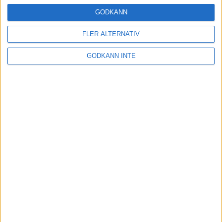
24 okt 2024
GODKÄNN
FLER ALTERNATIV
Hoppa dig till ett bättre löpsteg
GODKÄNN INTE
21 okt 2024
Lahti men inte Almgren i terräng-
SM
21 okt 2024
Makalöst världsrekord i Chicago
Marathon
13 okt 2024