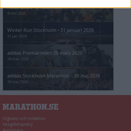
Höstrusket • 8 november
8 nov 2025
Winter Run Stockholm • 31 januari 2026
31 jan 2026
adidas Premiärmilen 28 mars 2026
28 mar 2026
adidas Stockholm Marathon – 30 maj 2026
30 maj 2026
Utgivare och redaktion
Integritetspolicy
Annonsera