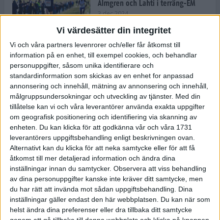
Almgren och Lahti i terräng-EM
3 dec 2024
Vi värdesätter din integritet
Vi och våra partners levenrorer och/eller får åtkomst till
information på en enhet, till exempel cookies, och behandlar
Backträning bygger snabbhet,
personuppgifter, såsom unika identifierare och
uthållighet och pannben
standardinformation som skickas av en enhet for anpassad
27 nov 2024
• Löpningen
• Träning
annonsering och innehåll, mätning av annonsering och innehåll,
målgruppsundersokningar och utveckling av tjänster.
Med din
tillåtelse kan vi och våra leverantörer använda exakta uppgifter
Djurgården satsar på friidrott –
om geografisk positionering och identifiering via skanning av
värvar Andreas Kramer
enheten. Du kan klicka för att godkänna vår och våra 1731
25 nov 2024
leverantörers uppgiftsbehandling enligt beskrivningen ovan.
Alternativt kan du klicka för att neka samtycke eller för att få
åtkomst till mer detaljerad information och ändra dina
inställningar innan du samtycker.
Observera att viss behandling
av dina personuppgifter kanske inte kräver ditt samtycke, men
Ny terrängseger för Sarah Lahti
du har rätt att invända mot sådan uppgiftsbehandling. Dina
24 nov 2024
inställningar gäller endast den här webbplatsen. Du kan när som
helst ändra dina preferenser eller dra tillbaka ditt samtycke