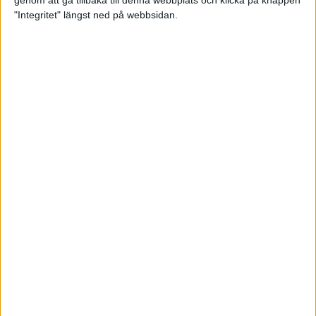
genom att gå tillbaka till denna webbplats och klicka på knappen
"Integritet" längst ned på webbsidan.
Testa scrambled oats - vinterns
bästa frukost
21 nov 2024
• Livet
• Kost
Nytt starkt lopp av Sarah Lahti
17 nov 2024
Nu är bästa tiden för grundträning
5 nov 2024
• Löpningen
• Träning
Nya vinnare i New York City
Marathon
3 nov 2024