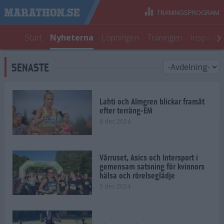
TRÄNINGSPROGRAM
Start
Nyheterna
Löpningen
Träningen
Inspirati
SENASTE
Lahti och Almgren blickar framåt
efter terräng-EM
8 dec 2024
Vårruset, Asics och Intersport i
gemensam satsning för kvinnors
hälsa och rörelseglädje
5 dec 2024