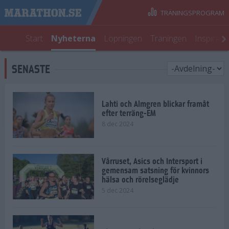
TRÄNINGSPROGRAM
Start
Nyheterna
Löpningen
Träningen
Inspirati
SENASTE
Lahti och Almgren blickar framåt
efter terräng-EM
8 dec 2024
Vårruset, Asics och Intersport i
gemensam satsning för kvinnors
hälsa och rörelseglädje
5 dec 2024