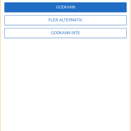
24 okt 2024
GODKÄNN
FLER ALTERNATIV
Hoppa dig till ett bättre löpsteg
GODKÄNN INTE
21 okt 2024
Lahti men inte Almgren i terräng-
SM
21 okt 2024
Makalöst världsrekord i Chicago
Marathon
13 okt 2024