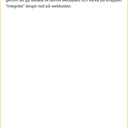
genom att gå tillbaka till denna webbplats och klicka på knappen
"Integritet" längst ned på webbsidan.
Testa scrambled oats - vinterns
bästa frukost
21 nov 2024
• Livet
• Kost
Nytt starkt lopp av Sarah Lahti
17 nov 2024
Nu är bästa tiden för grundträning
5 nov 2024
• Löpningen
• Träning
Nya vinnare i New York City
Marathon
3 nov 2024