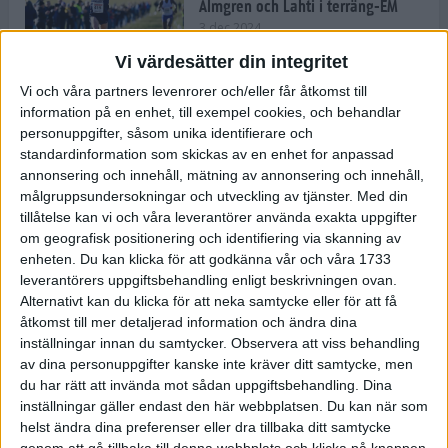
Almgren och Lahti i terräng-EM
3 dec 2024
Vi värdesätter din integritet
Vi och våra partners levenrorer och/eller får åtkomst till
information på en enhet, till exempel cookies, och behandlar
Backträning bygger snabbhet,
personuppgifter, såsom unika identifierare och
uthållighet och pannben
standardinformation som skickas av en enhet for anpassad
27 nov 2024
• Löpningen
• Träning
annonsering och innehåll, mätning av annonsering och innehåll,
målgruppsundersokningar och utveckling av tjänster.
Med din
tillåtelse kan vi och våra leverantörer använda exakta uppgifter
Djurgården satsar på friidrott –
om geografisk positionering och identifiering via skanning av
värvar Andreas Kramer
enheten. Du kan klicka för att godkänna vår och våra 1733
25 nov 2024
leverantörers uppgiftsbehandling enligt beskrivningen ovan.
Alternativt kan du klicka för att neka samtycke eller för att få
åtkomst till mer detaljerad information och ändra dina
inställningar innan du samtycker.
Observera att viss behandling
av dina personuppgifter kanske inte kräver ditt samtycke, men
Ny terrängseger för Sarah Lahti
du har rätt att invända mot sådan uppgiftsbehandling. Dina
24 nov 2024
inställningar gäller endast den här webbplatsen. Du kan när som
helst ändra dina preferenser eller dra tillbaka ditt samtycke