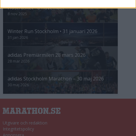
Höstrusket • 8 november
8 nov 2025
Winter Run Stockholm • 31 januari 2026
31 jan 2026
adidas Premiärmilen 28 mars 2026
28 mar 2026
adidas Stockholm Marathon – 30 maj 2026
30 maj 2026
Utgivare och redaktion
Integritetspolicy
Annonsera