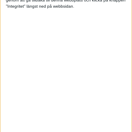
genom att gå tillbaka till denna webbplats och klicka på knappen
"Integritet" längst ned på webbsidan.
Testa scrambled oats - vinterns
bästa frukost
21 nov 2024
• Livet
• Kost
Nytt starkt lopp av Sarah Lahti
17 nov 2024
Nu är bästa tiden för grundträning
5 nov 2024
• Löpningen
• Träning
Nya vinnare i New York City
Marathon
3 nov 2024