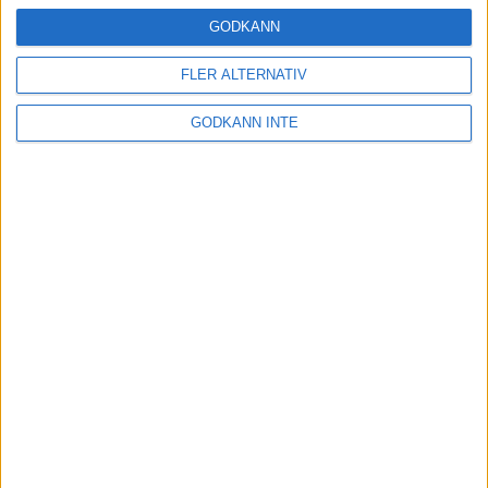
24 okt 2024
GODKÄNN
FLER ALTERNATIV
Hoppa dig till ett bättre löpsteg
GODKÄNN INTE
21 okt 2024
Lahti men inte Almgren i terräng-
SM
21 okt 2024
Makalöst världsrekord i Chicago
Marathon
13 okt 2024