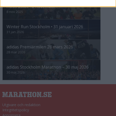
Höstrusket • 8 november
8 nov 2025
Winter Run Stockholm • 31 januari 2026
31 jan 2026
adidas Premiärmilen 28 mars 2026
28 mar 2026
adidas Stockholm Marathon – 30 maj 2026
30 maj 2026
Utgivare och redaktion
Integritetspolicy
Annonsera