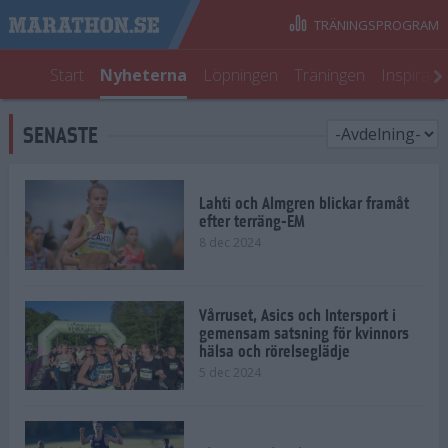
TRÄNINGSPROGRAM
Start
Nyheterna
Löpningen
Träningen
Inspirati
SENASTE
Lahti och Almgren blickar framåt
efter terräng-EM
8 dec 2024
Vårruset, Asics och Intersport i
gemensam satsning för kvinnors
hälsa och rörelseglädje
5 dec 2024