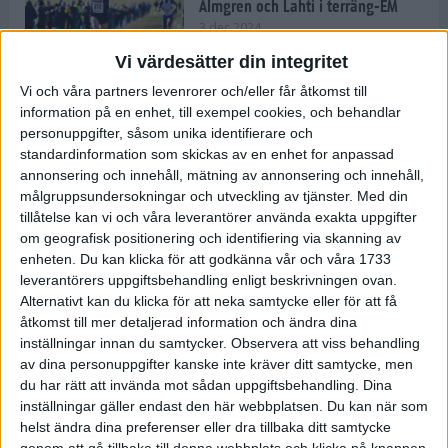
Almgren och Lahti i terräng-EM
3 dec 2024
Vi värdesätter din integritet
Vi och våra partners levenrorer och/eller får åtkomst till
information på en enhet, till exempel cookies, och behandlar
Backträning bygger snabbhet,
personuppgifter, såsom unika identifierare och
uthållighet och pannben
standardinformation som skickas av en enhet for anpassad
27 nov 2024
• Löpningen
• Träning
annonsering och innehåll, mätning av annonsering och innehåll,
målgruppsundersokningar och utveckling av tjänster.
Med din
tillåtelse kan vi och våra leverantörer använda exakta uppgifter
Djurgården satsar på friidrott –
om geografisk positionering och identifiering via skanning av
värvar Andreas Kramer
enheten. Du kan klicka för att godkänna vår och våra 1733
25 nov 2024
leverantörers uppgiftsbehandling enligt beskrivningen ovan.
Alternativt kan du klicka för att neka samtycke eller för att få
åtkomst till mer detaljerad information och ändra dina
inställningar innan du samtycker.
Observera att viss behandling
av dina personuppgifter kanske inte kräver ditt samtycke, men
Ny terrängseger för Sarah Lahti
du har rätt att invända mot sådan uppgiftsbehandling. Dina
24 nov 2024
inställningar gäller endast den här webbplatsen. Du kan när som
helst ändra dina preferenser eller dra tillbaka ditt samtycke