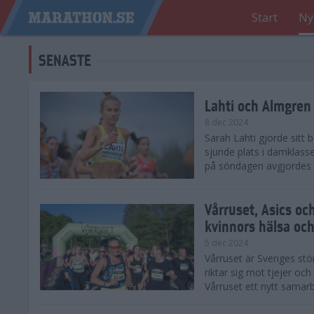
Start
Ny
SENASTE
Lahti och Almgren 
8 dec 2024
Sarah Lahti gjorde sitt
sjunde plats i damklasse
på söndagen avgjordes på
Vårruset, Asics oc
kvinnors hälsa och
5 dec 2024
Vårruset är Sveriges st
riktar sig mot tjejer oc
Vårruset ett nytt samarb