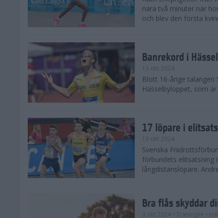
nära två minuter när h
och blev den första kvin
Banrekord i Hässel
13 okt 2024
Blott 16-årige talangen
Hässelbyloppet, som är s
17 löpare i elitsat
13 okt 2024
Svenska Friidrottsförbun
förbundets elitsatsning 
långdistanslöpare. Andr
Bra flås skyddar d
3 okt 2024
• Träningen
• Hä