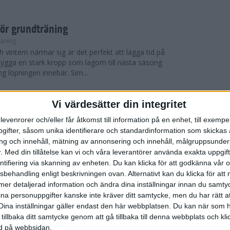
för grundträning
räning
 vintern närmar sig är det perfekt att lägga tid på
t bygga en stark kropp som lagom till nästa säsong
ng löpningen innebär. Sim...
Vi värdesätter din integritet
 York City Marathon
levenrorer och/eller får åtkomst till information på en enhet, till exempe
ifter, såsom unika identifierare och standardinformation som skickas 
 blev det nya vinnare i både herr- och damklassen i
g och innehåll, mätning av annonsering och innehåll, målgruppsunde
thonlopp TCS New York City Marathon som
skönt löparväder med solsken, cirka 12 ...
.
Med din tillåtelse kan vi och våra leverantörer använda exakta uppgif
entifiering via skanning av enheten. Du kan klicka för att godkänna vår
sbehandling enligt beskrivningen ovan. Alternativt kan du klicka för att
ll mer detaljerad information och ändra dina inställningar innan du samty
York City Marathon
ina personuppgifter kanske inte kräver ditt samtycke, men du har rätt 
Dina inställningar gäller endast den här webbplatsen. Du kan när som h
er, avgjordes världens mest kända maratonlopp
 tillbaka ditt samtycke genom att gå tillbaka till denna webbplats och k
thon, ett lopp som samlar cirka 50 000 deltagare
ned på webbsidan.