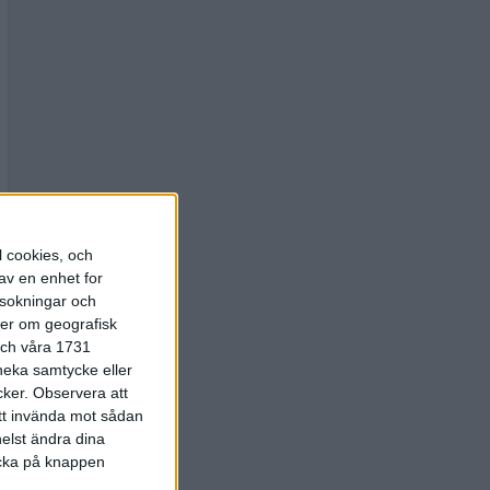
l cookies, och
av en enhet for
rsokningar och
ter om geografisk
 och våra 1731
 neka samtycke eller
cker.
Observera att
att invända mot sådan
elst ändra dina
licka på knappen