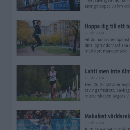
i nytt tävlingslinne. Ha
Lidingöloppet 30 km och
Hoppa dig till ett 
21 okt 2024
Vill du har in mer spänst
dina löprundor? Då ska 
med kort markkontakt. Te
Lahti men inte Al
21 okt 2024
Den 26-27 oktober avgör
tävling i friidrott. Täv
mästerskapen avgörs vid
Makalöst världsre
13 okt 2024
Ruth Chepngetich från 