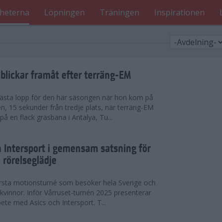
heterna
Löpningen
Träningen
Inspirationen
blickar framåt efter terräng-EM
 bästa lopp för den här säsongen när hon kom på
n, 15 sekunder från tredje plats, när terräng-EM
 en flack gräsbana i Antalya, Tu...
h Intersport i gemensam satsning för
 rörelseglädje
örsta motionsturné som besöker hela Sverige och
h kvinnor. Inför Vårruset-turnén 2025 presenterar
ete med Asics och Intersport. T...