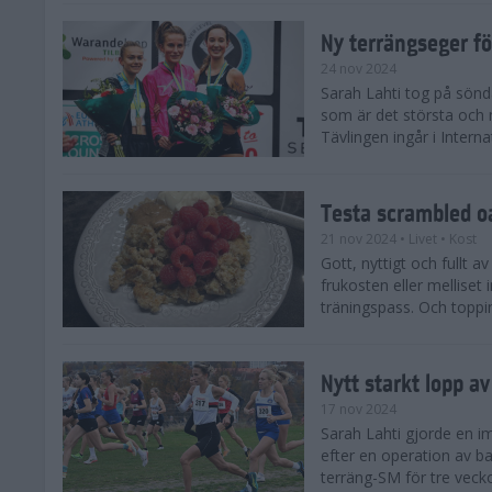
Ny terrängseger fö
24 nov 2024
Sarah Lahti tog på sönd
som är det största och 
Tävlingen ingår i Interna
Testa scrambled oa
21 nov 2024
• Livet
• Kost
Gott, nyttigt och fullt a
frukosten eller melliset 
träningspass. Och toppin
Nytt starkt lopp a
17 nov 2024
Sarah Lahti gjorde en i
efter en operation av ba
terräng-SM för tre veck