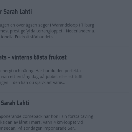
r Sarah Lahti
agen en överlägsen seger i Warandeloop i Tilburg
mest prestigefyllda terrängloppet i Nederländerna.
tionella Friidrottsförbundets...
ts - vinterns bästa frukost
v energi och näring. Här har du den perfekta
innan ett en lång dag på jobbet eller ett tufft
gen – den kan du självklart varie...
v Sarah Lahti
mponerande comeback när hon i sin första tävling
ksidan av låret i mars, vann 4 km-loppet vid
or sedan. På söndagen imponerade Sar...