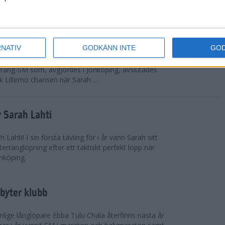
 omkring 300 från Sverige.
ör Lillemo
RNATIV
GODKÄNN INTE
GO
 Emilia Lillemo vinna ett SM-guld i seniorklassen i
erräng-SM som, avgjordes i Jönköping, avslutades
 Lillemo chansen när Sarah ...
 Sarah Lahti
ahti! I sin första tävling för i år vann Sarah sitt
erränglöpning efter ett taktiskt perfekt lopp när
nköping.
byter klubb
lige långlöpare Ebba Tulu Chala återfinns nästa år