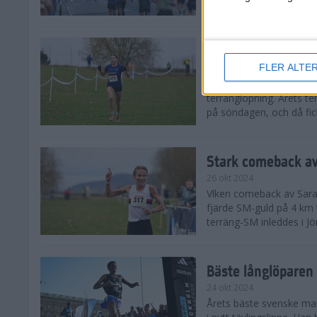
från hela världen, därav
Äntligen SM-guld f
FLER ALTE
27 okt 2024
I regnväder fick äntligen
terränglöpning. Årets t
på söndagen, och då fick
Stark comeback av
26 okt 2024
Vlken comeback av Sarah L
fjärde SM-guld på 4 km t
terräng-SM inleddes i Jö
Bäste långlöparen 
24 okt 2024
Årets bäste svenske man