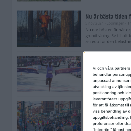
Nu är bästa tiden 
5 nov 2024
• Löpningen
• T
Nu när hösten är här och
grundträning. Se till at
är redo för den belastni
Nya vinnare i New
Vi och våra partners 
3 nov 2024
behandlar personuppg
Efter tuffa spurtstrider
anpassad annonserin
världens ledande mara
avgjordes på söndagen i 
utveckling av tjänster
positionering och id
leverantörers uppgift
för att få åtkomst ti
Historien om New 
viss behandling av d
29 okt 2024
uppgiftsbehandling. 
Söndagen den 3 novemb
preferenser eller dra
TCS New York City Mara
"Integritet" längst 