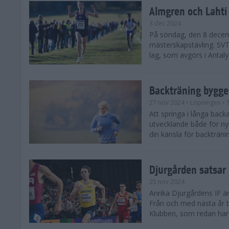
Almgren och Lahti
3 dec 2024
På söndag, den 8 decem
mästerskapstävling. SVT 
lag, som avgörs i Antalya
Backträning bygge
27 nov 2024
• Löpningen
• 
Att springa i långa bac
utvecklande både för ny
din känsla för backtränin
Djurgården satsar 
25 nov 2024
Anrika Djurgårdens IF är
Från och med nästa år b
Klubben, som redan har se