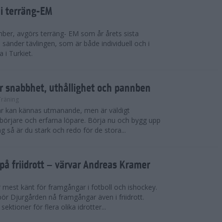
 i terräng-EM
ber, avgörs terräng- EM som år årets sista
sänder tävlingen, som är både individuell och i
 i Turkiet.
r snabbhet, uthållighet och pannben
Träning
kar kan kännas utmanande, men är väldigt
börjare och erfarna löpare. Börja nu och bygg upp
g så är du stark och redo för de stora...
på friidrott – värvar Andreas Kramer
 mest känt för framgångar i fotboll och ishockey.
ör Djurgården nå framgångar även i friidrott.
ktioner för flera olika idrotter...