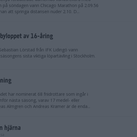
on på söndagen vann Chicago Marathon på 2.09.56
nan att springa distansen nuder 2.10. D...
byloppet av 16-åring
 Sebastian Lörstad från IFK Lidingö vann
äsongens sista viktiga löpartävling i Stockholm.
sning
det har nominerat 68 friidrottare som ingår i
inför nästa säsong, varav 17 medel- eller
eas Almgren och Andreas Kramer är de enda...
in hjärna
lsa