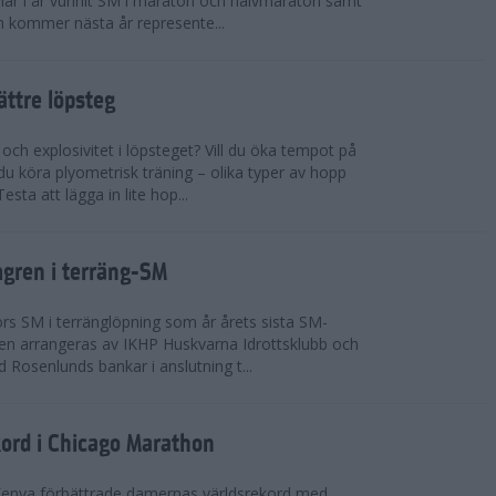
n har i år vunnit SM i maraton och halvmaraton samt
 kommer nästa år represente...
bättre löpsteg
 och explosivitet i löpsteget? Vill du öka tempot på
du köra plyometrisk träning – olika typer av hopp
sta att lägga in lite hop...
mgren i terräng-SM
s SM i terränglöpning som år årets sista SM-
lingen arrangeras av IKHP Huskvarna Idrottsklubb och
 Rosenlunds bankar i anslutning t...
kord i Chicago Marathon
Kenya förbättrade damernas världsrekord med