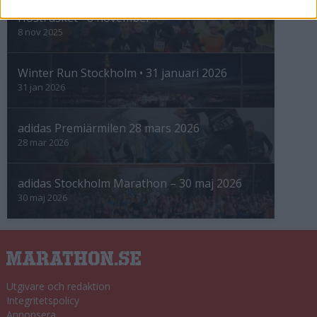
Höstrusket • 8 november
8 nov 2025
Winter Run Stockholm • 31 januari 2026
31 jan 2026
adidas Premiärmilen 28 mars 2026
28 mar 2026
adidas Stockholm Marathon – 30 maj 2026
30 maj 2026
Utgivare och redaktion
Integritetspolicy
Annonsera