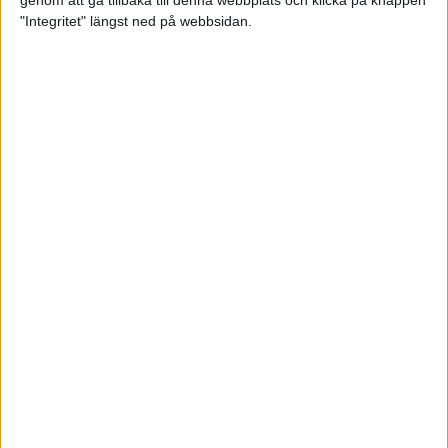
genom att gå tillbaka till denna webbplats och klicka på knappen
"Integritet" längst ned på webbsidan.
Testa scrambled oats - vinterns
bästa frukost
21 nov 2024
• Livet
• Kost
Nytt starkt lopp av Sarah Lahti
17 nov 2024
Nu är bästa tiden för grundträning
5 nov 2024
• Löpningen
• Träning
Nya vinnare i New York City
Marathon
3 nov 2024