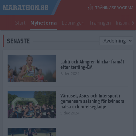
TRÄNINGSPROGRAM
Start
Nyheterna
Löpningen
Träningen
Inspirati
SENASTE
Lahti och Almgren blickar framåt
efter terräng-EM
8 dec 2024
Vårruset, Asics och Intersport i
gemensam satsning för kvinnors
hälsa och rörelseglädje
5 dec 2024