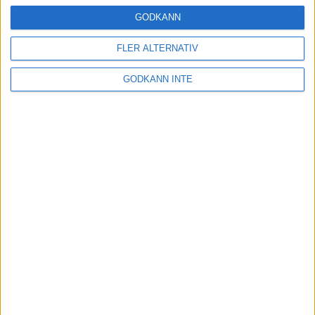
24 okt 2024
GODKÄNN
FLER ALTERNATIV
Hoppa dig till ett bättre löpsteg
GODKÄNN INTE
21 okt 2024
Lahti men inte Almgren i terräng-
SM
21 okt 2024
Makalöst världsrekord i Chicago
Marathon
13 okt 2024