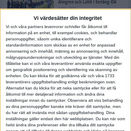
Almgren och Lahti i terräng-EM
3 dec 2024
Vi värdesätter din integritet
Vi och våra partners levenrorer och/eller får åtkomst till
information på en enhet, till exempel cookies, och behandlar
Backträning bygger snabbhet,
personuppgifter, såsom unika identifierare och
uthållighet och pannben
standardinformation som skickas av en enhet for anpassad
27 nov 2024
• Löpningen
• Träning
annonsering och innehåll, mätning av annonsering och innehåll,
målgruppsundersokningar och utveckling av tjänster.
Med din
tillåtelse kan vi och våra leverantörer använda exakta uppgifter
Djurgården satsar på friidrott –
om geografisk positionering och identifiering via skanning av
värvar Andreas Kramer
enheten. Du kan klicka för att godkänna vår och våra 1733
25 nov 2024
leverantörers uppgiftsbehandling enligt beskrivningen ovan.
Alternativt kan du klicka för att neka samtycke eller för att få
åtkomst till mer detaljerad information och ändra dina
inställningar innan du samtycker.
Observera att viss behandling
av dina personuppgifter kanske inte kräver ditt samtycke, men
Ny terrängseger för Sarah Lahti
du har rätt att invända mot sådan uppgiftsbehandling. Dina
24 nov 2024
inställningar gäller endast den här webbplatsen. Du kan när som
helst ändra dina preferenser eller dra tillbaka ditt samtycke