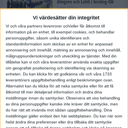
Almgren och Lahti i terräng-EM
3 dec 2024
Vi värdesätter din integritet
Vi och våra partners levenrorer och/eller får åtkomst till
information på en enhet, till exempel cookies, och behandlar
Backträning bygger snabbhet,
personuppgifter, såsom unika identifierare och
uthållighet och pannben
standardinformation som skickas av en enhet for anpassad
27 nov 2024
• Löpningen
• Träning
annonsering och innehåll, mätning av annonsering och innehåll,
målgruppsundersokningar och utveckling av tjänster.
Med din
tillåtelse kan vi och våra leverantörer använda exakta uppgifter
Djurgården satsar på friidrott –
om geografisk positionering och identifiering via skanning av
värvar Andreas Kramer
enheten. Du kan klicka för att godkänna vår och våra 1733
25 nov 2024
leverantörers uppgiftsbehandling enligt beskrivningen ovan.
Alternativt kan du klicka för att neka samtycke eller för att få
åtkomst till mer detaljerad information och ändra dina
inställningar innan du samtycker.
Observera att viss behandling
av dina personuppgifter kanske inte kräver ditt samtycke, men
Ny terrängseger för Sarah Lahti
du har rätt att invända mot sådan uppgiftsbehandling. Dina
24 nov 2024
inställningar gäller endast den här webbplatsen. Du kan när som
helst ändra dina preferenser eller dra tillbaka ditt samtycke