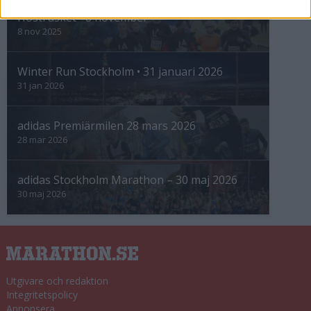
Höstrusket • 8 november
8 nov 2025
Winter Run Stockholm • 31 januari 2026
31 jan 2026
adidas Premiärmilen 28 mars 2026
28 mar 2026
adidas Stockholm Marathon – 30 maj 2026
30 maj 2026
Utgivare och redaktion
Integritetspolicy
Annonsera