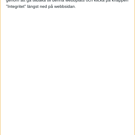
genom att gå tillbaka till denna webbplats och klicka på knappen
"Integritet" längst ned på webbsidan.
Testa scrambled oats - vinterns
bästa frukost
21 nov 2024
• Livet
• Kost
Nytt starkt lopp av Sarah Lahti
17 nov 2024
Nu är bästa tiden för grundträning
5 nov 2024
• Löpningen
• Träning
Nya vinnare i New York City
Marathon
3 nov 2024