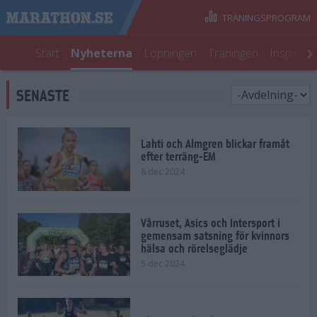
TRÄNINGSPROGRAM
Start
Nyheterna
Löpningen
Träningen
Inspirati
SENASTE
Lahti och Almgren blickar framåt
efter terräng-EM
8 dec 2024
Vårruset, Asics och Intersport i
gemensam satsning för kvinnors
hälsa och rörelseglädje
5 dec 2024