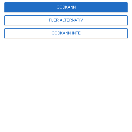
24 okt 2024
GODKÄNN
FLER ALTERNATIV
Hoppa dig till ett bättre löpsteg
GODKÄNN INTE
21 okt 2024
Lahti men inte Almgren i terräng-
SM
21 okt 2024
Makalöst världsrekord i Chicago
Marathon
13 okt 2024