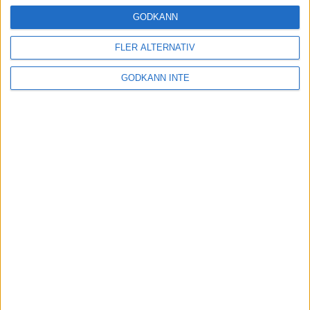
24 okt 2024
GODKÄNN
FLER ALTERNATIV
Hoppa dig till ett bättre löpsteg
GODKÄNN INTE
21 okt 2024
Lahti men inte Almgren i terräng-
SM
21 okt 2024
Makalöst världsrekord i Chicago
Marathon
13 okt 2024