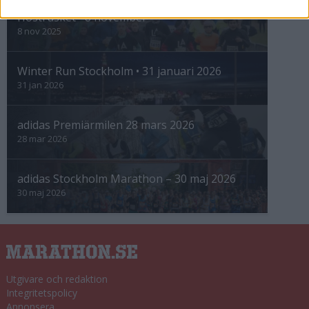
Höstrusket • 8 november
8 nov 2025
Winter Run Stockholm • 31 januari 2026
31 jan 2026
adidas Premiärmilen 28 mars 2026
28 mar 2026
adidas Stockholm Marathon – 30 maj 2026
30 maj 2026
Utgivare och redaktion
Integritetspolicy
Annonsera