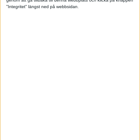
genom att gå tillbaka till denna webbplats och klicka på knappen
"Integritet" längst ned på webbsidan.
Testa scrambled oats - vinterns
bästa frukost
21 nov 2024
• Livet
• Kost
Nytt starkt lopp av Sarah Lahti
17 nov 2024
Nu är bästa tiden för grundträning
5 nov 2024
• Löpningen
• Träning
Nya vinnare i New York City
Marathon
3 nov 2024