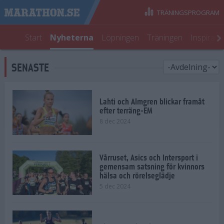
TRÄNINGSPROGRAM
Start
Nyheterna
Löpningen
Träningen
Inspirati
SENASTE
Lahti och Almgren blickar framåt
efter terräng-EM
8 dec 2024
Vårruset, Asics och Intersport i
gemensam satsning för kvinnors
hälsa och rörelseglädje
5 dec 2024