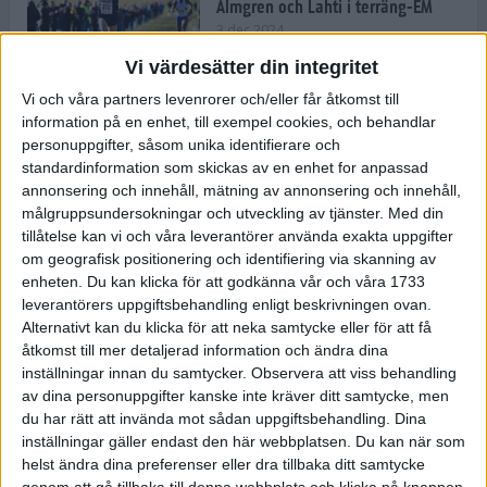
Almgren och Lahti i terräng-EM
3 dec 2024
Vi värdesätter din integritet
Vi och våra partners levenrorer och/eller får åtkomst till
information på en enhet, till exempel cookies, och behandlar
Backträning bygger snabbhet,
personuppgifter, såsom unika identifierare och
uthållighet och pannben
standardinformation som skickas av en enhet for anpassad
27 nov 2024
• Löpningen
• Träning
annonsering och innehåll, mätning av annonsering och innehåll,
målgruppsundersokningar och utveckling av tjänster.
Med din
tillåtelse kan vi och våra leverantörer använda exakta uppgifter
Djurgården satsar på friidrott –
om geografisk positionering och identifiering via skanning av
värvar Andreas Kramer
enheten. Du kan klicka för att godkänna vår och våra 1733
25 nov 2024
leverantörers uppgiftsbehandling enligt beskrivningen ovan.
Alternativt kan du klicka för att neka samtycke eller för att få
åtkomst till mer detaljerad information och ändra dina
inställningar innan du samtycker.
Observera att viss behandling
av dina personuppgifter kanske inte kräver ditt samtycke, men
Ny terrängseger för Sarah Lahti
du har rätt att invända mot sådan uppgiftsbehandling. Dina
24 nov 2024
inställningar gäller endast den här webbplatsen. Du kan när som
helst ändra dina preferenser eller dra tillbaka ditt samtycke