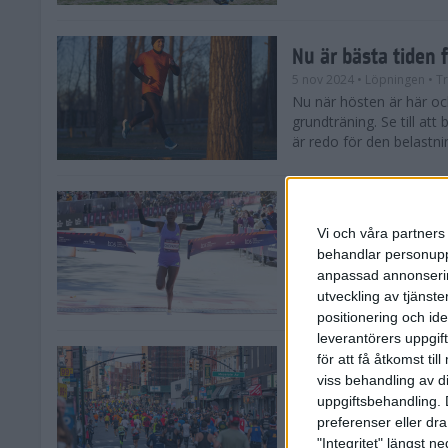
Nu är bästa tiden 
5 nov 2024
• Löpningen
• T
Nu när hösten är här och
grundträning. Se till at
är redo för den belastni
Nya vinnare i New
Vi och våra partners 
3 nov 2024
behandlar personuppg
Efter tuffa spurtstrider
anpassad annonserin
världens ledande mara
avgjordes på söndagen i 
utveckling av tjänster
positionering och id
leverantörers uppgift
för att få åtkomst ti
Historien om New 
viss behandling av d
29 okt 2024
uppgiftsbehandling. 
Söndagen den 3 novemb
preferenser eller dra
TCS New York City Mara
"Integritet" längst 