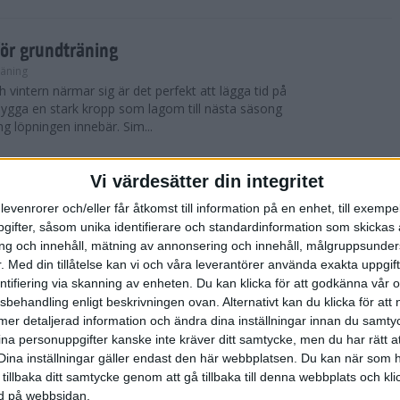
för grundträning
räning
 vintern närmar sig är det perfekt att lägga tid på
t bygga en stark kropp som lagom till nästa säsong
ng löpningen innebär. Sim...
Vi värdesätter din integritet
 York City Marathon
levenrorer och/eller får åtkomst till information på en enhet, till exempe
ifter, såsom unika identifierare och standardinformation som skickas 
 blev det nya vinnare i både herr- och damklassen i
g och innehåll, mätning av annonsering och innehåll, målgruppsunde
thonlopp TCS New York City Marathon som
skönt löparväder med solsken, cirka 12 ...
.
Med din tillåtelse kan vi och våra leverantörer använda exakta uppgif
entifiering via skanning av enheten. Du kan klicka för att godkänna vår
sbehandling enligt beskrivningen ovan. Alternativt kan du klicka för att
ll mer detaljerad information och ändra dina inställningar innan du samty
York City Marathon
ina personuppgifter kanske inte kräver ditt samtycke, men du har rätt 
Dina inställningar gäller endast den här webbplatsen. Du kan när som h
er, avgjordes världens mest kända maratonlopp
 tillbaka ditt samtycke genom att gå tillbaka till denna webbplats och k
thon, ett lopp som samlar cirka 50 000 deltagare
ned på webbsidan.