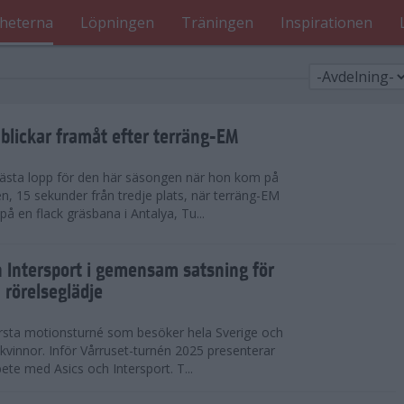
heterna
Löpningen
Träningen
Inspirationen
blickar framåt efter terräng-EM
 bästa lopp för den här säsongen när hon kom på
n, 15 sekunder från tredje plats, när terräng-EM
 en flack gräsbana i Antalya, Tu...
h Intersport i gemensam satsning för
 rörelseglädje
örsta motionsturné som besöker hela Sverige och
h kvinnor. Inför Vårruset-turnén 2025 presenterar
ete med Asics och Intersport. T...