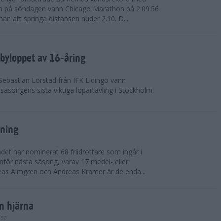
on på söndagen vann Chicago Marathon på 2.09.56
nan att springa distansen nuder 2.10. D...
byloppet av 16-åring
 Sebastian Lörstad från IFK Lidingö vann
äsongens sista viktiga löpartävling i Stockholm.
sning
det har nominerat 68 friidrottare som ingår i
inför nästa säsong, varav 17 medel- eller
eas Almgren och Andreas Kramer är de enda...
in hjärna
lsa