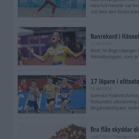
nära två minuter när h
och blev den första kvin
Banrekord i Hässel
13 okt 2024
Blott 16-årige talangen
Hässelbyloppet, som är s
17 löpare i elitsat
13 okt 2024
Svenska Friidrottsförbun
förbundets elitsatsning 
långdistanslöpare. Andr
Bra flås skyddar d
3 okt 2024
• Träningen
• Hä