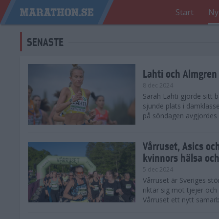
Start
Ny
SENASTE
Lahti och Almgren 
8 dec 2024
Sarah Lahti gjorde sitt
sjunde plats i damklasse
på söndagen avgjordes på
Vårruset, Asics oc
kvinnors hälsa och
5 dec 2024
Vårruset är Sveriges st
riktar sig mot tjejer oc
Vårruset ett nytt samarb