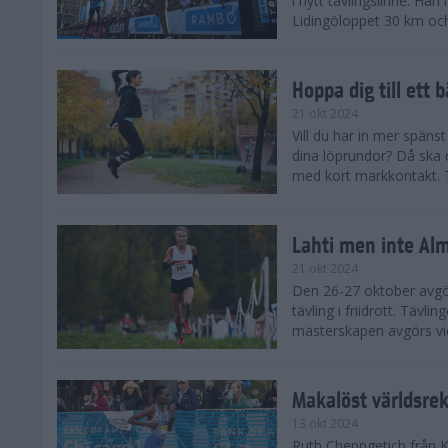
i nytt tävlingslinne. Ha
Lidingöloppet 30 km och
Hoppa dig till ett 
21 okt 2024
Vill du har in mer spänst
dina löprundor? Då ska 
med kort markkontakt. Te
Lahti men inte Al
21 okt 2024
Den 26-27 oktober avgör
tävling i friidrott. Täv
mästerskapen avgörs vid
Makalöst världsre
13 okt 2024
Ruth Chepngetich från 