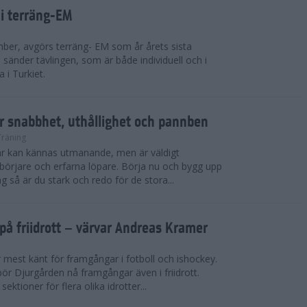
 i terräng-EM
ber, avgörs terräng- EM som år årets sista
sänder tävlingen, som är både individuell och i
 i Turkiet.
r snabbhet, uthållighet och pannben
Träning
kar kan kännas utmanande, men är väldigt
börjare och erfarna löpare. Börja nu och bygg upp
g så är du stark och redo för de stora...
på friidrott – värvar Andreas Kramer
 mest känt för framgångar i fotboll och ishockey.
ör Djurgården nå framgångar även i friidrott.
ktioner för flera olika idrotter...