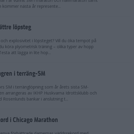
n har i år vunnit SM i maraton och halvmaraton samt
 kommer nästa år represente...
bättre löpsteg
 och explosivitet i löpsteget? Vill du öka tempot på
du köra plyometrisk träning – olika typer av hopp
sta att lägga in lite hop...
mgren i terräng-SM
s SM i terränglöpning som år årets sista SM-
lingen arrangeras av IKHP Huskvarna Idrottsklubb och
 Rosenlunds bankar i anslutning t...
kord i Chicago Marathon
Kenya förbättrade damernas världsrekord med