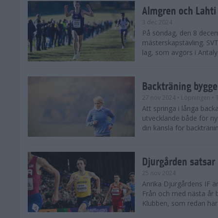
Almgren och Lahti
3 dec 2024
På söndag, den 8 decem
mästerskapstävling. SVT 
lag, som avgörs i Antalya
Backträning bygge
27 nov 2024
• Löpningen
• 
Att springa i långa bac
utvecklande både för ny
din känsla för backtränin
Djurgården satsar 
25 nov 2024
Anrika Djurgårdens IF är
Från och med nästa år b
Klubben, som redan har se