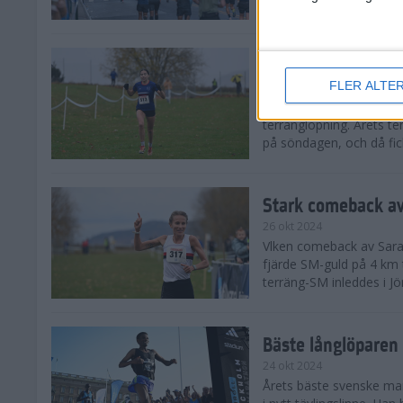
från hela världen, därav
Äntligen SM-guld f
FLER ALTE
27 okt 2024
I regnväder fick äntligen
terränglöpning. Årets t
på söndagen, och då fick
Stark comeback av
26 okt 2024
Vlken comeback av Sarah L
fjärde SM-guld på 4 km t
terräng-SM inleddes i Jö
Bäste långlöparen 
24 okt 2024
Årets bäste svenske man