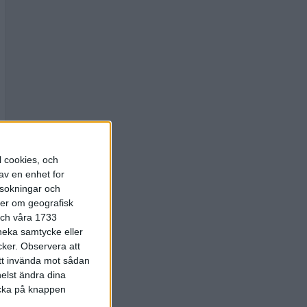
l cookies, och
av en enhet for
rsokningar och
ter om geografisk
 och våra 1733
 neka samtycke eller
cker.
Observera att
att invända mot sådan
elst ändra dina
licka på knappen