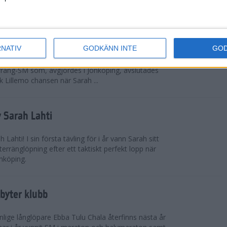
 omkring 300 från Sverige.
ör Lillemo
RNATIV
GODKÄNN INTE
GO
 Emilia Lillemo vinna ett SM-guld i seniorklassen i
erräng-SM som, avgjordes i Jönköping, avslutades
 Lillemo chansen när Sarah ...
 Sarah Lahti
ahti! I sin första tävling för i år vann Sarah sitt
erränglöpning efter ett taktiskt perfekt lopp när
nköping.
byter klubb
lige långlöpare Ebba Tulu Chala återfinns nästa år