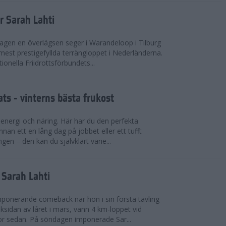
r Sarah Lahti
agen en överlägsen seger i Warandeloop i Tilburg
mest prestigefyllda terrängloppet i Nederländerna.
tionella Friidrottsförbundets...
ts - vinterns bästa frukost
v energi och näring. Här har du den perfekta
innan ett en lång dag på jobbet eller ett tufft
gen – den kan du självklart varie...
v Sarah Lahti
mponerande comeback när hon i sin första tävling
ksidan av låret i mars, vann 4 km-loppet vid
or sedan. På söndagen imponerade Sar...