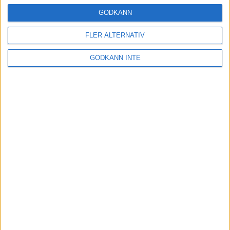
24 okt 2024
GODKÄNN
FLER ALTERNATIV
Hoppa dig till ett bättre löpsteg
GODKÄNN INTE
21 okt 2024
Lahti men inte Almgren i terräng-
SM
21 okt 2024
Makalöst världsrekord i Chicago
Marathon
13 okt 2024