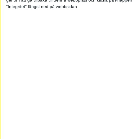
genom att gå tillbaka till denna webbplats och klicka på knappen
"Integritet" längst ned på webbsidan.
Testa scrambled oats - vinterns
bästa frukost
21 nov 2024
• Livet
• Kost
Nytt starkt lopp av Sarah Lahti
17 nov 2024
Nu är bästa tiden för grundträning
5 nov 2024
• Löpningen
• Träning
Nya vinnare i New York City
Marathon
3 nov 2024