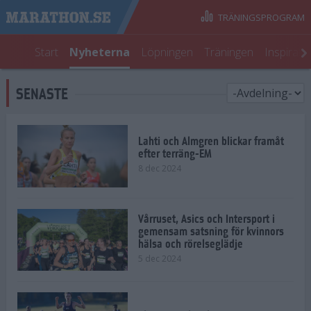
TRÄNINGSPROGRAM
Start
Nyheterna
Löpningen
Träningen
Inspirati
SENASTE
Lahti och Almgren blickar framåt
efter terräng-EM
8 dec 2024
Vårruset, Asics och Intersport i
gemensam satsning för kvinnors
hälsa och rörelseglädje
5 dec 2024