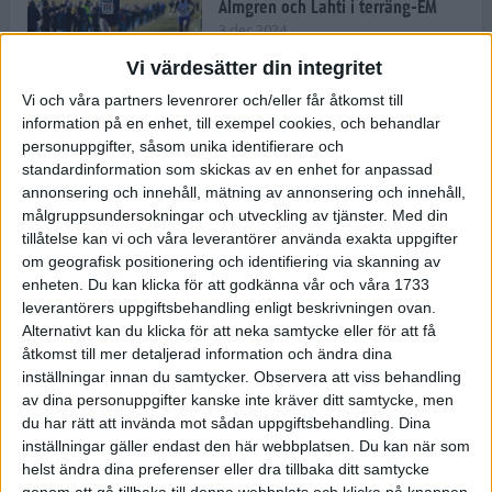
Almgren och Lahti i terräng-EM
3 dec 2024
Vi värdesätter din integritet
Vi och våra partners levenrorer och/eller får åtkomst till
information på en enhet, till exempel cookies, och behandlar
Backträning bygger snabbhet,
personuppgifter, såsom unika identifierare och
uthållighet och pannben
standardinformation som skickas av en enhet for anpassad
27 nov 2024
• Löpningen
• Träning
annonsering och innehåll, mätning av annonsering och innehåll,
målgruppsundersokningar och utveckling av tjänster.
Med din
tillåtelse kan vi och våra leverantörer använda exakta uppgifter
Djurgården satsar på friidrott –
om geografisk positionering och identifiering via skanning av
värvar Andreas Kramer
enheten. Du kan klicka för att godkänna vår och våra 1733
25 nov 2024
leverantörers uppgiftsbehandling enligt beskrivningen ovan.
Alternativt kan du klicka för att neka samtycke eller för att få
åtkomst till mer detaljerad information och ändra dina
inställningar innan du samtycker.
Observera att viss behandling
av dina personuppgifter kanske inte kräver ditt samtycke, men
Ny terrängseger för Sarah Lahti
du har rätt att invända mot sådan uppgiftsbehandling. Dina
24 nov 2024
inställningar gäller endast den här webbplatsen. Du kan när som
helst ändra dina preferenser eller dra tillbaka ditt samtycke