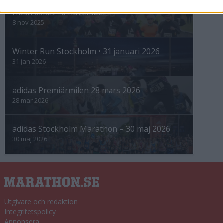
Höstrusket • 8 november
8 nov 2025
Winter Run Stockholm • 31 januari 2026
31 jan 2026
adidas Premiärmilen 28 mars 2026
28 mar 2026
adidas Stockholm Marathon – 30 maj 2026
30 maj 2026
Utgivare och redaktion
Integritetspolicy
Annonsera