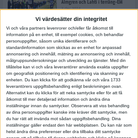
Almgren och Lahti i terräng-EM
3 dec 2024
Vi värdesätter din integritet
Vi och våra partners levenrorer och/eller får åtkomst till
information på en enhet, till exempel cookies, och behandlar
Backträning bygger snabbhet,
personuppgifter, såsom unika identifierare och
uthållighet och pannben
standardinformation som skickas av en enhet for anpassad
27 nov 2024
• Löpningen
• Träning
annonsering och innehåll, mätning av annonsering och innehåll,
målgruppsundersokningar och utveckling av tjänster.
Med din
tillåtelse kan vi och våra leverantörer använda exakta uppgifter
Djurgården satsar på friidrott –
om geografisk positionering och identifiering via skanning av
värvar Andreas Kramer
enheten. Du kan klicka för att godkänna vår och våra 1733
25 nov 2024
leverantörers uppgiftsbehandling enligt beskrivningen ovan.
Alternativt kan du klicka för att neka samtycke eller för att få
åtkomst till mer detaljerad information och ändra dina
inställningar innan du samtycker.
Observera att viss behandling
av dina personuppgifter kanske inte kräver ditt samtycke, men
Ny terrängseger för Sarah Lahti
du har rätt att invända mot sådan uppgiftsbehandling. Dina
24 nov 2024
inställningar gäller endast den här webbplatsen. Du kan när som
helst ändra dina preferenser eller dra tillbaka ditt samtycke