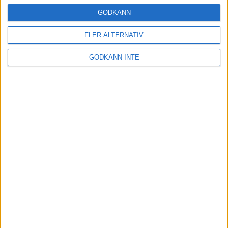
24 okt 2024
GODKÄNN
FLER ALTERNATIV
Hoppa dig till ett bättre löpsteg
GODKÄNN INTE
21 okt 2024
Lahti men inte Almgren i terräng-
SM
21 okt 2024
Makalöst världsrekord i Chicago
Marathon
13 okt 2024