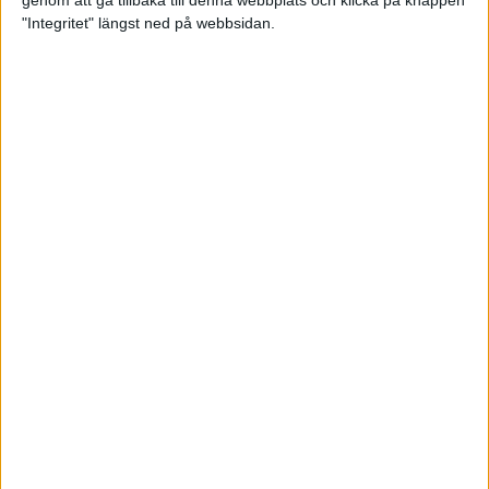
genom att gå tillbaka till denna webbplats och klicka på knappen
"Integritet" längst ned på webbsidan.
Testa scrambled oats - vinterns
bästa frukost
21 nov 2024
• Livet
• Kost
Nytt starkt lopp av Sarah Lahti
17 nov 2024
Nu är bästa tiden för grundträning
5 nov 2024
• Löpningen
• Träning
Nya vinnare i New York City
Marathon
3 nov 2024