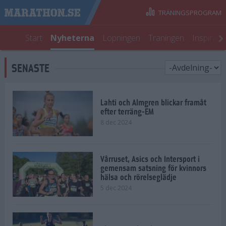
TRÄNINGSPROGRAM
Start
Nyheterna
Löpningen
Träningen
Inspirati
SENASTE
Lahti och Almgren blickar framåt
efter terräng-EM
8 dec 2024
Vårruset, Asics och Intersport i
gemensam satsning för kvinnors
hälsa och rörelseglädje
5 dec 2024