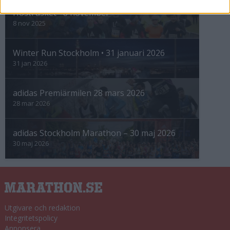
Höstrusket • 8 november
8 nov 2025
Winter Run Stockholm • 31 januari 2026
31 jan 2026
adidas Premiärmilen 28 mars 2026
28 mar 2026
adidas Stockholm Marathon – 30 maj 2026
30 maj 2026
Utgivare och redaktion
Integritetspolicy
Annonsera