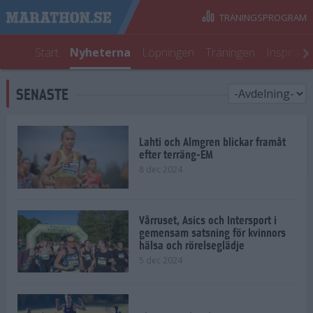
TRÄNINGSPROGRAM
Start
Nyheterna
Löpningen
Träningen
Inspirati
SENASTE
Lahti och Almgren blickar framåt
efter terräng-EM
8 dec 2024
Vårruset, Asics och Intersport i
gemensam satsning för kvinnors
hälsa och rörelseglädje
5 dec 2024