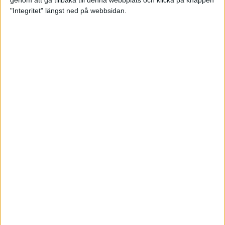
genom att gå tillbaka till denna webbplats och klicka på knappen
"Integritet" längst ned på webbsidan.
Testa scrambled oats - vinterns
bästa frukost
21 nov 2024
• Livet
• Kost
Nytt starkt lopp av Sarah Lahti
17 nov 2024
Nu är bästa tiden för grundträning
5 nov 2024
• Löpningen
• Träning
Nya vinnare i New York City
Marathon
3 nov 2024