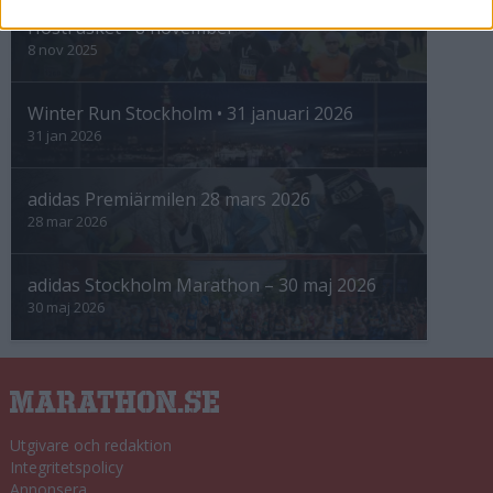
Höstrusket • 8 november
8 nov 2025
Winter Run Stockholm • 31 januari 2026
31 jan 2026
adidas Premiärmilen 28 mars 2026
28 mar 2026
adidas Stockholm Marathon – 30 maj 2026
30 maj 2026
Utgivare och redaktion
Integritetspolicy
Annonsera