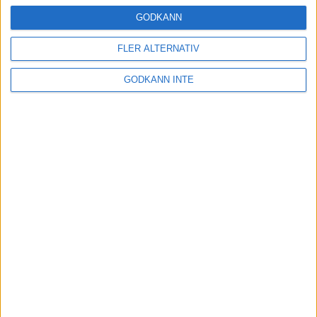
24 okt 2024
GODKÄNN
FLER ALTERNATIV
Hoppa dig till ett bättre löpsteg
GODKÄNN INTE
21 okt 2024
Lahti men inte Almgren i terräng-
SM
21 okt 2024
Makalöst världsrekord i Chicago
Marathon
13 okt 2024