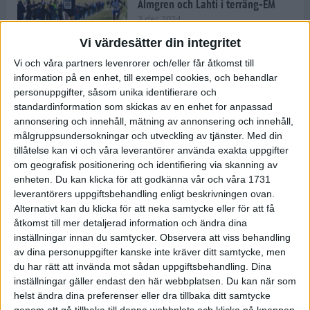
Almgren och Lahti i terräng-EM
3 dec 2024
Vi värdesätter din integritet
Vi och våra partners levenrorer och/eller får åtkomst till
information på en enhet, till exempel cookies, och behandlar
Backträning bygger snabbhet,
personuppgifter, såsom unika identifierare och
uthållighet och pannben
standardinformation som skickas av en enhet for anpassad
27 nov 2024
• Löpningen
• Träning
annonsering och innehåll, mätning av annonsering och innehåll,
målgruppsundersokningar och utveckling av tjänster.
Med din
tillåtelse kan vi och våra leverantörer använda exakta uppgifter
Djurgården satsar på friidrott –
om geografisk positionering och identifiering via skanning av
värvar Andreas Kramer
enheten. Du kan klicka för att godkänna vår och våra 1731
25 nov 2024
leverantörers uppgiftsbehandling enligt beskrivningen ovan.
Alternativt kan du klicka för att neka samtycke eller för att få
åtkomst till mer detaljerad information och ändra dina
inställningar innan du samtycker.
Observera att viss behandling
av dina personuppgifter kanske inte kräver ditt samtycke, men
Ny terrängseger för Sarah Lahti
du har rätt att invända mot sådan uppgiftsbehandling. Dina
24 nov 2024
inställningar gäller endast den här webbplatsen. Du kan när som
helst ändra dina preferenser eller dra tillbaka ditt samtycke