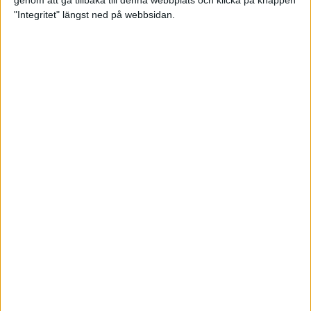
genom att gå tillbaka till denna webbplats och klicka på knappen
"Integritet" längst ned på webbsidan.
Testa scrambled oats - vinterns
bästa frukost
21 nov 2024
• Livet
• Kost
Nytt starkt lopp av Sarah Lahti
17 nov 2024
Nu är bästa tiden för grundträning
5 nov 2024
• Löpningen
• Träning
Nya vinnare i New York City
Marathon
3 nov 2024