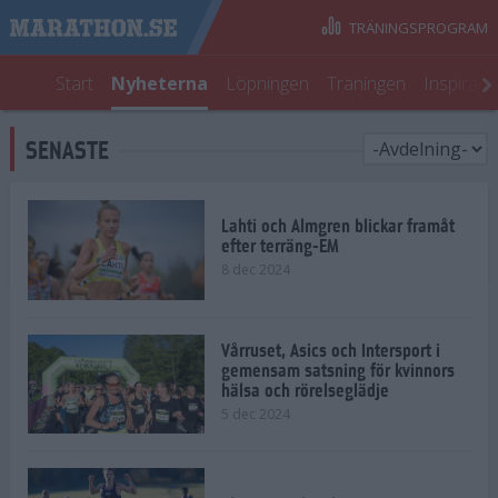
TRÄNINGSPROGRAM
Start
Nyheterna
Löpningen
Träningen
Inspirati
SENASTE
Lahti och Almgren blickar framåt
efter terräng-EM
8 dec 2024
Vårruset, Asics och Intersport i
gemensam satsning för kvinnors
hälsa och rörelseglädje
5 dec 2024