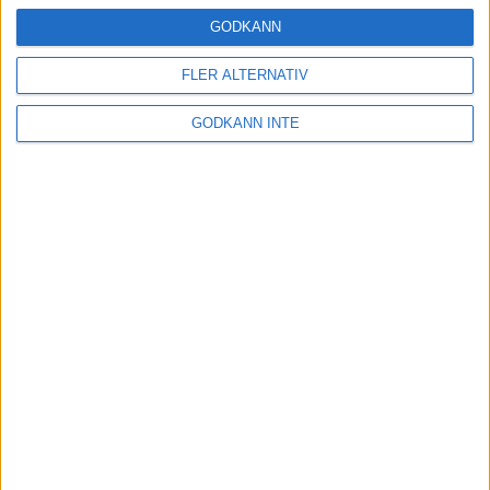
24 okt 2024
GODKÄNN
FLER ALTERNATIV
Hoppa dig till ett bättre löpsteg
GODKÄNN INTE
21 okt 2024
Lahti men inte Almgren i terräng-
SM
21 okt 2024
Makalöst världsrekord i Chicago
Marathon
13 okt 2024