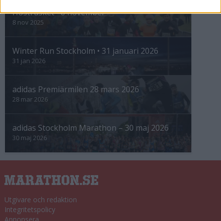
Höstrusket • 8 november
8 nov 2025
Winter Run Stockholm • 31 januari 2026
31 jan 2026
adidas Premiärmilen 28 mars 2026
28 mar 2026
adidas Stockholm Marathon – 30 maj 2026
30 maj 2026
Utgivare och redaktion
Integritetspolicy
Annonsera