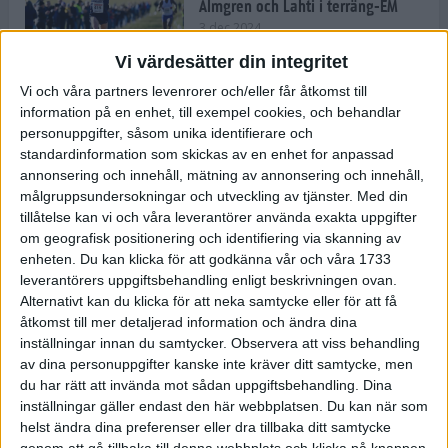
Almgren och Lahti i terräng-EM
3 dec 2024
Vi värdesätter din integritet
Vi och våra partners levenrorer och/eller får åtkomst till
information på en enhet, till exempel cookies, och behandlar
Backträning bygger snabbhet,
personuppgifter, såsom unika identifierare och
uthållighet och pannben
standardinformation som skickas av en enhet for anpassad
27 nov 2024
• Löpningen
• Träning
annonsering och innehåll, mätning av annonsering och innehåll,
målgruppsundersokningar och utveckling av tjänster.
Med din
tillåtelse kan vi och våra leverantörer använda exakta uppgifter
Djurgården satsar på friidrott –
om geografisk positionering och identifiering via skanning av
värvar Andreas Kramer
enheten. Du kan klicka för att godkänna vår och våra 1733
25 nov 2024
leverantörers uppgiftsbehandling enligt beskrivningen ovan.
Alternativt kan du klicka för att neka samtycke eller för att få
åtkomst till mer detaljerad information och ändra dina
inställningar innan du samtycker.
Observera att viss behandling
av dina personuppgifter kanske inte kräver ditt samtycke, men
Ny terrängseger för Sarah Lahti
du har rätt att invända mot sådan uppgiftsbehandling. Dina
24 nov 2024
inställningar gäller endast den här webbplatsen. Du kan när som
helst ändra dina preferenser eller dra tillbaka ditt samtycke