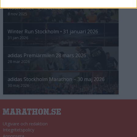
Höstrusket • 8 november
8 nov 2025
Winter Run Stockholm • 31 januari 2026
31 jan 2026
adidas Premiärmilen 28 mars 2026
28 mar 2026
adidas Stockholm Marathon – 30 maj 2026
30 maj 2026
Utgivare och redaktion
Integritetspolicy
Annonsera