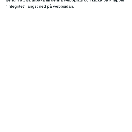
genom att gå tillbaka till denna webbplats och klicka på knappen
"Integritet" längst ned på webbsidan.
Testa scrambled oats - vinterns
bästa frukost
21 nov 2024
• Livet
• Kost
Nytt starkt lopp av Sarah Lahti
17 nov 2024
Nu är bästa tiden för grundträning
5 nov 2024
• Löpningen
• Träning
Nya vinnare i New York City
Marathon
3 nov 2024