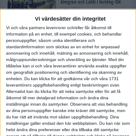
Almgren och Lahti i terräng-EM
3 dec 2024
Vi värdesätter din integritet
Vi och våra partners levenrorer och/eller får åtkomst till
information på en enhet, till exempel cookies, och behandlar
Backträning bygger snabbhet,
personuppgifter, såsom unika identifierare och
uthållighet och pannben
standardinformation som skickas av en enhet for anpassad
27 nov 2024
• Löpningen
• Träning
annonsering och innehåll, mätning av annonsering och innehåll,
målgruppsundersokningar och utveckling av tjänster.
Med din
tillåtelse kan vi och våra leverantörer använda exakta uppgifter
Djurgården satsar på friidrott –
om geografisk positionering och identifiering via skanning av
värvar Andreas Kramer
enheten. Du kan klicka för att godkänna vår och våra 1731
25 nov 2024
leverantörers uppgiftsbehandling enligt beskrivningen ovan.
Alternativt kan du klicka för att neka samtycke eller för att få
åtkomst till mer detaljerad information och ändra dina
inställningar innan du samtycker.
Observera att viss behandling
av dina personuppgifter kanske inte kräver ditt samtycke, men
Ny terrängseger för Sarah Lahti
du har rätt att invända mot sådan uppgiftsbehandling. Dina
24 nov 2024
inställningar gäller endast den här webbplatsen. Du kan när som
helst ändra dina preferenser eller dra tillbaka ditt samtycke