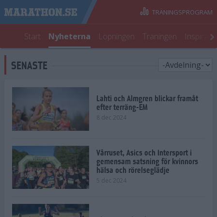
TRÄNINGSPROGRAM
Start
Nyheterna
Löpningen
Träningen
Inspirati
SENASTE
Lahti och Almgren blickar framåt
efter terräng-EM
8 dec 2024
Vårruset, Asics och Intersport i
gemensam satsning för kvinnors
hälsa och rörelseglädje
5 dec 2024