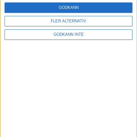
24 okt 2024
GODKÄNN
FLER ALTERNATIV
Hoppa dig till ett bättre löpsteg
GODKÄNN INTE
21 okt 2024
Lahti men inte Almgren i terräng-
SM
21 okt 2024
Makalöst världsrekord i Chicago
Marathon
13 okt 2024