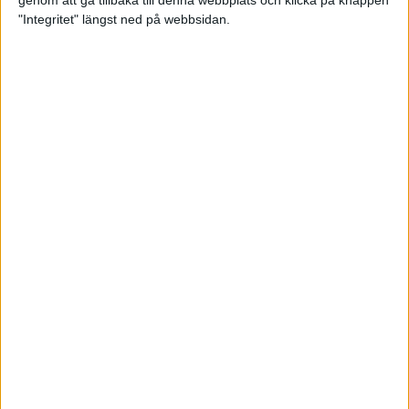
genom att gå tillbaka till denna webbplats och klicka på knappen
"Integritet" längst ned på webbsidan.
Testa scrambled oats - vinterns
bästa frukost
21 nov 2024
• Livet
• Kost
Nytt starkt lopp av Sarah Lahti
17 nov 2024
Nu är bästa tiden för grundträning
5 nov 2024
• Löpningen
• Träning
Nya vinnare i New York City
Marathon
3 nov 2024