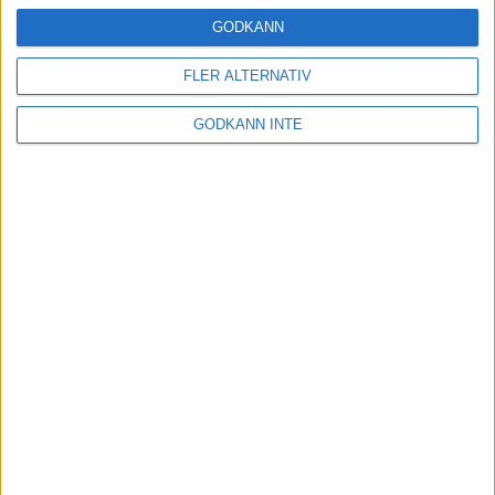
24 okt 2024
GODKÄNN
FLER ALTERNATIV
Hoppa dig till ett bättre löpsteg
GODKÄNN INTE
21 okt 2024
Lahti men inte Almgren i terräng-
SM
21 okt 2024
Makalöst världsrekord i Chicago
Marathon
13 okt 2024