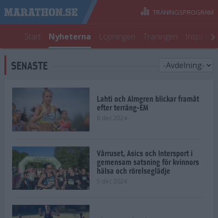
TRÄNINGSPROGRAM
Start
Nyheterna
Löpningen
Träningen
Inspirati
SENASTE
Lahti och Almgren blickar framåt
efter terräng-EM
8 dec 2024
Vårruset, Asics och Intersport i
gemensam satsning för kvinnors
hälsa och rörelseglädje
5 dec 2024