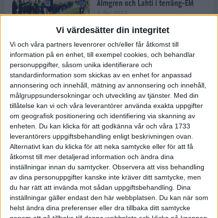
Almgren och Lahti i terräng-EM
3 dec 2024
Vi värdesätter din integritet
Vi och våra partners levenrorer och/eller får åtkomst till
information på en enhet, till exempel cookies, och behandlar
Backträning bygger snabbhet,
personuppgifter, såsom unika identifierare och
uthållighet och pannben
standardinformation som skickas av en enhet for anpassad
27 nov 2024
• Löpningen
• Träning
annonsering och innehåll, mätning av annonsering och innehåll,
målgruppsundersokningar och utveckling av tjänster.
Med din
tillåtelse kan vi och våra leverantörer använda exakta uppgifter
Djurgården satsar på friidrott –
om geografisk positionering och identifiering via skanning av
värvar Andreas Kramer
enheten. Du kan klicka för att godkänna vår och våra 1733
25 nov 2024
leverantörers uppgiftsbehandling enligt beskrivningen ovan.
Alternativt kan du klicka för att neka samtycke eller för att få
åtkomst till mer detaljerad information och ändra dina
inställningar innan du samtycker.
Observera att viss behandling
av dina personuppgifter kanske inte kräver ditt samtycke, men
Ny terrängseger för Sarah Lahti
du har rätt att invända mot sådan uppgiftsbehandling. Dina
24 nov 2024
inställningar gäller endast den här webbplatsen. Du kan när som
helst ändra dina preferenser eller dra tillbaka ditt samtycke