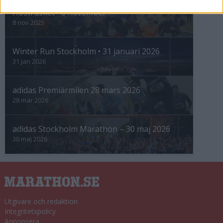
Höstrusket • 8 november
8 nov 2025
Winter Run Stockholm • 31 januari 2026
31 jan 2026
adidas Premiärmilen 28 mars 2026
28 mar 2026
adidas Stockholm Marathon – 30 maj 2026
30 maj 2026
Utgivare och redaktion
Integritetspolicy
Annonsera