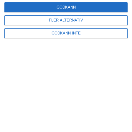
24 okt 2024
GODKÄNN
FLER ALTERNATIV
Hoppa dig till ett bättre löpsteg
GODKÄNN INTE
21 okt 2024
Lahti men inte Almgren i terräng-
SM
21 okt 2024
Makalöst världsrekord i Chicago
Marathon
13 okt 2024