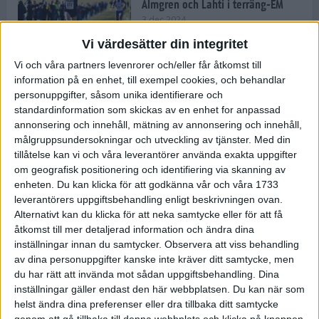
Almgren och Lahti i terräng-EM
3 dec 2024
Vi värdesätter din integritet
Vi och våra partners levenrorer och/eller får åtkomst till
information på en enhet, till exempel cookies, och behandlar
Backträning bygger snabbhet,
personuppgifter, såsom unika identifierare och
uthållighet och pannben
standardinformation som skickas av en enhet for anpassad
27 nov 2024
• Löpningen
• Träning
annonsering och innehåll, mätning av annonsering och innehåll,
målgruppsundersokningar och utveckling av tjänster.
Med din
tillåtelse kan vi och våra leverantörer använda exakta uppgifter
Djurgården satsar på friidrott –
om geografisk positionering och identifiering via skanning av
värvar Andreas Kramer
enheten. Du kan klicka för att godkänna vår och våra 1733
25 nov 2024
leverantörers uppgiftsbehandling enligt beskrivningen ovan.
Alternativt kan du klicka för att neka samtycke eller för att få
åtkomst till mer detaljerad information och ändra dina
inställningar innan du samtycker.
Observera att viss behandling
av dina personuppgifter kanske inte kräver ditt samtycke, men
Ny terrängseger för Sarah Lahti
du har rätt att invända mot sådan uppgiftsbehandling. Dina
24 nov 2024
inställningar gäller endast den här webbplatsen. Du kan när som
helst ändra dina preferenser eller dra tillbaka ditt samtycke