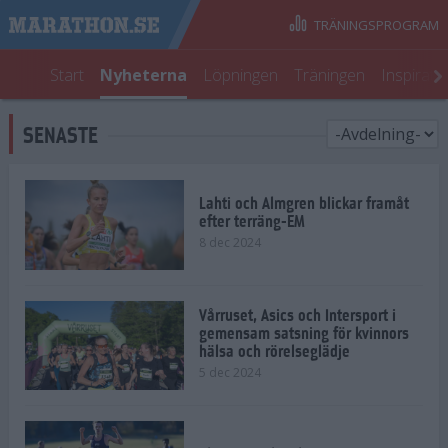
TRÄNINGSPROGRAM
Start
Nyheterna
Löpningen
Träningen
Inspirati
SENASTE
Lahti och Almgren blickar framåt
efter terräng-EM
8 dec 2024
Vårruset, Asics och Intersport i
gemensam satsning för kvinnors
hälsa och rörelseglädje
5 dec 2024