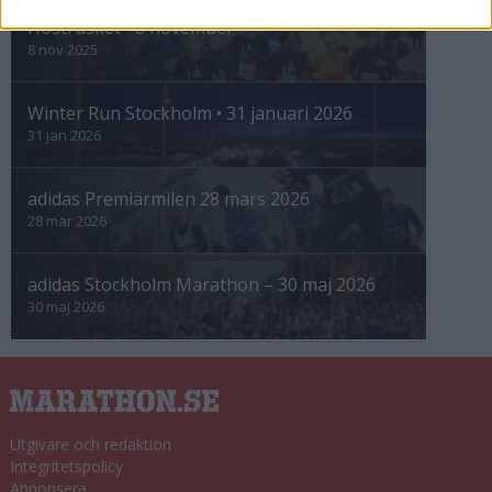
Höstrusket • 8 november
8 nov 2025
Winter Run Stockholm • 31 januari 2026
31 jan 2026
adidas Premiärmilen 28 mars 2026
28 mar 2026
adidas Stockholm Marathon – 30 maj 2026
30 maj 2026
Utgivare och redaktion
Integritetspolicy
Annonsera