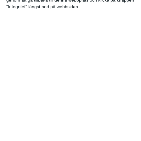
genom att gå tillbaka till denna webbplats och klicka på knappen
"Integritet" längst ned på webbsidan.
Testa scrambled oats - vinterns
bästa frukost
21 nov 2024
• Livet
• Kost
Nytt starkt lopp av Sarah Lahti
17 nov 2024
Nu är bästa tiden för grundträning
5 nov 2024
• Löpningen
• Träning
Nya vinnare i New York City
Marathon
3 nov 2024