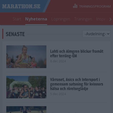
TRÄNINGSPROGRAM
Start
Nyheterna
Löpningen
Träningen
Inspirati
SENASTE
Lahti och Almgren blickar framåt
efter terräng-EM
8 dec 2024
Vårruset, Asics och Intersport i
gemensam satsning för kvinnors
hälsa och rörelseglädje
5 dec 2024