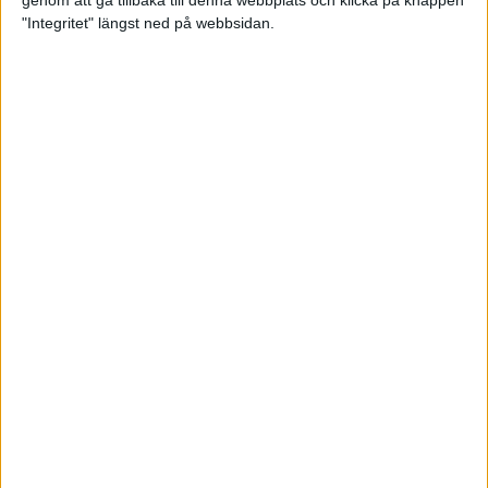
genom att gå tillbaka till denna webbplats och klicka på knappen
"Integritet" längst ned på webbsidan.
Testa scrambled oats - vinterns
bästa frukost
21 nov 2024
• Livet
• Kost
Nytt starkt lopp av Sarah Lahti
17 nov 2024
Nu är bästa tiden för grundträning
5 nov 2024
• Löpningen
• Träning
Nya vinnare i New York City
Marathon
3 nov 2024