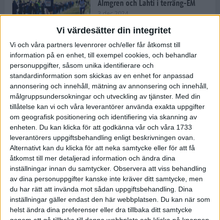
Almgren och Lahti i terräng-EM
3 dec 2024
Vi värdesätter din integritet
Vi och våra partners levenrorer och/eller får åtkomst till
information på en enhet, till exempel cookies, och behandlar
Backträning bygger snabbhet,
personuppgifter, såsom unika identifierare och
uthållighet och pannben
standardinformation som skickas av en enhet for anpassad
27 nov 2024
• Löpningen
• Träning
annonsering och innehåll, mätning av annonsering och innehåll,
målgruppsundersokningar och utveckling av tjänster.
Med din
tillåtelse kan vi och våra leverantörer använda exakta uppgifter
Djurgården satsar på friidrott –
om geografisk positionering och identifiering via skanning av
värvar Andreas Kramer
enheten. Du kan klicka för att godkänna vår och våra 1733
25 nov 2024
leverantörers uppgiftsbehandling enligt beskrivningen ovan.
Alternativt kan du klicka för att neka samtycke eller för att få
åtkomst till mer detaljerad information och ändra dina
inställningar innan du samtycker.
Observera att viss behandling
av dina personuppgifter kanske inte kräver ditt samtycke, men
Ny terrängseger för Sarah Lahti
du har rätt att invända mot sådan uppgiftsbehandling. Dina
24 nov 2024
inställningar gäller endast den här webbplatsen. Du kan när som
helst ändra dina preferenser eller dra tillbaka ditt samtycke