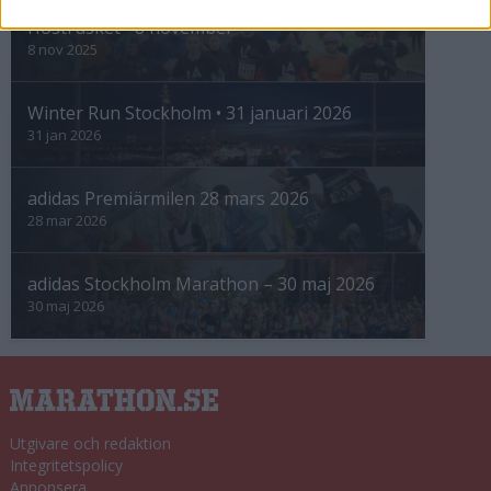
Höstrusket • 8 november
8 nov 2025
Winter Run Stockholm • 31 januari 2026
31 jan 2026
adidas Premiärmilen 28 mars 2026
28 mar 2026
adidas Stockholm Marathon – 30 maj 2026
30 maj 2026
Utgivare och redaktion
Integritetspolicy
Annonsera