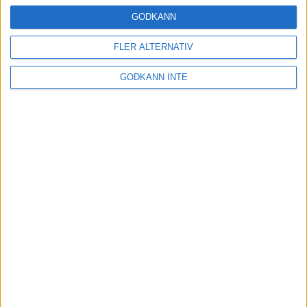
24 okt 2024
GODKÄNN
FLER ALTERNATIV
Hoppa dig till ett bättre löpsteg
GODKÄNN INTE
21 okt 2024
Lahti men inte Almgren i terräng-
SM
21 okt 2024
Makalöst världsrekord i Chicago
Marathon
13 okt 2024