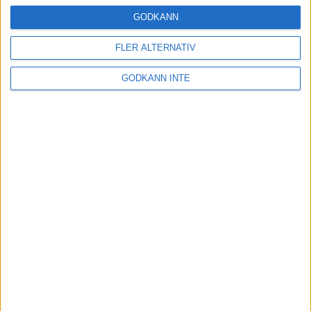
24 okt 2024
GODKÄNN
FLER ALTERNATIV
Hoppa dig till ett bättre löpsteg
GODKÄNN INTE
21 okt 2024
Lahti men inte Almgren i terräng-
SM
21 okt 2024
Makalöst världsrekord i Chicago
Marathon
13 okt 2024