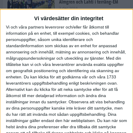
Almgren och Lahti i terräng-EM
3 dec 2024
Vi värdesätter din integritet
Vi och våra partners levenrorer och/eller får åtkomst till
information på en enhet, till exempel cookies, och behandlar
Backträning bygger snabbhet,
personuppgifter, såsom unika identifierare och
uthållighet och pannben
standardinformation som skickas av en enhet for anpassad
27 nov 2024
• Löpningen
• Träning
annonsering och innehåll, mätning av annonsering och innehåll,
målgruppsundersokningar och utveckling av tjänster.
Med din
tillåtelse kan vi och våra leverantörer använda exakta uppgifter
Djurgården satsar på friidrott –
om geografisk positionering och identifiering via skanning av
värvar Andreas Kramer
enheten. Du kan klicka för att godkänna vår och våra 1733
25 nov 2024
leverantörers uppgiftsbehandling enligt beskrivningen ovan.
Alternativt kan du klicka för att neka samtycke eller för att få
åtkomst till mer detaljerad information och ändra dina
inställningar innan du samtycker.
Observera att viss behandling
av dina personuppgifter kanske inte kräver ditt samtycke, men
Ny terrängseger för Sarah Lahti
du har rätt att invända mot sådan uppgiftsbehandling. Dina
24 nov 2024
inställningar gäller endast den här webbplatsen. Du kan när som
helst ändra dina preferenser eller dra tillbaka ditt samtycke