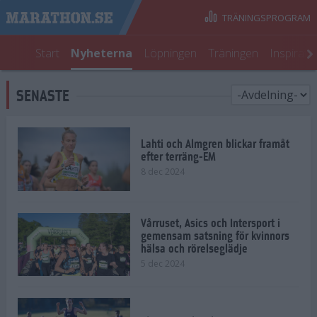
TRÄNINGSPROGRAM
Start
Nyheterna
Löpningen
Träningen
Inspirati
SENASTE
Lahti och Almgren blickar framåt
efter terräng-EM
8 dec 2024
Vårruset, Asics och Intersport i
gemensam satsning för kvinnors
hälsa och rörelseglädje
5 dec 2024