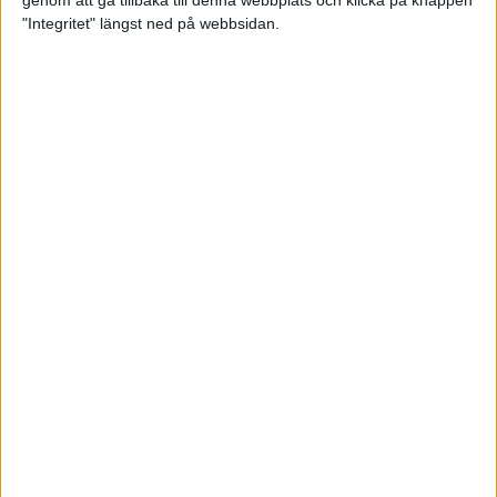
genom att gå tillbaka till denna webbplats och klicka på knappen
"Integritet" längst ned på webbsidan.
Testa scrambled oats - vinterns
bästa frukost
21 nov 2024
• Livet
• Kost
Nytt starkt lopp av Sarah Lahti
17 nov 2024
Nu är bästa tiden för grundträning
5 nov 2024
• Löpningen
• Träning
Nya vinnare i New York City
Marathon
3 nov 2024