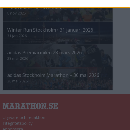
Höstrusket • 8 november
8 nov 2025
Winter Run Stockholm • 31 januari 2026
31 jan 2026
adidas Premiärmilen 28 mars 2026
28 mar 2026
adidas Stockholm Marathon – 30 maj 2026
30 maj 2026
Utgivare och redaktion
Integritetspolicy
Annonsera