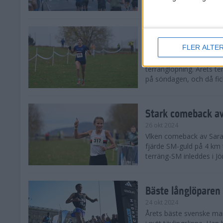
från hela världen, därav
Äntligen SM-guld f
FLER ALTE
27 okt 2024
I regnväder fick äntligen
terränglöpning. Årets t
på söndagen, och då fick
Stark comeback av
26 okt 2024
Vlken comeback av Sarah L
fjärde SM-guld på 4 km t
terräng-SM inleddes i Jö
Bäste långlöparen 
24 okt 2024
Årets bäste svenske man