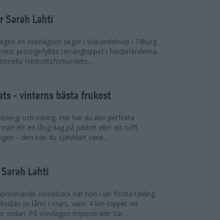
r Sarah Lahti
agen en överlägsen seger i Warandeloop i Tilburg
mest prestigefyllda terrängloppet i Nederländerna.
tionella Friidrottsförbundets...
ts - vinterns bästa frukost
v energi och näring. Här har du den perfekta
innan ett en lång dag på jobbet eller ett tufft
gen – den kan du självklart varie...
v Sarah Lahti
mponerande comeback när hon i sin första tävling
ksidan av låret i mars, vann 4 km-loppet vid
or sedan. På söndagen imponerade Sar...