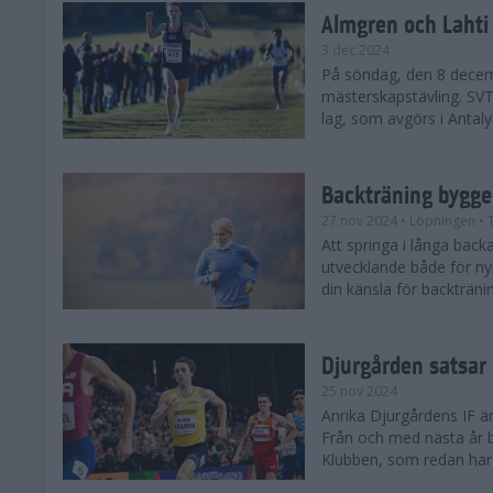
Almgren och Lahti
3 dec 2024
På söndag, den 8 decem
mästerskapstävling. SVT 
lag, som avgörs i Antalya
Backträning bygge
27 nov 2024
• Löpningen
• 
Att springa i långa bac
utvecklande både för ny
din känsla för backtränin
Djurgården satsar 
25 nov 2024
Anrika Djurgårdens IF är
Från och med nästa år b
Klubben, som redan har se