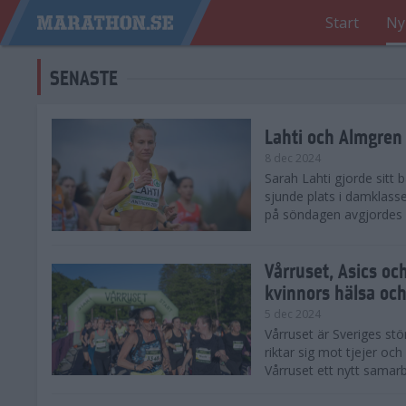
Start
Ny
SENASTE
Lahti och Almgren 
8 dec 2024
Sarah Lahti gjorde sitt
sjunde plats i damklasse
på söndagen avgjordes på
Vårruset, Asics oc
kvinnors hälsa och
5 dec 2024
Vårruset är Sveriges st
riktar sig mot tjejer oc
Vårruset ett nytt samarb