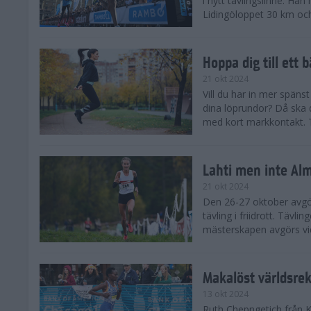
i nytt tävlingslinne. Ha
Lidingöloppet 30 km och
Hoppa dig till ett 
21 okt 2024
Vill du har in mer spänst
dina löprundor? Då ska 
med kort markkontakt. Te
Lahti men inte Al
21 okt 2024
Den 26-27 oktober avgör
tävling i friidrott. Täv
mästerskapen avgörs vid
Makalöst världsre
13 okt 2024
Ruth Chepngetich från 