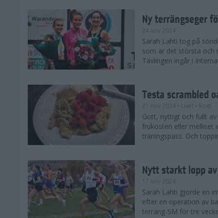
Ny terrängseger fö
24 nov 2024
Sarah Lahti tog på sönd
som är det största och 
Tävlingen ingår i Interna
Testa scrambled oa
21 nov 2024
• Livet
• Kost
Gott, nyttigt och fullt a
frukosten eller melliset 
träningspass. Och toppin
Nytt starkt lopp a
17 nov 2024
Sarah Lahti gjorde en i
efter en operation av ba
terräng-SM för tre veck