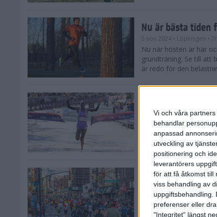
Nu är bästa tiden 
5 nov 2024
• Löpningen
• T
Nu när hösten är här och
grundträning. Se till at
är redo för den belastni
Nya vinnare i New
Vi och våra partners 
3 nov 2024
behandlar personuppg
Efter tuffa spurtstrider
anpassad annonserin
världens ledande mara
avgjordes på söndagen i 
utveckling av tjänster
positionering och id
leverantörers uppgift
för att få åtkomst ti
Historien om New 
viss behandling av d
29 okt 2024
uppgiftsbehandling. 
Söndagen den 3 novemb
preferenser eller dra
TCS New York City Mara
"Integritet" längst 