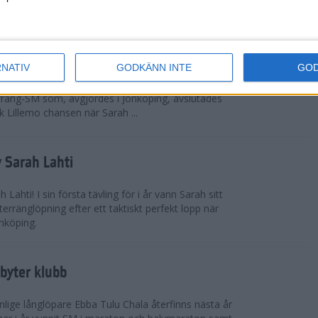
 omkring 300 från Sverige.
ör Lillemo
RNATIV
GODKÄNN INTE
GO
 Emilia Lillemo vinna ett SM-guld i seniorklassen i
erräng-SM som, avgjordes i Jönköping, avslutades
 Lillemo chansen när Sarah ...
 Sarah Lahti
ahti! I sin första tävling för i år vann Sarah sitt
erränglöpning efter ett taktiskt perfekt lopp när
nköping.
byter klubb
lige långlöpare Ebba Tulu Chala återfinns nästa år