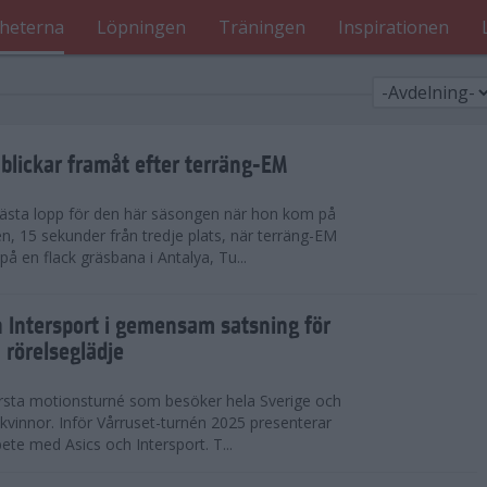
heterna
Löpningen
Träningen
Inspirationen
blickar framåt efter terräng-EM
 bästa lopp för den här säsongen när hon kom på
n, 15 sekunder från tredje plats, när terräng-EM
 en flack gräsbana i Antalya, Tu...
h Intersport i gemensam satsning för
 rörelseglädje
örsta motionsturné som besöker hela Sverige och
h kvinnor. Inför Vårruset-turnén 2025 presenterar
ete med Asics och Intersport. T...