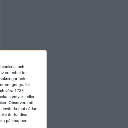
l cookies, och
av en enhet for
rsokningar och
ter om geografisk
 och våra 1733
 neka samtycke eller
cker.
Observera att
att invända mot sådan
elst ändra dina
licka på knappen