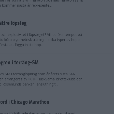
n har i år vunnit SM i maraton och halvmaraton samt
 kommer nästa år represente...
bättre löpsteg
 och explosivitet i löpsteget? Vill du öka tempot på
du köra plyometrisk träning – olika typer av hopp
sta att lägga in lite hop...
mgren i terräng-SM
s SM i terränglöpning som år årets sista SM-
lingen arrangeras av IKHP Huskvarna Idrottsklubb och
 Rosenlunds bankar i anslutning t...
kord i Chicago Marathon
Kenya förbättrade damernas världsrekord med