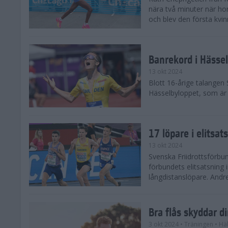
nära två minuter när h
och blev den första kvin
Banrekord i Hässel
13 okt 2024
Blott 16-årige talangen
Hässelbyloppet, som är s
17 löpare i elitsat
13 okt 2024
Svenska Friidrottsförbun
förbundets elitsatsning 
långdistanslöpare. Andr
Bra flås skyddar d
3 okt 2024
• Träningen
• Hä