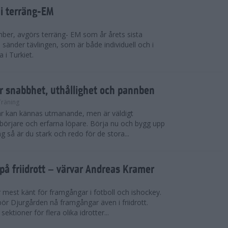
 i terräng-EM
ber, avgörs terräng- EM som år årets sista
sänder tävlingen, som är både individuell och i
 i Turkiet.
r snabbhet, uthållighet och pannben
Träning
kar kan kännas utmanande, men är väldigt
börjare och erfarna löpare. Börja nu och bygg upp
g så är du stark och redo för de stora...
på friidrott – värvar Andreas Kramer
 mest känt för framgångar i fotboll och ishockey.
ör Djurgården nå framgångar även i friidrott.
ktioner för flera olika idrotter...