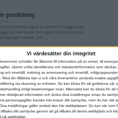
för grundträning
räning
 vintern närmar sig är det perfekt att lägga tid på
t bygga en stark kropp som lagom till nästa säsong
ng löpningen innebär. Sim...
Vi värdesätter din integritet
 York City Marathon
levenrorer och/eller får åtkomst till information på en enhet, till exempe
ifter, såsom unika identifierare och standardinformation som skickas 
 blev det nya vinnare i både herr- och damklassen i
g och innehåll, mätning av annonsering och innehåll, målgruppsunde
thonlopp TCS New York City Marathon som
skönt löparväder med solsken, cirka 12 ...
.
Med din tillåtelse kan vi och våra leverantörer använda exakta uppgif
entifiering via skanning av enheten. Du kan klicka för att godkänna vår
sbehandling enligt beskrivningen ovan. Alternativt kan du klicka för att
ll mer detaljerad information och ändra dina inställningar innan du samty
York City Marathon
ina personuppgifter kanske inte kräver ditt samtycke, men du har rätt 
Dina inställningar gäller endast den här webbplatsen. Du kan när som h
er, avgjordes världens mest kända maratonlopp
 tillbaka ditt samtycke genom att gå tillbaka till denna webbplats och k
thon, ett lopp som samlar cirka 50 000 deltagare
ned på webbsidan.