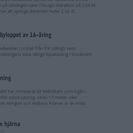
on på söndagen vann Chicago Marathon på 2.09.56
nan att springa distansen nuder 2.10. D...
byloppet av 16-åring
 Sebastian Lörstad från IFK Lidingö vann
äsongens sista viktiga löpartävling i Stockholm.
sning
det har nominerat 68 friidrottare som ingår i
inför nästa säsong, varav 17 medel- eller
eas Almgren och Andreas Kramer är de enda...
in hjärna
lsa