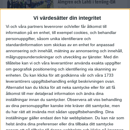
Almgren och Lahti i terräng-EM
3 dec 2024
Vi värdesätter din integritet
Vi och våra partners levenrorer och/eller får åtkomst till
information på en enhet, till exempel cookies, och behandlar
Backträning bygger snabbhet,
personuppgifter, såsom unika identifierare och
uthållighet och pannben
standardinformation som skickas av en enhet for anpassad
27 nov 2024
• Löpningen
• Träning
annonsering och innehåll, mätning av annonsering och innehåll,
målgruppsundersokningar och utveckling av tjänster.
Med din
tillåtelse kan vi och våra leverantörer använda exakta uppgifter
Djurgården satsar på friidrott –
om geografisk positionering och identifiering via skanning av
värvar Andreas Kramer
enheten. Du kan klicka för att godkänna vår och våra 1733
25 nov 2024
leverantörers uppgiftsbehandling enligt beskrivningen ovan.
Alternativt kan du klicka för att neka samtycke eller för att få
åtkomst till mer detaljerad information och ändra dina
inställningar innan du samtycker.
Observera att viss behandling
av dina personuppgifter kanske inte kräver ditt samtycke, men
Ny terrängseger för Sarah Lahti
du har rätt att invända mot sådan uppgiftsbehandling. Dina
24 nov 2024
inställningar gäller endast den här webbplatsen. Du kan när som
helst ändra dina preferenser eller dra tillbaka ditt samtycke