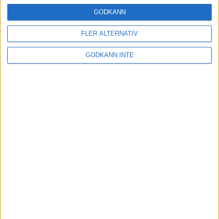
24 okt 2024
GODKÄNN
FLER ALTERNATIV
Hoppa dig till ett bättre löpsteg
GODKÄNN INTE
21 okt 2024
Lahti men inte Almgren i terräng-
SM
21 okt 2024
Makalöst världsrekord i Chicago
Marathon
13 okt 2024