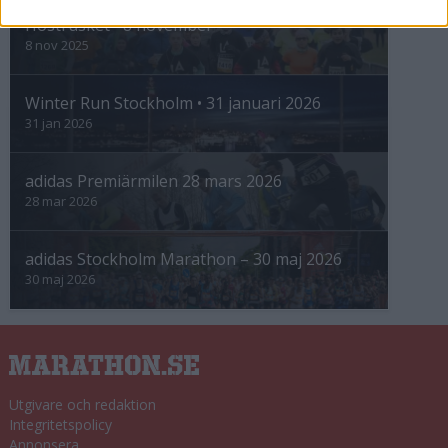
Höstrusket • 8 november
8 nov 2025
Winter Run Stockholm • 31 januari 2026
31 jan 2026
adidas Premiärmilen 28 mars 2026
28 mar 2026
adidas Stockholm Marathon – 30 maj 2026
30 maj 2026
Utgivare och redaktion
Integritetspolicy
Annonsera