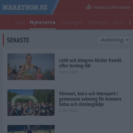
TRÄNINGSPROGRAM
Start
Nyheterna
Löpningen
Träningen
Inspirati
SENASTE
Lahti och Almgren blickar framåt
efter terräng-EM
8 dec 2024
Vårruset, Asics och Intersport i
gemensam satsning för kvinnors
hälsa och rörelseglädje
5 dec 2024