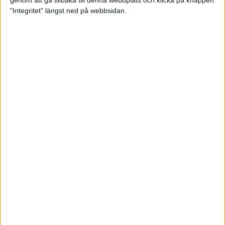
genom att gå tillbaka till denna webbplats och klicka på knappen
"Integritet" längst ned på webbsidan.
Testa scrambled oats - vinterns
bästa frukost
21 nov 2024
• Livet
• Kost
Nytt starkt lopp av Sarah Lahti
17 nov 2024
Nu är bästa tiden för grundträning
5 nov 2024
• Löpningen
• Träning
Nya vinnare i New York City
Marathon
3 nov 2024