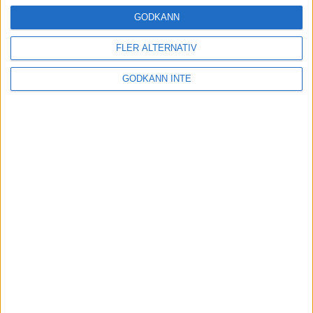
24 okt 2024
GODKÄNN
FLER ALTERNATIV
Hoppa dig till ett bättre löpsteg
GODKÄNN INTE
21 okt 2024
Lahti men inte Almgren i terräng-
SM
21 okt 2024
Makalöst världsrekord i Chicago
Marathon
13 okt 2024