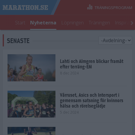
TRÄNINGSPROGRAM
Start
Nyheterna
Löpningen
Träningen
Inspirati
SENASTE
Lahti och Almgren blickar framåt
efter terräng-EM
8 dec 2024
Vårruset, Asics och Intersport i
gemensam satsning för kvinnors
hälsa och rörelseglädje
5 dec 2024