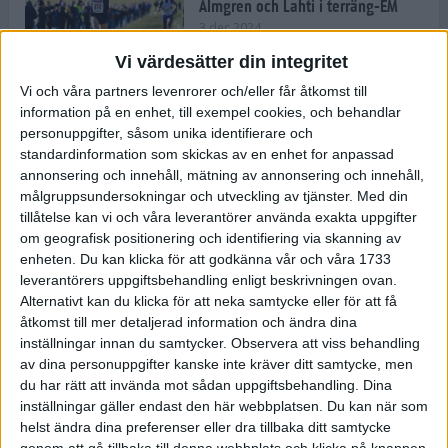
Almgren och Lahti i terräng-EM
3 dec 2024
Vi värdesätter din integritet
Vi och våra partners levenrorer och/eller får åtkomst till
information på en enhet, till exempel cookies, och behandlar
Backträning bygger snabbhet,
personuppgifter, såsom unika identifierare och
uthållighet och pannben
standardinformation som skickas av en enhet for anpassad
27 nov 2024
• Löpningen
• Träning
annonsering och innehåll, mätning av annonsering och innehåll,
målgruppsundersokningar och utveckling av tjänster.
Med din
tillåtelse kan vi och våra leverantörer använda exakta uppgifter
Djurgården satsar på friidrott –
om geografisk positionering och identifiering via skanning av
värvar Andreas Kramer
enheten. Du kan klicka för att godkänna vår och våra 1733
25 nov 2024
leverantörers uppgiftsbehandling enligt beskrivningen ovan.
Alternativt kan du klicka för att neka samtycke eller för att få
åtkomst till mer detaljerad information och ändra dina
inställningar innan du samtycker.
Observera att viss behandling
av dina personuppgifter kanske inte kräver ditt samtycke, men
Ny terrängseger för Sarah Lahti
du har rätt att invända mot sådan uppgiftsbehandling. Dina
24 nov 2024
inställningar gäller endast den här webbplatsen. Du kan när som
helst ändra dina preferenser eller dra tillbaka ditt samtycke