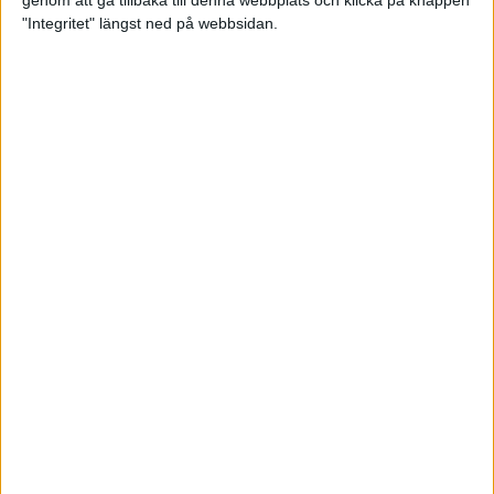
genom att gå tillbaka till denna webbplats och klicka på knappen
"Integritet" längst ned på webbsidan.
Testa scrambled oats - vinterns
bästa frukost
21 nov 2024
• Livet
• Kost
Nytt starkt lopp av Sarah Lahti
17 nov 2024
Nu är bästa tiden för grundträning
5 nov 2024
• Löpningen
• Träning
Nya vinnare i New York City
Marathon
3 nov 2024