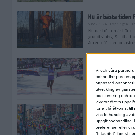
Nu är bästa tiden 
5 nov 2024
• Löpningen
• T
Nu när hösten är här och
grundträning. Se till at
är redo för den belastni
Nya vinnare i New
Vi och våra partners 
3 nov 2024
behandlar personuppg
Efter tuffa spurtstrider
anpassad annonserin
världens ledande mara
avgjordes på söndagen i 
utveckling av tjänster
positionering och id
leverantörers uppgift
för att få åtkomst ti
Historien om New 
viss behandling av d
29 okt 2024
uppgiftsbehandling. 
Söndagen den 3 novemb
preferenser eller dra
TCS New York City Mara
"Integritet" längst 