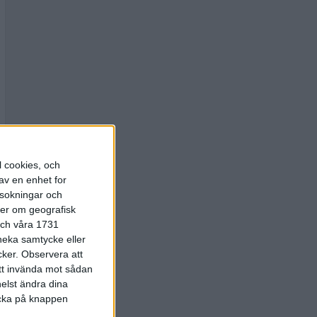
l cookies, och
av en enhet for
rsokningar och
ter om geografisk
 och våra 1731
 neka samtycke eller
cker.
Observera att
att invända mot sådan
elst ändra dina
licka på knappen