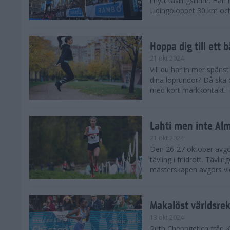
i nytt tävlingslinne. Ha
Lidingöloppet 30 km och
Hoppa dig till ett 
21 okt 2024
Vill du har in mer spänst
dina löprundor? Då ska 
med kort markkontakt. Te
Lahti men inte Al
21 okt 2024
Den 26-27 oktober avgör
tävling i friidrott. Täv
mästerskapen avgörs vid
Makalöst världsre
13 okt 2024
Ruth Chepngetich från 