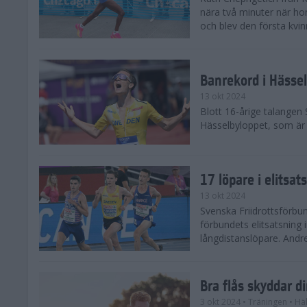
nära två minuter när h
och blev den första kvin
Banrekord i Hässel
13 okt 2024
Blott 16-årige talangen
Hässelbyloppet, som är s
17 löpare i elitsat
13 okt 2024
Svenska Friidrottsförbun
förbundets elitsatsning 
långdistanslöpare. Andr
Bra flås skyddar d
3 okt 2024
• Träningen
• Hä