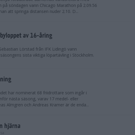
on på söndagen vann Chicago Marathon på 2.09.56
nan att springa distansen nuder 2.10. D...
byloppet av 16-åring
 Sebastian Lörstad från IFK Lidingö vann
äsongens sista viktiga löpartävling i Stockholm.
sning
det har nominerat 68 friidrottare som ingår i
inför nästa säsong, varav 17 medel- eller
eas Almgren och Andreas Kramer är de enda...
in hjärna
lsa