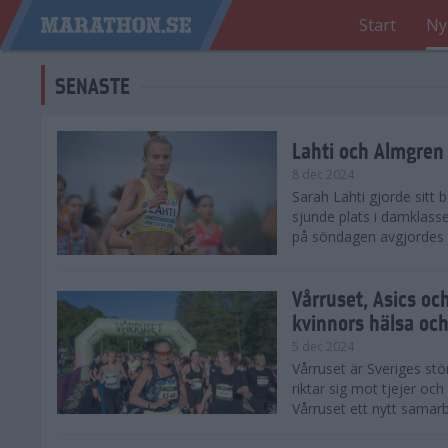
Start
Ny
SENASTE
Lahti och Almgren 
8 dec 2024
Sarah Lahti gjorde sitt
sjunde plats i damklasse
på söndagen avgjordes på
Vårruset, Asics oc
kvinnors hälsa och
5 dec 2024
Vårruset är Sveriges st
riktar sig mot tjejer oc
Vårruset ett nytt samarb