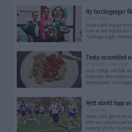
Ny terrängseger fö
24 nov 2024
Sarah Lahti tog på sönd
som är det största och 
Tävlingen ingår i Interna
Testa scrambled oa
21 nov 2024
• Livet
• Kost
Gott, nyttigt och fullt a
frukosten eller melliset 
träningspass. Och toppin
Nytt starkt lopp a
17 nov 2024
Sarah Lahti gjorde en i
efter en operation av ba
terräng-SM för tre veck