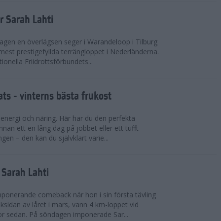
r Sarah Lahti
agen en överlägsen seger i Warandeloop i Tilburg
mest prestigefyllda terrängloppet i Nederländerna.
tionella Friidrottsförbundets...
ts - vinterns bästa frukost
v energi och näring. Här har du den perfekta
innan ett en lång dag på jobbet eller ett tufft
gen – den kan du självklart varie...
v Sarah Lahti
mponerande comeback när hon i sin första tävling
ksidan av låret i mars, vann 4 km-loppet vid
or sedan. På söndagen imponerade Sar...