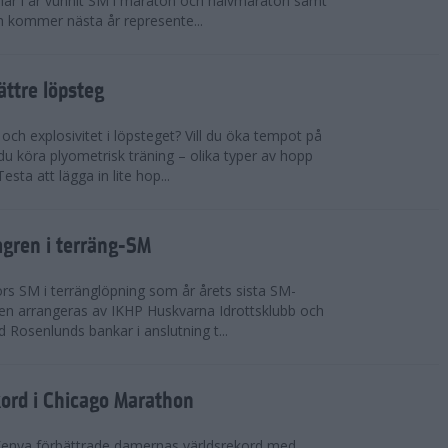
n har i år vunnit SM i maraton och halvmaraton samt
 kommer nästa år represente...
bättre löpsteg
 och explosivitet i löpsteget? Vill du öka tempot på
du köra plyometrisk träning – olika typer av hopp
sta att lägga in lite hop...
mgren i terräng-SM
s SM i terränglöpning som år årets sista SM-
lingen arrangeras av IKHP Huskvarna Idrottsklubb och
 Rosenlunds bankar i anslutning t...
kord i Chicago Marathon
Kenya förbättrade damernas världsrekord med