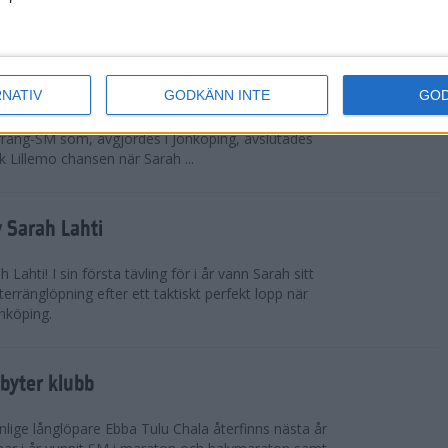
 omkring 300 från Sverige.
ör Lillemo
RNATIV
GODKÄNN INTE
GO
 Emilia Lillemo vinna ett SM-guld i seniorklassen i
erräng-SM som, avgjordes i Jönköping, avslutades
 Lillemo chansen när Sarah ...
 Sarah Lahti
ahti! I sin första tävling för i år vann Sarah sitt
erränglöpning efter ett taktiskt perfekt lopp när
nköping.
byter klubb
lige långlöpare Ebba Tulu Chala återfinns nästa år