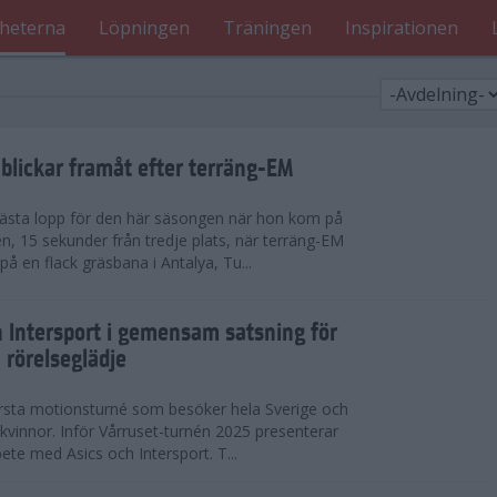
heterna
Löpningen
Träningen
Inspirationen
blickar framåt efter terräng-EM
 bästa lopp för den här säsongen när hon kom på
n, 15 sekunder från tredje plats, när terräng-EM
 en flack gräsbana i Antalya, Tu...
h Intersport i gemensam satsning för
 rörelseglädje
örsta motionsturné som besöker hela Sverige och
h kvinnor. Inför Vårruset-turnén 2025 presenterar
ete med Asics och Intersport. T...