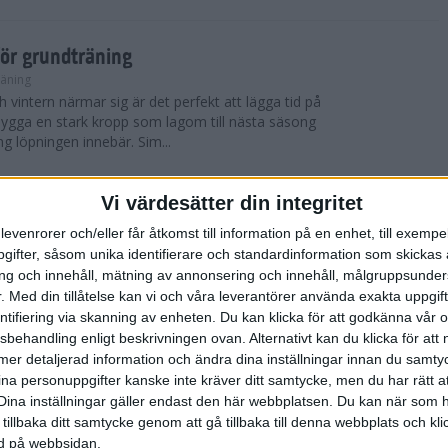
för grundträning
räning
 vintern närmar sig är det perfekt att lägga tid på
t bygga en stark kropp som lagom till nästa säsong
ng löpningen innebär. Sim...
Vi värdesätter din integritet
 York City Marathon
levenrorer och/eller får åtkomst till information på en enhet, till exempe
ifter, såsom unika identifierare och standardinformation som skickas 
 blev det nya vinnare i både herr- och damklassen i
g och innehåll, mätning av annonsering och innehåll, målgruppsunde
thonlopp TCS New York City Marathon som
skönt löparväder med solsken, cirka 12 ...
.
Med din tillåtelse kan vi och våra leverantörer använda exakta uppgif
entifiering via skanning av enheten. Du kan klicka för att godkänna vår
sbehandling enligt beskrivningen ovan. Alternativt kan du klicka för att
ll mer detaljerad information och ändra dina inställningar innan du samty
York City Marathon
ina personuppgifter kanske inte kräver ditt samtycke, men du har rätt 
Dina inställningar gäller endast den här webbplatsen. Du kan när som h
er, avgjordes världens mest kända maratonlopp
 tillbaka ditt samtycke genom att gå tillbaka till denna webbplats och k
thon, ett lopp som samlar cirka 50 000 deltagare
ned på webbsidan.