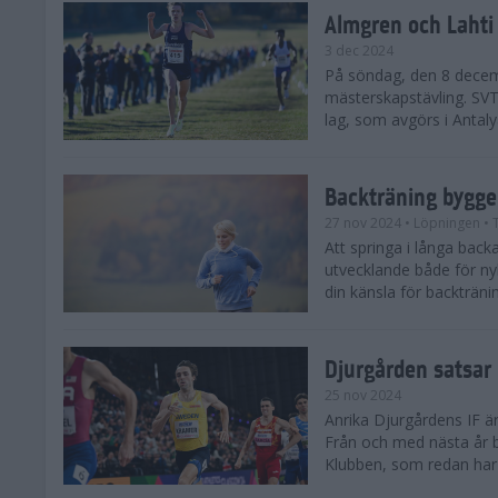
Almgren och Lahti
3 dec 2024
På söndag, den 8 decem
mästerskapstävling. SVT 
lag, som avgörs i Antalya
Backträning bygge
27 nov 2024
• Löpningen
• 
Att springa i långa bac
utvecklande både för ny
din känsla för backtränin
Djurgården satsar 
25 nov 2024
Anrika Djurgårdens IF är
Från och med nästa år b
Klubben, som redan har se