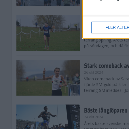
från hela världen, därav
Äntligen SM-guld f
FLER ALTE
27 okt 2024
I regnväder fick äntligen
terränglöpning. Årets t
på söndagen, och då fick
Stark comeback av
26 okt 2024
Vlken comeback av Sarah L
fjärde SM-guld på 4 km t
terräng-SM inleddes i Jö
Bäste långlöparen 
24 okt 2024
Årets bäste svenske man