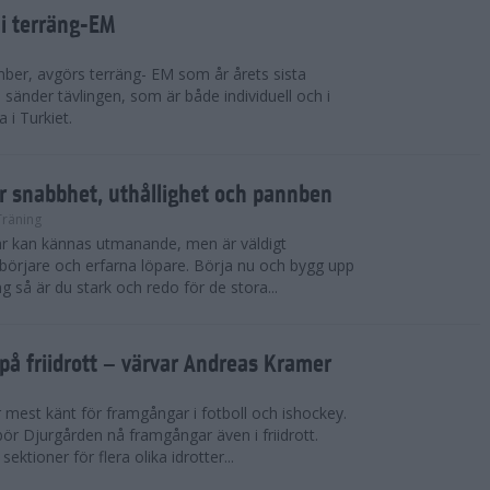
 i terräng-EM
ber, avgörs terräng- EM som år årets sista
sänder tävlingen, som är både individuell och i
 i Turkiet.
r snabbhet, uthållighet och pannben
Träning
kar kan kännas utmanande, men är väldigt
börjare och erfarna löpare. Börja nu och bygg upp
g så är du stark och redo för de stora...
på friidrott – värvar Andreas Kramer
 mest känt för framgångar i fotboll och ishockey.
ör Djurgården nå framgångar även i friidrott.
ktioner för flera olika idrotter...