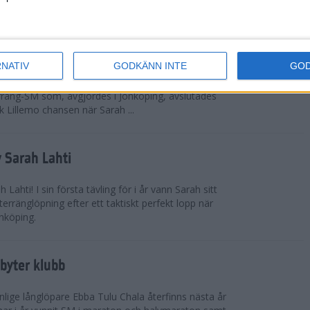
 omkring 300 från Sverige.
ör Lillemo
RNATIV
GODKÄNN INTE
GO
 Emilia Lillemo vinna ett SM-guld i seniorklassen i
erräng-SM som, avgjordes i Jönköping, avslutades
 Lillemo chansen när Sarah ...
 Sarah Lahti
ahti! I sin första tävling för i år vann Sarah sitt
erränglöpning efter ett taktiskt perfekt lopp när
nköping.
byter klubb
lige långlöpare Ebba Tulu Chala återfinns nästa år