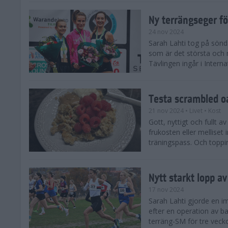
Ny terrängseger fö
24 nov 2024
Sarah Lahti tog på sönd
som är det största och 
Tävlingen ingår i Interna
Testa scrambled oa
21 nov 2024
• Livet
• Kost
Gott, nyttigt och fullt a
frukosten eller melliset 
träningspass. Och toppin
Nytt starkt lopp a
17 nov 2024
Sarah Lahti gjorde en i
efter en operation av ba
terräng-SM för tre veck