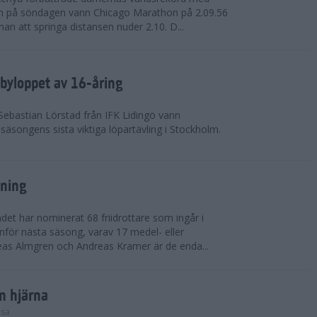
on på söndagen vann Chicago Marathon på 2.09.56
nan att springa distansen nuder 2.10. D...
byloppet av 16-åring
 Sebastian Lörstad från IFK Lidingö vann
äsongens sista viktiga löpartävling i Stockholm.
sning
det har nominerat 68 friidrottare som ingår i
inför nästa säsong, varav 17 medel- eller
eas Almgren och Andreas Kramer är de enda...
in hjärna
lsa