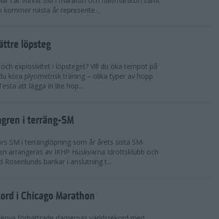
n har i år vunnit SM i maraton och halvmaraton samt
 kommer nästa år represente...
bättre löpsteg
 och explosivitet i löpsteget? Vill du öka tempot på
du köra plyometrisk träning – olika typer av hopp
sta att lägga in lite hop...
mgren i terräng-SM
s SM i terränglöpning som år årets sista SM-
lingen arrangeras av IKHP Huskvarna Idrottsklubb och
 Rosenlunds bankar i anslutning t...
kord i Chicago Marathon
Kenya förbättrade damernas världsrekord med