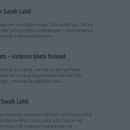
r Sarah Lahti
agen en överlägsen seger i Warandeloop i Tilburg
mest prestigefyllda terrängloppet i Nederländerna.
tionella Friidrottsförbundets...
ts - vinterns bästa frukost
v energi och näring. Här har du den perfekta
innan ett en lång dag på jobbet eller ett tufft
gen – den kan du självklart varie...
v Sarah Lahti
mponerande comeback när hon i sin första tävling
ksidan av låret i mars, vann 4 km-loppet vid
or sedan. På söndagen imponerade Sar...