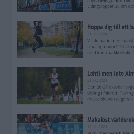
i nytt tävlingslinne. Ha
Lidingöloppet 30 km och
Hoppa dig till ett 
21 okt 2024
Vill du har in mer spänst
dina löprundor? Då ska 
med kort markkontakt. Te
Lahti men inte Al
21 okt 2024
Den 26-27 oktober avgör
tävling i friidrott. Täv
mästerskapen avgörs vid
Makalöst världsre
13 okt 2024
Ruth Chepngetich från 