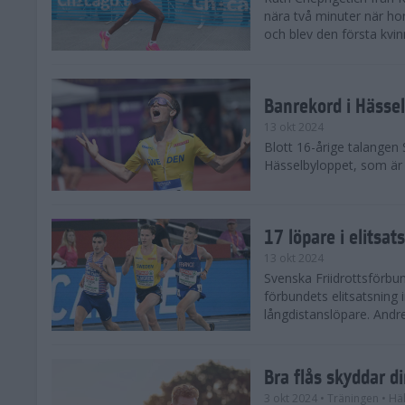
nära två minuter när h
och blev den första kvin
Banrekord i Hässel
13 okt 2024
Blott 16-årige talangen
Hässelbyloppet, som är s
17 löpare i elitsat
13 okt 2024
Svenska Friidrottsförbun
förbundets elitsatsning 
långdistanslöpare. Andr
Bra flås skyddar d
3 okt 2024
• Träningen
• Hä