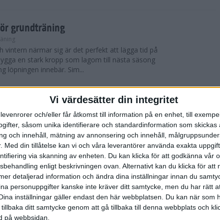
för grundträning
räning
 vintern närmar sig är det perfekt att lägga tid på
t bygga en stark kropp som lagom till nästa säsong
ng löpningen innebär. Sim...
Vi värdesätter din integritet
 York City Marathon
levenrorer och/eller får åtkomst till information på en enhet, till exempe
ifter, såsom unika identifierare och standardinformation som skickas 
 blev det nya vinnare i både herr- och damklassen i
g och innehåll, mätning av annonsering och innehåll, målgruppsunde
thonlopp TCS New York City Marathon som
skönt löparväder med solsken, cirka 12 ...
.
Med din tillåtelse kan vi och våra leverantörer använda exakta uppgif
entifiering via skanning av enheten. Du kan klicka för att godkänna vår
sbehandling enligt beskrivningen ovan. Alternativt kan du klicka för att
ll mer detaljerad information och ändra dina inställningar innan du samty
York City Marathon
ina personuppgifter kanske inte kräver ditt samtycke, men du har rätt 
Dina inställningar gäller endast den här webbplatsen. Du kan när som h
er, avgjordes världens mest kända maratonlopp
 tillbaka ditt samtycke genom att gå tillbaka till denna webbplats och k
thon, ett lopp som samlar cirka 50 000 deltagare
ned på webbsidan.