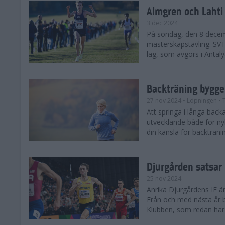
Almgren och Lahti
3 dec 2024
På söndag, den 8 decem
mästerskapstävling. SVT 
lag, som avgörs i Antalya
Backträning bygge
27 nov 2024
• Löpningen
• 
Att springa i långa bac
utvecklande både för ny
din känsla för backtränin
Djurgården satsar 
25 nov 2024
Anrika Djurgårdens IF är
Från och med nästa år b
Klubben, som redan har se