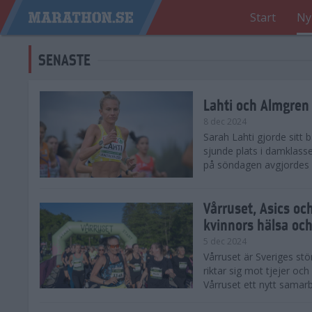
Start
Ny
SENASTE
Lahti och Almgren 
8 dec 2024
Sarah Lahti gjorde sitt
sjunde plats i damklasse
på söndagen avgjordes på
Vårruset, Asics oc
kvinnors hälsa och
5 dec 2024
Vårruset är Sveriges st
riktar sig mot tjejer oc
Vårruset ett nytt samarb