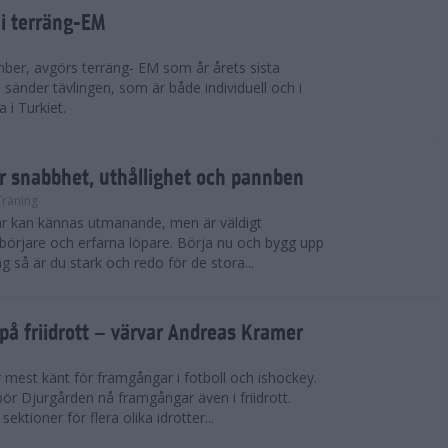
 i terräng-EM
ber, avgörs terräng- EM som år årets sista
sänder tävlingen, som är både individuell och i
 i Turkiet.
r snabbhet, uthållighet och pannben
Träning
kar kan kännas utmanande, men är väldigt
börjare och erfarna löpare. Börja nu och bygg upp
g så är du stark och redo för de stora...
på friidrott – värvar Andreas Kramer
 mest känt för framgångar i fotboll och ishockey.
ör Djurgården nå framgångar även i friidrott.
ktioner för flera olika idrotter...