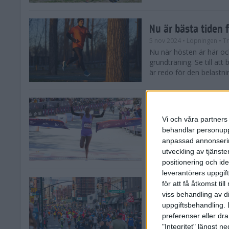
Nu är bästa tiden 
5 nov 2024
• Löpningen
• T
Nu när hösten är här och
grundträning. Se till at
är redo för den belastni
Nya vinnare i New
Vi och våra partners 
3 nov 2024
behandlar personuppg
Efter tuffa spurtstrider
anpassad annonserin
världens ledande mara
avgjordes på söndagen i 
utveckling av tjänster
positionering och id
leverantörers uppgift
för att få åtkomst ti
Historien om New 
viss behandling av d
29 okt 2024
uppgiftsbehandling. 
Söndagen den 3 novemb
preferenser eller dra
TCS New York City Mara
"Integritet" längst 