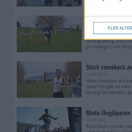
från hela världen, därav
Äntligen SM-guld f
FLER ALTE
27 okt 2024
I regnväder fick äntligen
terränglöpning. Årets t
på söndagen, och då fick
Stark comeback av
26 okt 2024
Vlken comeback av Sarah L
fjärde SM-guld på 4 km t
terräng-SM inleddes i Jö
Bäste långlöparen 
24 okt 2024
Årets bäste svenske man