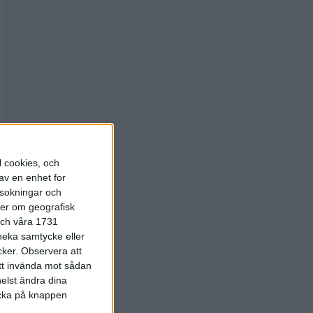
l cookies, och
av en enhet for
rsokningar och
ter om geografisk
 och våra 1731
 neka samtycke eller
cker.
Observera att
att invända mot sådan
elst ändra dina
licka på knappen