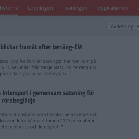
heterna
Löpningen
Träningen
Inspirationen
blickar framåt efter terräng-EM
 bästa lopp för den här säsongen när hon kom på
n, 15 sekunder från tredje plats, när terräng-EM
 en flack gräsbana i Antalya, Tu...
h Intersport i gemensam satsning för
 rörelseglädje
örsta motionsturné som besöker hela Sverige och
h kvinnor. Inför Vårruset-turnén 2025 presenterar
ete med Asics och Intersport. T...