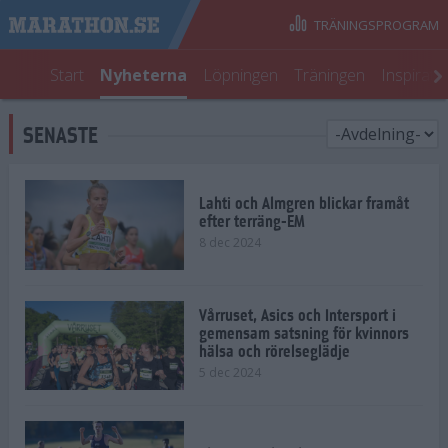
TRÄNINGSPROGRAM
Start
Nyheterna
Löpningen
Träningen
Inspirati
SENASTE
Lahti och Almgren blickar framåt
efter terräng-EM
8 dec 2024
Vårruset, Asics och Intersport i
gemensam satsning för kvinnors
hälsa och rörelseglädje
5 dec 2024