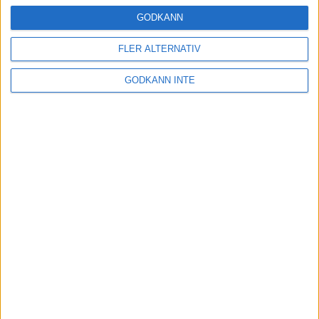
24 okt 2024
GODKÄNN
FLER ALTERNATIV
Hoppa dig till ett bättre löpsteg
GODKÄNN INTE
21 okt 2024
Lahti men inte Almgren i terräng-
SM
21 okt 2024
Makalöst världsrekord i Chicago
Marathon
13 okt 2024