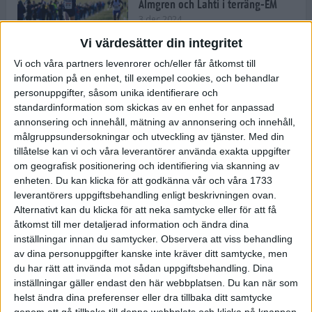
Almgren och Lahti i terräng-EM
3 dec 2024
Vi värdesätter din integritet
Vi och våra partners levenrorer och/eller får åtkomst till
information på en enhet, till exempel cookies, och behandlar
Backträning bygger snabbhet,
personuppgifter, såsom unika identifierare och
uthållighet och pannben
standardinformation som skickas av en enhet for anpassad
27 nov 2024
• Löpningen
• Träning
annonsering och innehåll, mätning av annonsering och innehåll,
målgruppsundersokningar och utveckling av tjänster.
Med din
tillåtelse kan vi och våra leverantörer använda exakta uppgifter
Djurgården satsar på friidrott –
om geografisk positionering och identifiering via skanning av
värvar Andreas Kramer
enheten. Du kan klicka för att godkänna vår och våra 1733
25 nov 2024
leverantörers uppgiftsbehandling enligt beskrivningen ovan.
Alternativt kan du klicka för att neka samtycke eller för att få
åtkomst till mer detaljerad information och ändra dina
inställningar innan du samtycker.
Observera att viss behandling
av dina personuppgifter kanske inte kräver ditt samtycke, men
Ny terrängseger för Sarah Lahti
du har rätt att invända mot sådan uppgiftsbehandling. Dina
24 nov 2024
inställningar gäller endast den här webbplatsen. Du kan när som
helst ändra dina preferenser eller dra tillbaka ditt samtycke