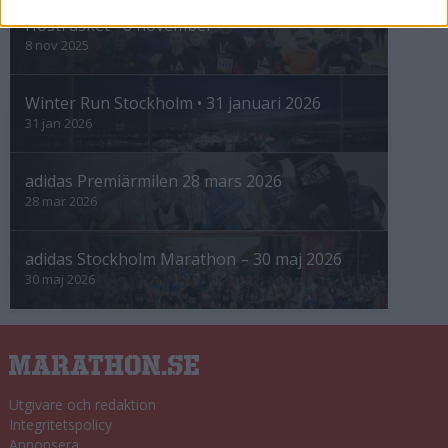
Höstrusket • 8 november
8 nov 2025
Winter Run Stockholm • 31 januari 2026
31 jan 2026
adidas Premiärmilen 28 mars 2026
28 mar 2026
adidas Stockholm Marathon – 30 maj 2026
30 maj 2026
Utgivare och redaktion
Integritetspolicy
Annonsera