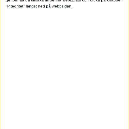
genom att gå tillbaka till denna webbplats och klicka på knappen
"Integritet" längst ned på webbsidan.
Testa scrambled oats - vinterns
bästa frukost
21 nov 2024
• Livet
• Kost
Nytt starkt lopp av Sarah Lahti
17 nov 2024
Nu är bästa tiden för grundträning
5 nov 2024
• Löpningen
• Träning
Nya vinnare i New York City
Marathon
3 nov 2024