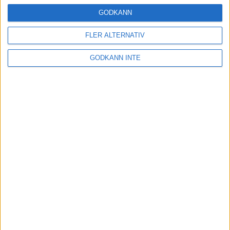
24 okt 2024
GODKÄNN
FLER ALTERNATIV
Hoppa dig till ett bättre löpsteg
GODKÄNN INTE
21 okt 2024
Lahti men inte Almgren i terräng-
SM
21 okt 2024
Makalöst världsrekord i Chicago
Marathon
13 okt 2024