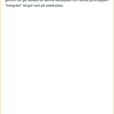
genom att gå tillbaka till denna webbplats och klicka på knappen
"Integritet" längst ned på webbsidan.
Testa scrambled oats - vinterns
bästa frukost
21 nov 2024
• Livet
• Kost
Nytt starkt lopp av Sarah Lahti
17 nov 2024
Nu är bästa tiden för grundträning
5 nov 2024
• Löpningen
• Träning
Nya vinnare i New York City
Marathon
3 nov 2024