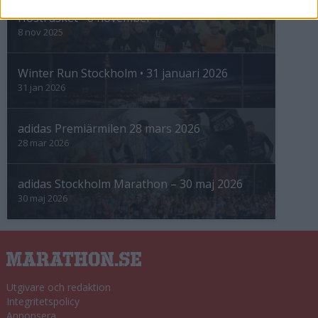
Höstrusket • 8 november
8 nov 2025
Winter Run Stockholm • 31 januari 2026
31 jan 2026
adidas Premiärmilen 28 mars 2026
28 mar 2026
adidas Stockholm Marathon – 30 maj 2026
30 maj 2026
Utgivare och redaktion
Integritetspolicy
Annonsera