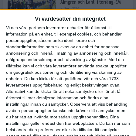
Almgren och Lahti i terräng-EM
3 dec 2024
Vi värdesätter din integritet
Vi och våra partners levenrorer och/eller får åtkomst till
information på en enhet, till exempel cookies, och behandlar
Backträning bygger snabbhet,
personuppgifter, såsom unika identifierare och
uthållighet och pannben
standardinformation som skickas av en enhet for anpassad
27 nov 2024
• Löpningen
• Träning
annonsering och innehåll, mätning av annonsering och innehåll,
målgruppsundersokningar och utveckling av tjänster.
Med din
tillåtelse kan vi och våra leverantörer använda exakta uppgifter
Djurgården satsar på friidrott –
om geografisk positionering och identifiering via skanning av
värvar Andreas Kramer
enheten. Du kan klicka för att godkänna vår och våra 1733
25 nov 2024
leverantörers uppgiftsbehandling enligt beskrivningen ovan.
Alternativt kan du klicka för att neka samtycke eller för att få
åtkomst till mer detaljerad information och ändra dina
inställningar innan du samtycker.
Observera att viss behandling
av dina personuppgifter kanske inte kräver ditt samtycke, men
Ny terrängseger för Sarah Lahti
du har rätt att invända mot sådan uppgiftsbehandling. Dina
24 nov 2024
inställningar gäller endast den här webbplatsen. Du kan när som
helst ändra dina preferenser eller dra tillbaka ditt samtycke