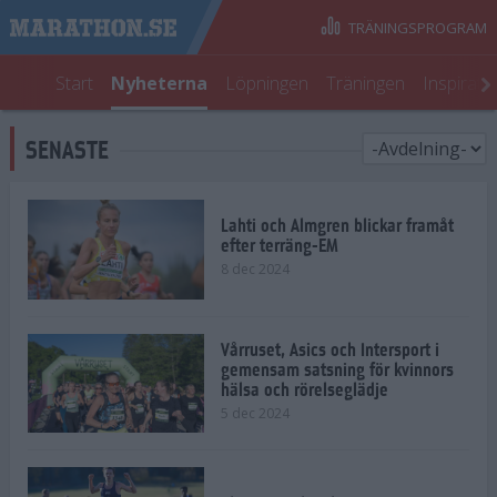
TRÄNINGSPROGRAM
Start
Nyheterna
Löpningen
Träningen
Inspirati
SENASTE
Lahti och Almgren blickar framåt
efter terräng-EM
8 dec 2024
Vårruset, Asics och Intersport i
gemensam satsning för kvinnors
hälsa och rörelseglädje
5 dec 2024