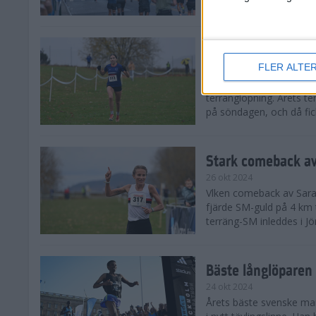
från hela världen, därav
Äntligen SM-guld f
FLER ALTE
27 okt 2024
I regnväder fick äntligen
terränglöpning. Årets t
på söndagen, och då fick
Stark comeback av
26 okt 2024
Vlken comeback av Sarah L
fjärde SM-guld på 4 km t
terräng-SM inleddes i Jö
Bäste långlöparen 
24 okt 2024
Årets bäste svenske man