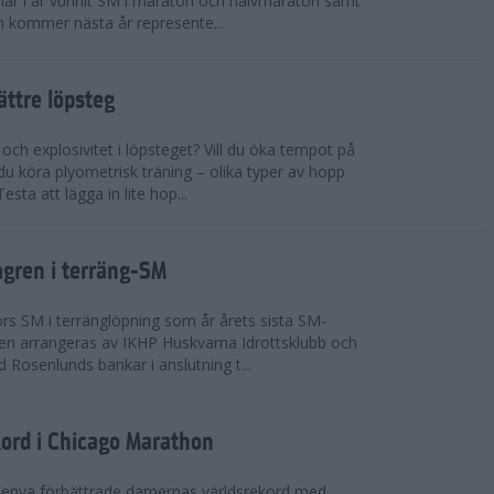
n har i år vunnit SM i maraton och halvmaraton samt
 kommer nästa år represente...
bättre löpsteg
 och explosivitet i löpsteget? Vill du öka tempot på
du köra plyometrisk träning – olika typer av hopp
sta att lägga in lite hop...
mgren i terräng-SM
s SM i terränglöpning som år årets sista SM-
lingen arrangeras av IKHP Huskvarna Idrottsklubb och
 Rosenlunds bankar i anslutning t...
kord i Chicago Marathon
Kenya förbättrade damernas världsrekord med