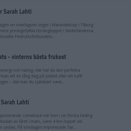
r Sarah Lahti
agen en överlägsen seger i Warandeloop i Tilburg
mest prestigefyllda terrängloppet i Nederländerna.
tionella Friidrottsförbundets...
ts - vinterns bästa frukost
v energi och näring. Här har du den perfekta
innan ett en lång dag på jobbet eller ett tufft
gen – den kan du självklart varie...
v Sarah Lahti
mponerande comeback när hon i sin första tävling
ksidan av låret i mars, vann 4 km-loppet vid
or sedan. På söndagen imponerade Sar...