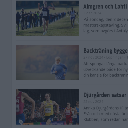
Almgren och Lahti
3 dec 2024
På söndag, den 8 decem
mästerskapstävling. SVT 
lag, som avgörs i Antalya
Backträning bygge
27 nov 2024
• Löpningen
• 
Att springa i långa bac
utvecklande både för ny
din känsla för backtränin
Djurgården satsar 
25 nov 2024
Anrika Djurgårdens IF är
Från och med nästa år b
Klubben, som redan har se