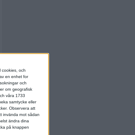
l cookies, och
av en enhet for
rsokningar och
ter om geografisk
 och våra 1733
 neka samtycke eller
cker.
Observera att
att invända mot sådan
elst ändra dina
licka på knappen