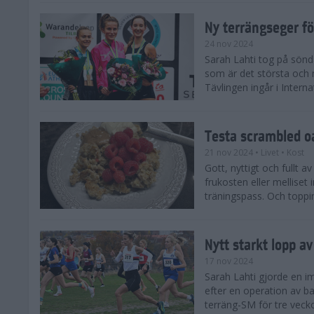
Ny terrängseger fö
24 nov 2024
Sarah Lahti tog på sönd
som är det största och 
Tävlingen ingår i Interna
Testa scrambled oa
21 nov 2024
• Livet
• Kost
Gott, nyttigt och fullt a
frukosten eller melliset 
träningspass. Och toppin
Nytt starkt lopp a
17 nov 2024
Sarah Lahti gjorde en i
efter en operation av ba
terräng-SM för tre veck