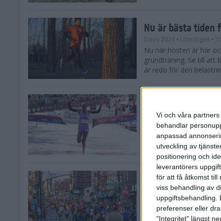
Nu är bästa tiden 
5 nov 2024
• Löpningen
• T
Nu när hösten är här och
grundträning. Se till at
är redo för den belastni
Nya vinnare i New
Vi och våra partners 
3 nov 2024
behandlar personuppg
Efter tuffa spurtstrider
anpassad annonserin
världens ledande mara
avgjordes på söndagen i 
utveckling av tjänster
positionering och id
leverantörers uppgift
för att få åtkomst ti
Historien om New 
viss behandling av d
29 okt 2024
uppgiftsbehandling. 
Söndagen den 3 novemb
preferenser eller dra
TCS New York City Mara
"Integritet" längst 