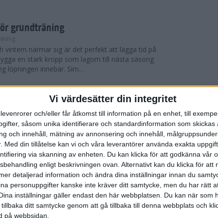
för grundträning
räning
 vintern närmar sig är det perfekt att lägga tid på
t bygga en stark kropp som lagom till nästa säsong
ng löpningen innebär. Sim...
Vi värdesätter din integritet
 York City Marathon
levenrorer och/eller får åtkomst till information på en enhet, till exempe
ifter, såsom unika identifierare och standardinformation som skickas 
 blev det nya vinnare i både herr- och damklassen i
g och innehåll, mätning av annonsering och innehåll, målgruppsunde
thonlopp TCS New York City Marathon som
skönt löparväder med solsken, cirka 12 ...
.
Med din tillåtelse kan vi och våra leverantörer använda exakta uppgif
entifiering via skanning av enheten. Du kan klicka för att godkänna vår
sbehandling enligt beskrivningen ovan. Alternativt kan du klicka för att
ll mer detaljerad information och ändra dina inställningar innan du samty
York City Marathon
ina personuppgifter kanske inte kräver ditt samtycke, men du har rätt 
Dina inställningar gäller endast den här webbplatsen. Du kan när som h
er, avgjordes världens mest kända maratonlopp
 tillbaka ditt samtycke genom att gå tillbaka till denna webbplats och k
thon, ett lopp som samlar cirka 50 000 deltagare
ned på webbsidan.