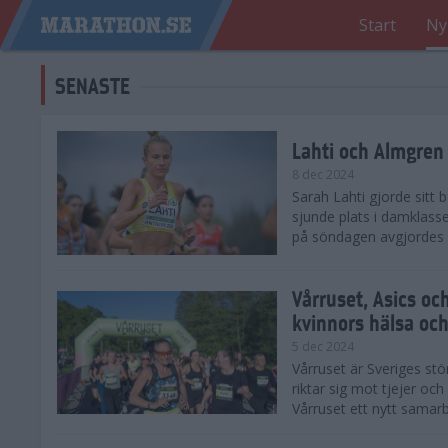
Start
Ny
SENASTE
Lahti och Almgren 
8 dec 2024
Sarah Lahti gjorde sitt
sjunde plats i damklasse
på söndagen avgjordes på
Vårruset, Asics oc
kvinnors hälsa och
5 dec 2024
Vårruset är Sveriges st
riktar sig mot tjejer oc
Vårruset ett nytt samarb