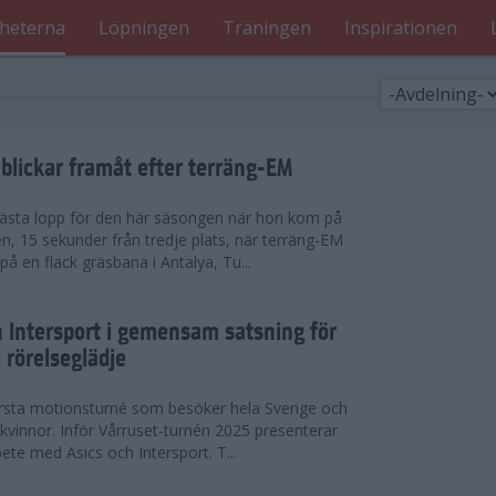
heterna
Löpningen
Träningen
Inspirationen
blickar framåt efter terräng-EM
 bästa lopp för den här säsongen när hon kom på
n, 15 sekunder från tredje plats, när terräng-EM
 en flack gräsbana i Antalya, Tu...
h Intersport i gemensam satsning för
 rörelseglädje
örsta motionsturné som besöker hela Sverige och
h kvinnor. Inför Vårruset-turnén 2025 presenterar
ete med Asics och Intersport. T...