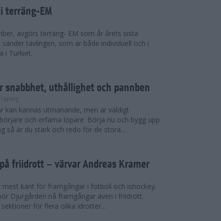
 i terräng-EM
ber, avgörs terräng- EM som år årets sista
sänder tävlingen, som är både individuell och i
 i Turkiet.
r snabbhet, uthållighet och pannben
Träning
kar kan kännas utmanande, men är väldigt
börjare och erfarna löpare. Börja nu och bygg upp
g så är du stark och redo för de stora...
på friidrott – värvar Andreas Kramer
 mest känt för framgångar i fotboll och ishockey.
ör Djurgården nå framgångar även i friidrott.
ktioner för flera olika idrotter...