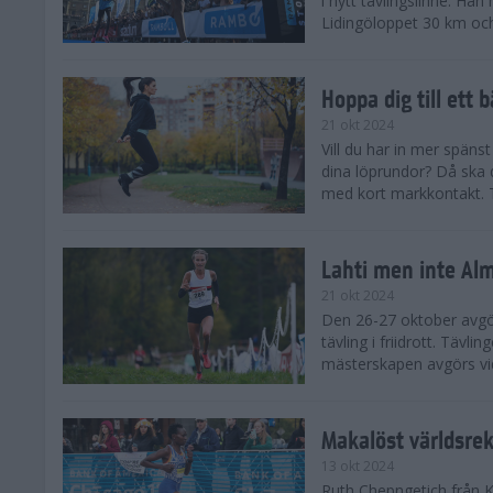
i nytt tävlingslinne. Ha
Lidingöloppet 30 km och
Hoppa dig till ett 
21 okt 2024
Vill du har in mer spänst
dina löprundor? Då ska 
med kort markkontakt. Te
Lahti men inte Al
21 okt 2024
Den 26-27 oktober avgör
tävling i friidrott. Täv
mästerskapen avgörs vid
Makalöst världsre
13 okt 2024
Ruth Chepngetich från 