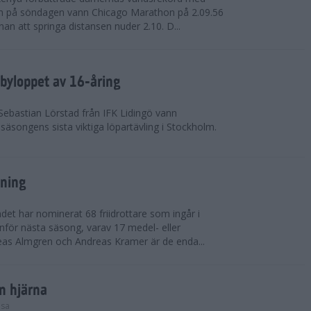
on på söndagen vann Chicago Marathon på 2.09.56
nan att springa distansen nuder 2.10. D...
byloppet av 16-åring
 Sebastian Lörstad från IFK Lidingö vann
äsongens sista viktiga löpartävling i Stockholm.
sning
det har nominerat 68 friidrottare som ingår i
inför nästa säsong, varav 17 medel- eller
eas Almgren och Andreas Kramer är de enda...
in hjärna
lsa