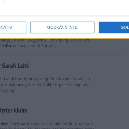
 omkring 300 från Sverige.
ör Lillemo
RNATIV
GODKÄNN INTE
GO
 Emilia Lillemo vinna ett SM-guld i seniorklassen i
erräng-SM som, avgjordes i Jönköping, avslutades
 Lillemo chansen när Sarah ...
 Sarah Lahti
ahti! I sin första tävling för i år vann Sarah sitt
erränglöpning efter ett taktiskt perfekt lopp när
nköping.
byter klubb
lige långlöpare Ebba Tulu Chala återfinns nästa år