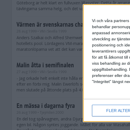
Göteborg är helt klart en fullvuxen lillasyster. Detta år arran
tävlingarna samma helg, och det var över 4 000 kvinn...
Vi och våra partners 
Värmen är svenskarnas chans
behandlar personuppg
28 aug 1999
• VM i Sevilla 1999
anpassad annonserin
Anders Szalkai och Alfred Shemweta svalkade sig dagen in
utveckling av tjänster
hotellets pool. Lördagens VM-mara kommer att bli het, men
positionering och id
maratonlöparna vet att det kan vara deras chans.
leverantörers uppgift
för att få åtkomst ti
viss behandling av d
Malin åtta i semifinalen
uppgiftsbehandling. 
27 aug 1999
• VM i Sevilla 1999
preferenser eller dra
- Jag orkade helt enkelt inte hålla emot. Sedan kom de andr
"Integritet" längst 
efter en förbi mig. Malin Ewerlöfs semifinal på 1500 meter b
men slutade på åttonde plats på 4.07,67.
En mässa i dagarna fyra
FLER ALTE
26 aug 1999
• Tjejmilen 2000
En del tog spårvagnen, andra Djurgårdsfärjan. Några tog bus
egen bil. Någon syntes joggande. Målet för alla var Wasahal