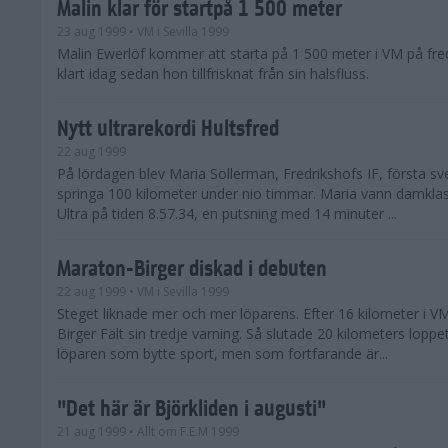
Malin klar för startpå 1 500 meter
23 aug 1999
• VM i Sevilla 1999
Malin Ewerlöf kommer att starta på 1 500 meter i VM på fre
klart idag sedan hon tillfrisknat från sin halsfluss.
Nytt ultrarekordi Hultsfred
22 aug 1999
På lördagen blev Maria Sollerman, Fredrikshofs IF, första sve
springa 100 kilometer under nio timmar. Maria vann damklas
Ultra på tiden 8.57.34, en putsning med 14 minuter ...
Maraton-Birger diskad i debuten
22 aug 1999
• VM i Sevilla 1999
Steget liknade mer och mer löparens. Efter 16 kilometer i V
Birger Fält sin tredje varning. Så slutade 20 kilometers loppet
löparen som bytte sport, men som fortfarande är...
"Det här är Björkliden i augusti"
21 aug 1999
• Allt om F.E.M 1999