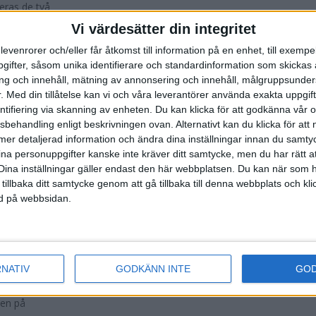
geras de två
Vi värdesätter din integritet
levenrorer och/eller får åtkomst till information på en enhet, till exempe
ifter, såsom unika identifierare och standardinformation som skickas 
g och innehåll, mätning av annonsering och innehåll, målgruppsunde
nan VM-maran vid
.
Med din tillåtelse kan vi och våra leverantörer använda exakta uppgif
 de två svenska
entifiering via skanning av enheten. Du kan klicka för att godkänna vår
sbehandling enligt beskrivningen ovan. Alternativt kan du klicka för att
ll mer detaljerad information och ändra dina inställningar innan du samty
ina personuppgifter kanske inte kräver ditt samtycke, men du har rätt 
Dina inställningar gäller endast den här webbplatsen. Du kan när som h
 tillbaka ditt samtycke genom att gå tillbaka till denna webbplats och k
a löparna en
ned på webbsidan.
örjade så bra,
RNATIV
GODKÄNN INTE
GO
sen och eller
len på