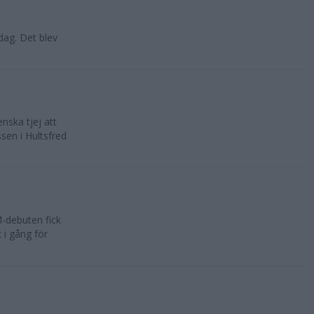
dag. Det blev
nska tjej att
sen i Hultsfred
M-debuten fick
 i gång för