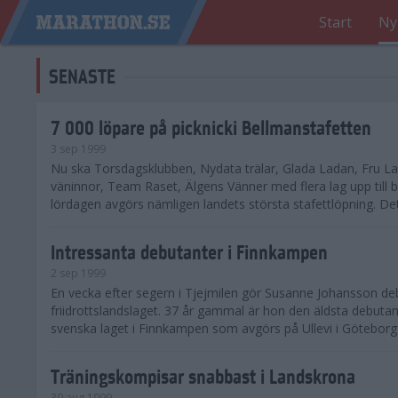
Start
Ny
SENASTE
7 000 löpare på picknicki Bellmanstafetten
3 sep 1999
Nu ska Torsdagsklubben, Nydata trälar, Glada Ladan, Fru 
väninnor, Team Raset, Älgens Vänner med flera lag upp till b
lördagen avgörs nämligen landets största stafettlöpning. Det 
Intressanta debutanter i Finnkampen
2 sep 1999
En vecka efter segern i Tjejmilen gör Susanne Johansson deb
friidrottslandslaget. 37 år gammal är hon den äldsta debutan
svenska laget i Finnkampen som avgörs på Ullevi i Göteborg 
Träningskompisar snabbast i Landskrona
30 aug 1999