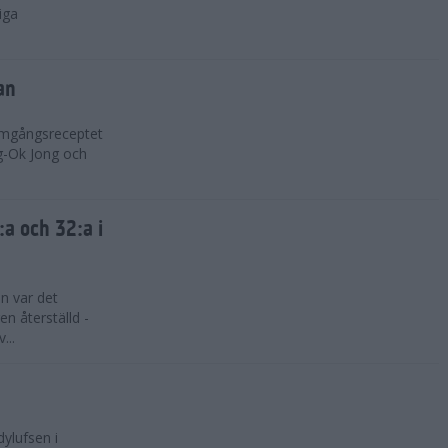
iga
an
ramgångsreceptet
g-Ok Jong och
a och 32:a i
n var det
n återställd -
...
dylufsen i