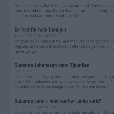
Det var väl som vilket träningspass som helst. Dan Agnarss
Nieminen sida vid sida. Det var bara det att det i söndags 
Landskrona Marathon och veteran-SM.
En fest för hela familjen
29 aug 1999
• Tjejmilen 2000
Omgiven av sin man och tre barn med vita ballonger stod Bo
Uppsala på Gärdet och pustade ut efter att ha genomfört Tj
fjärde gången.
Susanne Johansson vann Tjejmilen
29 aug 1999
Linda Ström var på väg mot den största sensationen i Tjejmi
hon ledde söndagens tävling i drygt nio kilometer. Den 21-år
hässelbylöperskan har knappt tävlat i år, och hon tillhörde...
Susanne vann - men var har Linda varit?
29 aug 1999
• Tjejmilen 2000
Linda Ström var på väg mot den största sensationen i Tjejmi