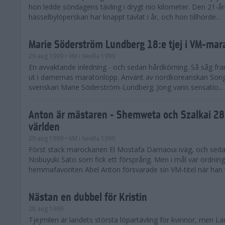
hon ledde söndagens tävling i drygt nio kilometer. Den 21-år
hässelbylöperskan har knappt tävlat i år, och hon tillhörde...
Marie Söderström Lundberg 18:e tjej i VM-mar
29 aug 1999
• VM i Sevilla 1999
En avvaktande inledning - och sedan hårdkörning. Så såg f
ut i damernas maratonlopp. Använt av nordkoreanskan Son
svenskan Marie Söderström-Lundberg. Jong vann sensatio...
Anton är mästaren - Shemweta och Szalkai 28:
världen
29 aug 1999
• VM i Sevilla 1999
Först stack marockanen El Mostafa Damaoui iväg, och seda
Nobuyuki Sato som fick ett försprång. Men i mål var ordninge
hemmafavoriten Abel Anton försvarade sin VM-titel när han v
Nästan en dubbel för Kristin
28 aug 1999
Tjejmilen är landets största löpartävling för kvinnor, men La