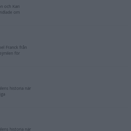
on och Kari
handlade om
el Franck från
ejmilen för
lens historia när
iga
lens historia när