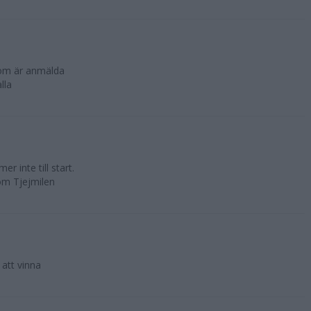
som är anmälda
lla
 inte till start.
som Tjejmilen
att vinna