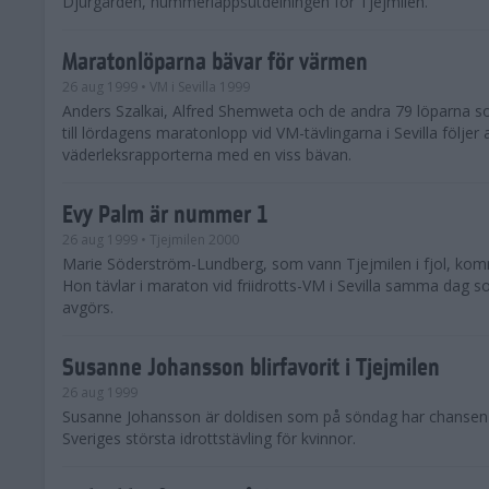
Djurgården, nummerlappsutdelningen för Tjejmilen.
Maratonlöparna bävar för värmen
26 aug 1999
• VM i Sevilla 1999
Anders Szalkai, Alfred Shemweta och de andra 79 löparna 
till lördagens maratonlopp vid VM-tävlingarna i Sevilla följer a
väderleksrapporterna med en viss bävan.
Evy Palm är nummer 1
26 aug 1999
• Tjejmilen 2000
Marie Söderström-Lundberg, som vann Tjejmilen i fjol, kommer
Hon tävlar i maraton vid friidrotts-VM i Sevilla samma dag 
avgörs.
Susanne Johansson blirfavorit i Tjejmilen
26 aug 1999
Susanne Johansson är doldisen som på söndag har chansen 
Sveriges största idrottstävling för kvinnor.