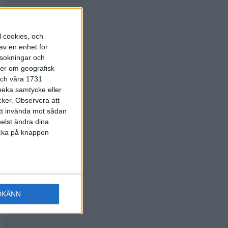
l cookies, och
av en enhet for
rsokningar och
ter om geografisk
 och våra 1731
 neka samtycke eller
cker.
Observera att
att invända mot sådan
elst ändra dina
licka på knappen
DKÄNN