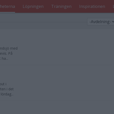
heterna
Löpningen
Träningen
Inspirationen
Landsjö med
evis. På
ha...
ut i
ten i det
lördag...