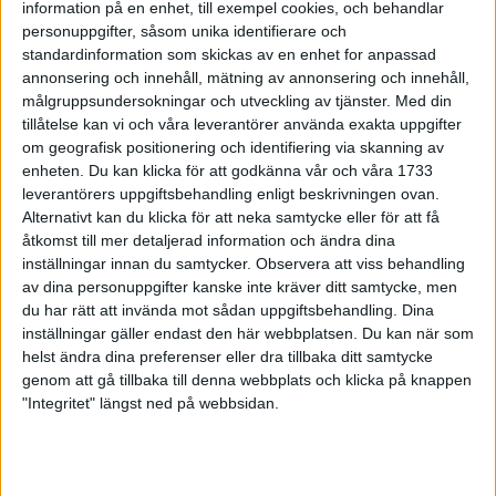
20 aug 1999
• VM i Sevilla 1999
information på en enhet, till exempel cookies, och behandlar
personuppgifter, såsom unika identifierare och
standardinformation som skickas av en enhet for anpassad
Efter F.E.M. 30 är det lätt att sälja
annonsering och innehåll, mätning av annonsering och innehåll,
mössor
målgruppsundersokningar och utveckling av tjänster.
Med din
20 aug 1999
• Allt om F.E.M 1999
tillåtelse kan vi och våra leverantörer använda exakta uppgifter
om geografisk positionering och identifiering via skanning av
VM invigs, men Marie går ner i
enheten. Du kan klicka för att godkänna vår och våra 1733
källaren
leverantörers uppgiftsbehandling enligt beskrivningen ovan.
20 aug 1999
• VM i Sevilla 1999
Alternativt kan du klicka för att neka samtycke eller för att få
åtkomst till mer detaljerad information och ändra dina
F.E.M. 50-segrare med en kuslig
inställningar innan du samtycker.
Observera att viss behandling
känsla
av dina personuppgifter kanske inte kräver ditt samtycke, men
19 aug 1999
• Allt om F.E.M 1999
du har rätt att invända mot sådan uppgiftsbehandling. Dina
inställningar gäller endast den här webbplatsen. Du kan när som
helst ändra dina preferenser eller dra tillbaka ditt samtycke
Förkylning stopparMalins VM-
genom att gå tillbaka till denna webbplats och klicka på knappen
deltagande
"Integritet" längst ned på webbsidan.
19 aug 1999
• VM i Sevilla 1999
Som att ladda i ett kylskåp
19 aug 1999
• Allt om F.E.M 1999