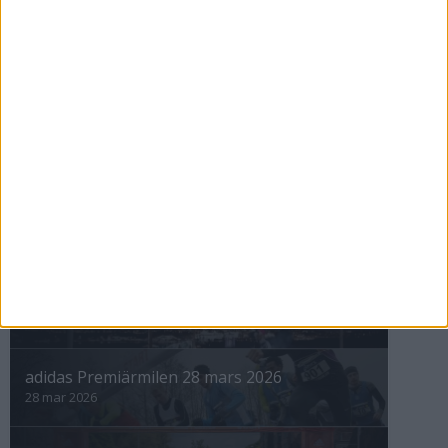
Äventyrsloppet i Åbrobland de
tuffaste i Sverige
8 aug 1999
nästa ›
INTRESSANTA LOPP
Höstrusket • 8 november
8 nov 2025
Winter Run Stockholm • 31 januari 2026
31 jan 2026
adidas Premiärmilen 28 mars 2026
28 mar 2026