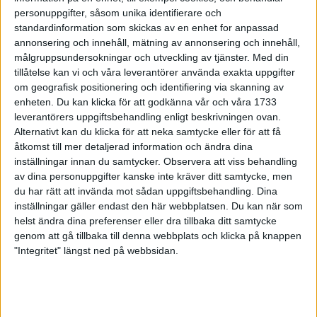
Initiativtagaren berättarom hur
personuppgifter, såsom unika identifierare och
maran kom till
standardinformation som skickas av en enhet for anpassad
5 aug 1999
annonsering och innehåll, mätning av annonsering och innehåll,
målgruppsundersokningar och utveckling av tjänster.
Med din
tillåtelse kan vi och våra leverantörer använda exakta uppgifter
Marathon-ledare belönade på
om geografisk positionering och identifiering via skanning av
födelsedagen
enheten. Du kan klicka för att godkänna vår och våra 1733
5 aug 1999
leverantörers uppgiftsbehandling enligt beskrivningen ovan.
Alternativt kan du klicka för att neka samtycke eller för att få
Wikner snabbast i Vindelälvsmaran
åtkomst till mer detaljerad information och ändra dina
1 aug 1999
inställningar innan du samtycker.
Observera att viss behandling
av dina personuppgifter kanske inte kräver ditt samtycke, men
du har rätt att invända mot sådan uppgiftsbehandling. Dina
Musse tappade medaljenpå sista
inställningar gäller endast den här webbplatsen. Du kan när som
varvet
helst ändra dina preferenser eller dra tillbaka ditt samtycke
29 jul 1999
genom att gå tillbaka till denna webbplats och klicka på knappen
"Integritet" längst ned på webbsidan.
Flemingsberg ohotadenerför
Vindelälven
28 jul 1999