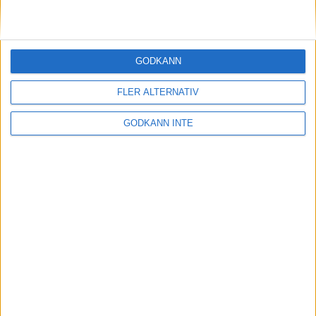
Nordligaste maran en tuff historia
5 jul 1999
GODKÄNN
Fina TV-siffror frånStockholm
Marathon
FLER ALTERNATIV
17 jun 1999
GODKÄNN INTE
Marie Söderströmklar för VM
14 jun 1999
Viktigt äta rätt dagen efter
13 jun 1999
• Stockholm Marathon 1999
Minimaran rena rama julafton
13 jun 1999
• Stockholm Marathon 1999
Hård kamp för sistaplatsen
12 jun 1999
• Stockholm Marathon 1999