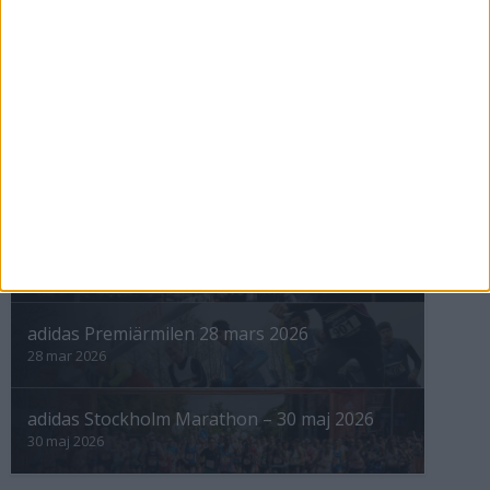
nästa ›
INTRESSANTA LOPP
Höstrusket • 8 november
8 nov 2025
Winter Run Stockholm • 31 januari 2026
31 jan 2026
adidas Premiärmilen 28 mars 2026
28 mar 2026
adidas Stockholm Marathon – 30 maj 2026
30 maj 2026