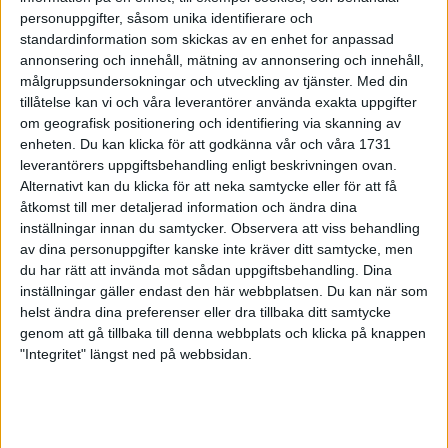
Initiativtagaren berättarom hur
personuppgifter, såsom unika identifierare och
maran kom till
standardinformation som skickas av en enhet for anpassad
5 aug 1999
annonsering och innehåll, mätning av annonsering och innehåll,
målgruppsundersokningar och utveckling av tjänster.
Med din
tillåtelse kan vi och våra leverantörer använda exakta uppgifter
Marathon-ledare belönade på
om geografisk positionering och identifiering via skanning av
födelsedagen
enheten. Du kan klicka för att godkänna vår och våra 1731
5 aug 1999
leverantörers uppgiftsbehandling enligt beskrivningen ovan.
Alternativt kan du klicka för att neka samtycke eller för att få
Wikner snabbast i Vindelälvsmaran
åtkomst till mer detaljerad information och ändra dina
1 aug 1999
inställningar innan du samtycker.
Observera att viss behandling
av dina personuppgifter kanske inte kräver ditt samtycke, men
du har rätt att invända mot sådan uppgiftsbehandling. Dina
Musse tappade medaljenpå sista
inställningar gäller endast den här webbplatsen. Du kan när som
varvet
helst ändra dina preferenser eller dra tillbaka ditt samtycke
29 jul 1999
genom att gå tillbaka till denna webbplats och klicka på knappen
"Integritet" längst ned på webbsidan.
Flemingsberg ohotadenerför
Vindelälven
28 jul 1999