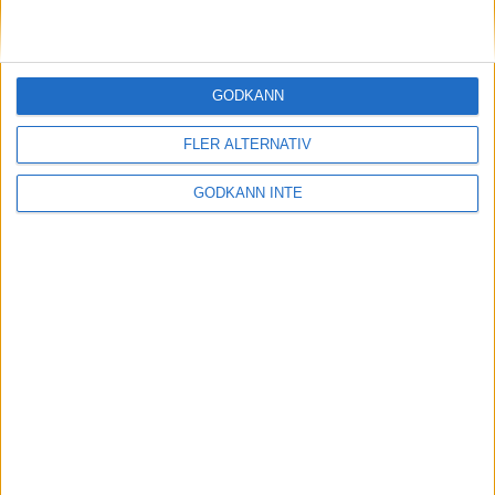
Nordligaste maran en tuff historia
5 jul 1999
GODKÄNN
Fina TV-siffror frånStockholm
Marathon
FLER ALTERNATIV
17 jun 1999
GODKÄNN INTE
Marie Söderströmklar för VM
14 jun 1999
Viktigt äta rätt dagen efter
13 jun 1999
• Stockholm Marathon 1999
Minimaran rena rama julafton
13 jun 1999
• Stockholm Marathon 1999
Hård kamp för sistaplatsen
12 jun 1999
• Stockholm Marathon 1999