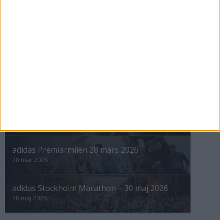
nästa ›
INTRESSANTA LOPP
Höstrusket • 8 november
8 nov 2025
Winter Run Stockholm • 31 januari 2026
31 jan 2026
adidas Premiärmilen 28 mars 2026
28 mar 2026
adidas Stockholm Marathon – 30 maj 2026
30 maj 2026