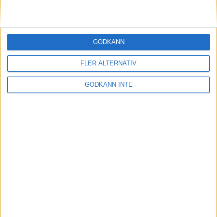
Nordligaste maran en tuff historia
5 jul 1999
GODKÄNN
Fina TV-siffror frånStockholm
Marathon
FLER ALTERNATIV
17 jun 1999
GODKÄNN INTE
Marie Söderströmklar för VM
14 jun 1999
Viktigt äta rätt dagen efter
13 jun 1999
• Stockholm Marathon 1999
Minimaran rena rama julafton
13 jun 1999
• Stockholm Marathon 1999
Hård kamp för sistaplatsen
12 jun 1999
• Stockholm Marathon 1999