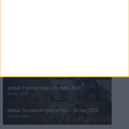
nästa ›
INTRESSANTA LOPP
Höstrusket • 8 november
8 nov 2025
Winter Run Stockholm • 31 januari 2026
31 jan 2026
adidas Premiärmilen 28 mars 2026
28 mar 2026
adidas Stockholm Marathon – 30 maj 2026
30 maj 2026