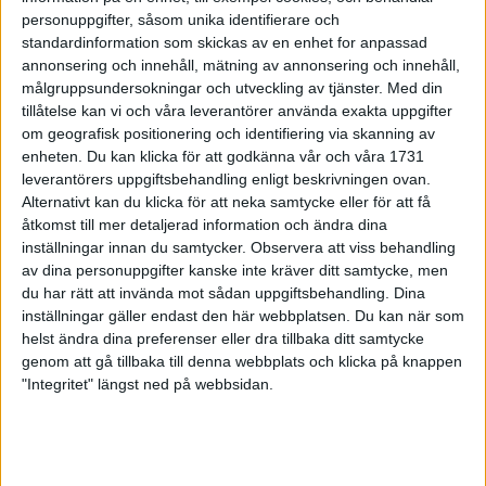
Initiativtagaren berättarom hur
personuppgifter, såsom unika identifierare och
maran kom till
standardinformation som skickas av en enhet for anpassad
5 aug 1999
annonsering och innehåll, mätning av annonsering och innehåll,
målgruppsundersokningar och utveckling av tjänster.
Med din
tillåtelse kan vi och våra leverantörer använda exakta uppgifter
Marathon-ledare belönade på
om geografisk positionering och identifiering via skanning av
födelsedagen
enheten. Du kan klicka för att godkänna vår och våra 1731
5 aug 1999
leverantörers uppgiftsbehandling enligt beskrivningen ovan.
Alternativt kan du klicka för att neka samtycke eller för att få
Wikner snabbast i Vindelälvsmaran
åtkomst till mer detaljerad information och ändra dina
1 aug 1999
inställningar innan du samtycker.
Observera att viss behandling
av dina personuppgifter kanske inte kräver ditt samtycke, men
du har rätt att invända mot sådan uppgiftsbehandling. Dina
Musse tappade medaljenpå sista
inställningar gäller endast den här webbplatsen. Du kan när som
varvet
helst ändra dina preferenser eller dra tillbaka ditt samtycke
29 jul 1999
genom att gå tillbaka till denna webbplats och klicka på knappen
"Integritet" längst ned på webbsidan.
Flemingsberg ohotadenerför
Vindelälven
28 jul 1999