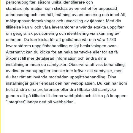
personuppgifter, såsom unika identifierare och
standardinformation som skickas av en enhet for anpassad
Gympalärarna utmanar kenyanerna
annonsering och innehåll, mätning av annonsering och innehåll,
11 jun 1999
• Stockholm Marathon 1999
målgruppsundersokningar och utveckling av tjänster.
Med din
tillåtelse kan vi och våra leverantörer använda exakta uppgifter
Full rulle inspirerar barnbarnen
om geografisk positionering och identifiering via skanning av
11 jun 1999
• Stockholm Marathon 1999
enheten. Du kan klicka för att godkänna vår och våra 1733
leverantörers uppgiftsbehandling enligt beskrivningen ovan.
Alternativt kan du klicka för att neka samtycke eller för att få
Lårskada stoppar Ståhl
åtkomst till mer detaljerad information och ändra dina
10 jun 1999
• Stockholm Marathon 1999
inställningar innan du samtycker.
Observera att viss behandling
av dina personuppgifter kanske inte kräver ditt samtycke, men
Visst har Alfred förjänat tröjan
du har rätt att invända mot sådan uppgiftsbehandling. Dina
inställningar gäller endast den här webbplatsen. Du kan när som
10 jun 1999
• Stockholm Marathon 1999
helst ändra dina preferenser eller dra tillbaka ditt samtycke
genom att gå tillbaka till denna webbplats och klicka på knappen
Så håller banan måttet
"Integritet" längst ned på webbsidan.
8 jun 1999
• Stockholm Marathon 1999
Svensk friidrott i Super League
6 jun 1999