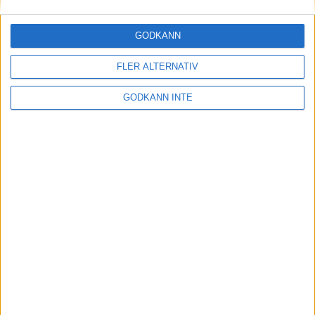
Skandalen i Strängnäs
29 maj 1999
GODKÄNN
Nu kommer kvinnornai Stockholm
FLER ALTERNATIV
Marathon
28 maj 1999
• Stockholm Marathon 1999
GODKÄNN INTE
Pirater eller rebeller på Gotland?
28 maj 1999
Sverige och Shemwetavann Nordic
Challenge
21 maj 1999
Varvets resultat fungerar igen
19 maj 1999
nästa ›