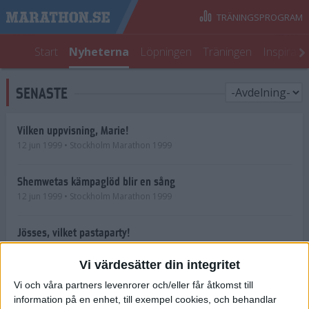
TRÄNINGSPROGRAM
Start
Nyheterna
Löpningen
Träningen
Inspirati
SENASTE
Vilken uppvisning, Marie!
12 jun 1999
• Stockholm Marathon 1999
Shemwetas kämpaglöd blir en sång
12 jun 1999
• Stockholm Marathon 1999
Jösses, vilket pastaparty!
11 jun 1999
• Stockholm Marathon 1999
Vi värdesätter din integritet
Mer än en nummerlapp att hämta
Vi och våra partners levenrorer och/eller får åtkomst till
11 jun 1999
• Stockholm Marathon 1999
information på en enhet, till exempel cookies, och behandlar