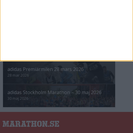
INTRESSANTA LOPP
Höstrusket • 8 november
8 nov 2025
Winter Run Stockholm • 31 januari 2026
31 jan 2026
adidas Premiärmilen 28 mars 2026
28 mar 2026
adidas Stockholm Marathon – 30 maj 2026
30 maj 2026