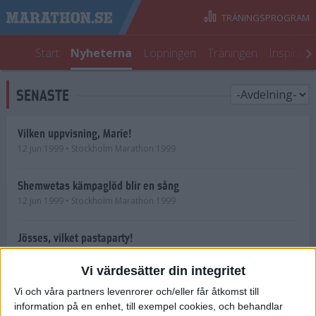
TRÄNINGSPROGRAM
Start
Nyheterna
Löpningen
Träningen
Inspirati
SENASTE
Vilken uppvisning, Marie!
12 jun 1999
• Stockholm Marathon 1999
Shemwetas kämpaglöd blir en sång
12 jun 1999
• Stockholm Marathon 1999
Jösses, vilket pastaparty!
11 jun 1999
• Stockholm Marathon 1999
Vi värdesätter din integritet
Mer än en nummerlapp att hämta
Vi och våra partners levenrorer och/eller får åtkomst till
11 jun 1999
• Stockholm Marathon 1999
information på en enhet, till exempel cookies, och behandlar