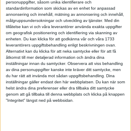
personuppgifter, såsom unika identifierare och
standardinformation som skickas av en enhet for anpassad
Gympalärarna utmanar kenyanerna
annonsering och innehåll, mätning av annonsering och innehåll,
11 jun 1999
• Stockholm Marathon 1999
målgruppsundersokningar och utveckling av tjänster.
Med din
tillåtelse kan vi och våra leverantörer använda exakta uppgifter
Full rulle inspirerar barnbarnen
om geografisk positionering och identifiering via skanning av
11 jun 1999
• Stockholm Marathon 1999
enheten. Du kan klicka för att godkänna vår och våra 1733
leverantörers uppgiftsbehandling enligt beskrivningen ovan.
Alternativt kan du klicka för att neka samtycke eller för att få
Lårskada stoppar Ståhl
åtkomst till mer detaljerad information och ändra dina
10 jun 1999
• Stockholm Marathon 1999
inställningar innan du samtycker.
Observera att viss behandling
av dina personuppgifter kanske inte kräver ditt samtycke, men
Visst har Alfred förjänat tröjan
du har rätt att invända mot sådan uppgiftsbehandling. Dina
inställningar gäller endast den här webbplatsen. Du kan när som
10 jun 1999
• Stockholm Marathon 1999
helst ändra dina preferenser eller dra tillbaka ditt samtycke
genom att gå tillbaka till denna webbplats och klicka på knappen
Så håller banan måttet
"Integritet" längst ned på webbsidan.
8 jun 1999
• Stockholm Marathon 1999
Svensk friidrott i Super League
6 jun 1999