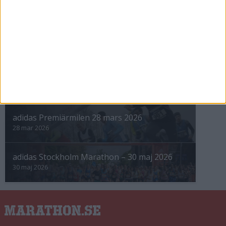
INTRESSANTA LOPP
Höstrusket • 8 november
8 nov 2025
Winter Run Stockholm • 31 januari 2026
31 jan 2026
adidas Premiärmilen 28 mars 2026
28 mar 2026
adidas Stockholm Marathon – 30 maj 2026
30 maj 2026