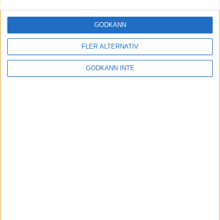
Skandalen i Strängnäs
29 maj 1999
GODKÄNN
Nu kommer kvinnornai Stockholm
FLER ALTERNATIV
Marathon
28 maj 1999
• Stockholm Marathon 1999
GODKÄNN INTE
Pirater eller rebeller på Gotland?
28 maj 1999
Sverige och Shemwetavann Nordic
Challenge
21 maj 1999
Varvets resultat fungerar igen
19 maj 1999
nästa ›