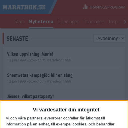
TRÄNINGSPROGRAM
Start
Nyheterna
Löpningen
Träningen
Inspirati
SENASTE
Vilken uppvisning, Marie!
12 jun 1999
• Stockholm Marathon 1999
Shemwetas kämpaglöd blir en sång
12 jun 1999
• Stockholm Marathon 1999
Jösses, vilket pastaparty!
11 jun 1999
• Stockholm Marathon 1999
Vi värdesätter din integritet
Mer än en nummerlapp att hämta
Vi och våra partners levenrorer och/eller får åtkomst till
11 jun 1999
• Stockholm Marathon 1999
information på en enhet, till exempel cookies, och behandlar