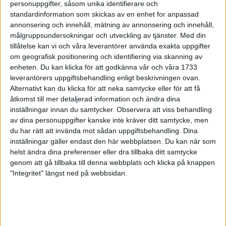
personuppgifter, såsom unika identifierare och
standardinformation som skickas av en enhet for anpassad
Gympalärarna utmanar kenyanerna
annonsering och innehåll, mätning av annonsering och innehåll,
11 jun 1999
• Stockholm Marathon 1999
målgruppsundersokningar och utveckling av tjänster.
Med din
tillåtelse kan vi och våra leverantörer använda exakta uppgifter
Full rulle inspirerar barnbarnen
om geografisk positionering och identifiering via skanning av
11 jun 1999
• Stockholm Marathon 1999
enheten. Du kan klicka för att godkänna vår och våra 1733
leverantörers uppgiftsbehandling enligt beskrivningen ovan.
Alternativt kan du klicka för att neka samtycke eller för att få
Lårskada stoppar Ståhl
åtkomst till mer detaljerad information och ändra dina
10 jun 1999
• Stockholm Marathon 1999
inställningar innan du samtycker.
Observera att viss behandling
av dina personuppgifter kanske inte kräver ditt samtycke, men
Visst har Alfred förjänat tröjan
du har rätt att invända mot sådan uppgiftsbehandling. Dina
inställningar gäller endast den här webbplatsen. Du kan när som
10 jun 1999
• Stockholm Marathon 1999
helst ändra dina preferenser eller dra tillbaka ditt samtycke
genom att gå tillbaka till denna webbplats och klicka på knappen
Så håller banan måttet
"Integritet" längst ned på webbsidan.
8 jun 1999
• Stockholm Marathon 1999
Svensk friidrott i Super League
6 jun 1999