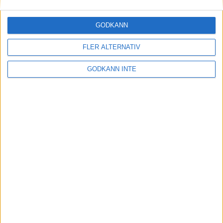
Skandalen i Strängnäs
29 maj 1999
GODKÄNN
Nu kommer kvinnornai Stockholm
FLER ALTERNATIV
Marathon
28 maj 1999
• Stockholm Marathon 1999
GODKÄNN INTE
Pirater eller rebeller på Gotland?
28 maj 1999
Sverige och Shemwetavann Nordic
Challenge
21 maj 1999
Varvets resultat fungerar igen
19 maj 1999
nästa ›