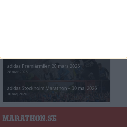
INTRESSANTA LOPP
Höstrusket • 8 november
8 nov 2025
Winter Run Stockholm • 31 januari 2026
31 jan 2026
adidas Premiärmilen 28 mars 2026
28 mar 2026
adidas Stockholm Marathon – 30 maj 2026
30 maj 2026