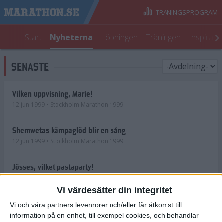
TRÄNINGSPROGRAM
Start
Nyheterna
Löpningen
Träningen
Inspirati
SENASTE
Vilken uppvisning, Marie!
12 jun 1999
• Stockholm Marathon 1999
Shemwetas kämpaglöd blir en sång
12 jun 1999
• Stockholm Marathon 1999
Jösses, vilket pastaparty!
11 jun 1999
• Stockholm Marathon 1999
Vi värdesätter din integritet
Mer än en nummerlapp att hämta
Vi och våra partners levenrorer och/eller får åtkomst till
11 jun 1999
• Stockholm Marathon 1999
information på en enhet, till exempel cookies, och behandlar