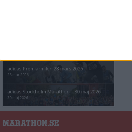
INTRESSANTA LOPP
Höstrusket • 8 november
8 nov 2025
Winter Run Stockholm • 31 januari 2026
31 jan 2026
adidas Premiärmilen 28 mars 2026
28 mar 2026
adidas Stockholm Marathon – 30 maj 2026
30 maj 2026