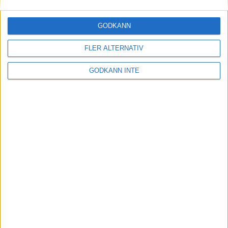
Skandalen i Strängnäs
29 maj 1999
GODKÄNN
Nu kommer kvinnornai Stockholm
FLER ALTERNATIV
Marathon
28 maj 1999
• Stockholm Marathon 1999
GODKÄNN INTE
Pirater eller rebeller på Gotland?
28 maj 1999
Sverige och Shemwetavann Nordic
Challenge
21 maj 1999
Varvets resultat fungerar igen
19 maj 1999
nästa ›