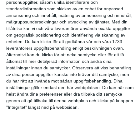
personuppgifter, såsom unika identifierare och
standardinformation som skickas av en enhet for anpassad
Gympalärarna utmanar kenyanerna
annonsering och innehåll, mätning av annonsering och innehåll,
11 jun 1999
• Stockholm Marathon 1999
målgruppsundersokningar och utveckling av tjänster.
Med din
tillåtelse kan vi och våra leverantörer använda exakta uppgifter
Full rulle inspirerar barnbarnen
om geografisk positionering och identifiering via skanning av
11 jun 1999
• Stockholm Marathon 1999
enheten. Du kan klicka för att godkänna vår och våra 1733
leverantörers uppgiftsbehandling enligt beskrivningen ovan.
Alternativt kan du klicka för att neka samtycke eller för att få
Lårskada stoppar Ståhl
åtkomst till mer detaljerad information och ändra dina
10 jun 1999
• Stockholm Marathon 1999
inställningar innan du samtycker.
Observera att viss behandling
av dina personuppgifter kanske inte kräver ditt samtycke, men
Visst har Alfred förjänat tröjan
du har rätt att invända mot sådan uppgiftsbehandling. Dina
inställningar gäller endast den här webbplatsen. Du kan när som
10 jun 1999
• Stockholm Marathon 1999
helst ändra dina preferenser eller dra tillbaka ditt samtycke
genom att gå tillbaka till denna webbplats och klicka på knappen
Så håller banan måttet
"Integritet" längst ned på webbsidan.
8 jun 1999
• Stockholm Marathon 1999
Svensk friidrott i Super League
6 jun 1999