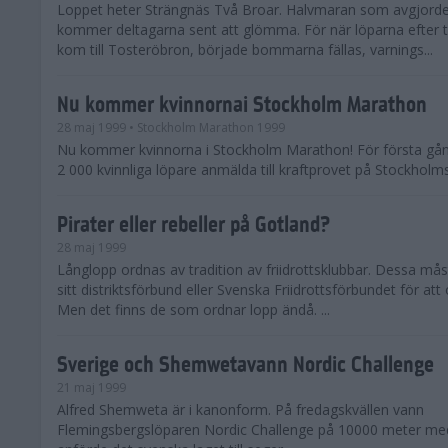
Loppet heter Strängnäs Två Broar. Halvmaran som avgjorde
kommer deltagarna sent att glömma. För när löparna efter t
kom till Tosteröbron, började bommarna fällas, varnings...
Nu kommer kvinnornai Stockholm Marathon
28 maj 1999
• Stockholm Marathon 1999
Nu kommer kvinnorna i Stockholm Marathon! För första gån
2 000 kvinnliga löpare anmälda till kraftprovet på Stockholm
Pirater eller rebeller på Gotland?
28 maj 1999
Långlopp ordnas av tradition av friidrottsklubbar. Dessa måst
sitt distriktsförbund eller Svenska Friidrottsförbundet för att
Men det finns de som ordnar lopp ändå. ...
Sverige och Shemwetavann Nordic Challenge
21 maj 1999
Alfred Shemweta är i kanonform. På fredagskvällen vann
Flemingsbergslöparen Nordic Challenge på 10000 meter me