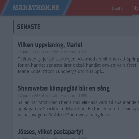
Start
Ny
SENASTE
Vilken uppvisning, Marie!
12 jun 1999
• Stockholm Marathon 1999
Tvåtusen tjejer på startlinjen. Alla med ambitionen att spri
för en har det senaste året också handlat om att vara först.
Marie Söderström Lundbergs dröm i uppf...
Shemwetas kämpaglöd blir en sång
12 jun 1999
• Stockholm Marathon 1999
Sällan har tätstriden i herrarnas elitklass varit så spännande
upplagan av Stockholm Marathon. En thriller som fick sin up
Valhallavägen när Alfred Shemweta hängde av...
Jösses, vilket pastaparty!
11 jun 1999
• Stockholm Marathon 1999