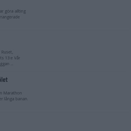
r göra allting
arrangerade
 Ruset,
ts 13:e Vår
gan ...
let
olm Marathon
er långa banan.