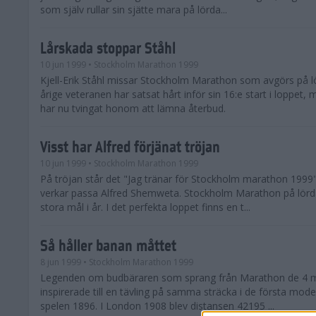
som själv rullar sin sjätte mara på lörda...
Lårskada stoppar Ståhl
10 jun 1999
• Stockholm Marathon 1999
Kjell-Erik Ståhl missar Stockholm Marathon som avgörs på l
årige veteranen har satsat hårt inför sin 16:e start i loppet,
har nu tvingat honom att lämna återbud.
Visst har Alfred förjänat tröjan
10 jun 1999
• Stockholm Marathon 1999
På tröjan står det "Jag tränar för Stockholm marathon 1999
verkar passa Alfred Shemweta. Stockholm Marathon på lörda
stora mål i år. I det perfekta loppet finns en t...
Så håller banan måttet
8 jun 1999
• Stockholm Marathon 1999
Legenden om budbäraren som sprang från Marathon de 4 mile
inspirerade till en tävling på samma sträcka i de första mod
spelen 1896. I London 1908 blev distansen 42195 ...