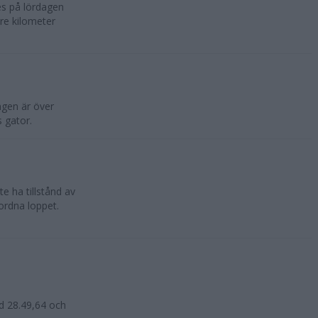
s på lördagen
re kilometer
gen är över
s gator.
e ha tillstånd av
 ordna loppet.
d 28.49,64 och