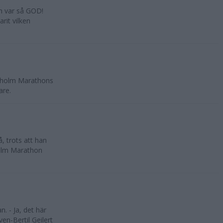
n var så GOD!
rit vilken
.
ckholm Marathons
are.
 trots att han
holm Marathon
. - Ja, det här
en-Bertil Geilert