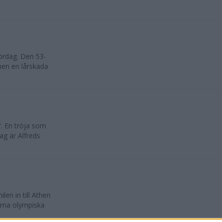
ördag. Den 53-
 men en lårskada
". En tröja som
g är Alfreds
n in till Athen
erna olympiska