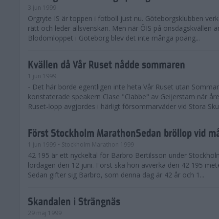
3 jun 1999
Örgryte IS är toppen i fotboll just nu. Göteborgsklubben verka
rätt och leder allsvenskan. Men när ÖIS på onsdagskvällen 
Blodomloppet i Göteborg blev det inte många poäng...
Kvällen då Vår Ruset nådde sommaren
1 jun 1999
- Det här borde egentligen inte heta Vår Ruset utan Sommar
konstaterade speakern Clase "Clabbe" av Geijerstam när åre
Ruset-lopp avgjordes i härligt försommarväder vid Stora Skug
Först Stockholm MarathonSedan bröllop vid må
1 jun 1999
• Stockholm Marathon 1999
42 195 är ett nyckeltal för Barbro Bertilsson under Stockh
lördagen den 12 juni. Först ska hon avverka den 42 195 met
Sedan gifter sig Barbro, som denna dag är 42 år och 1...
Skandalen i Strängnäs
29 maj 1999