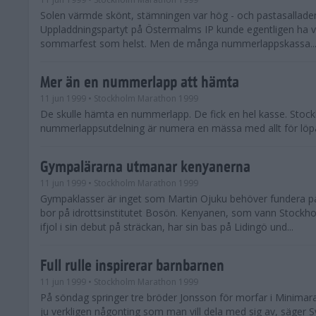
Solen värmde skönt, stämningen var hög - och pastasallade
Uppladdningspartyt på Östermalms IP kunde egentligen ha va
sommarfest som helst. Men de många nummerlappskassa..
Mer än en nummerlapp att hämta
11 jun 1999
• Stockholm Marathon 1999
De skulle hämta en nummerlapp. De fick en hel kasse. Sto
nummerlappsutdelning är numera en mässa med allt för löp
Gympalärarna utmanar kenyanerna
11 jun 1999
• Stockholm Marathon 1999
Gympaklasser är inget som Martin Ojuku behöver fundera på,
bor på idrottsinstitutet Bosön. Kenyanen, som vann Stock
ifjol i sin debut på sträckan, har sin bas på Lidingö und...
Full rulle inspirerar barnbarnen
11 jun 1999
• Stockholm Marathon 1999
På söndag springer tre bröder Jonsson för morfar i Minimaran
ju verkligen någonting som man vill dela med sig av, säger Sv