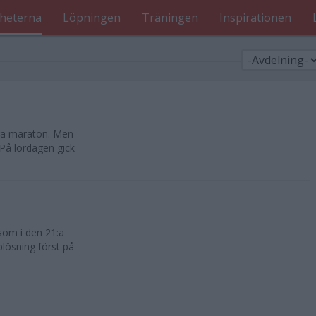
heterna
Löpningen
Träningen
Inspirationen
nga maraton. Men
 På lördagen gick
 som i den 21:a
plösning först på