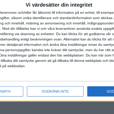
Vi värdesätter din integritet
levenrorer och/eller får åtkomst till information på en enhet, till exempe
ifter, såsom unika identifierare och standardinformation som skickas 
. Svenska
g och innehåll, mätning av annonsering och innehåll, målgruppsunde
.
Med din tillåtelse kan vi och våra leverantörer använda exakta uppgif
entifiering via skanning av enheten. Du kan klicka för att godkänna vår
sbehandling enligt beskrivningen ovan. Alternativt kan du klicka för att
ll mer detaljerad information och ändra dina inställningar innan du samty
ina personuppgifter kanske inte kräver ditt samtycke, men du har rätt 
 i friidrott i
Dina inställningar gäller endast den här webbplatsen. Du kan när som h
edel- och
 tillbaka ditt samtycke genom att gå tillbaka till denna webbplats och k
ned på webbsidan.
sdagskvällen. De
RNATIV
GODKÄNN INTE
GO
ten av