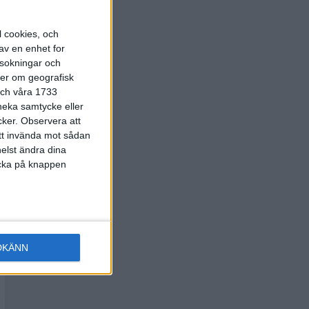
l cookies, och
av en enhet for
rsokningar och
ter om geografisk
 och våra 1733
 neka samtycke eller
cker.
Observera att
att invända mot sådan
elst ändra dina
licka på knappen
DKÄNN