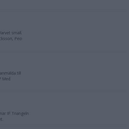
arvet small.
icksson, Peo
anmälda till
 ? Med
när IF Triangeln
t.