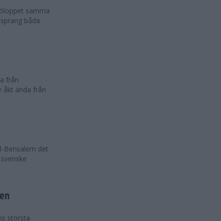
sjöloppet samma
n sprang båda
a från
e åkt ända från
Al-Bensalem det
 svenske
ten
ns största