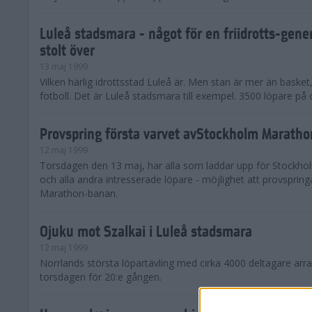
Luleå stadsmara - något för en friidrotts-gener
stolt över
13 maj 1999
Vilken härlig idrottsstad Luleå är. Men stan är mer än basket
fotboll. Det är Luleå stadsmara till exempel. 3500 löpare på o
Provspring första varvet avStockholm Marath
12 maj 1999
Torsdagen den 13 maj, har alla som laddar upp för Stockho
och alla andra intresserade löpare - möjlighet att provsprin
Marathon-banan.
Ojuku mot Szalkai i Luleå stadsmara
12 maj 1999
Norrlands största löpartävling med cirka 4000 deltagare arr
torsdagen för 20:e gången.