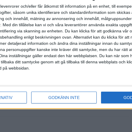
tten
levenrorer och/eller får åtkomst till information på en enhet, till exempe
ifter, såsom unika identifierare och standardinformation som skickas 
g och innehåll, mätning av annonsering och innehåll, målgruppsunde
 på lördag.
.
Med din tillåtelse kan vi och våra leverantörer använda exakta uppgif
 sista str...
entifiering via skanning av enheten. Du kan klicka för att godkänna vår
sbehandling enligt beskrivningen ovan. Alternativt kan du klicka för att
en månad
ll mer detaljerad information och ändra dina inställningar innan du samty
ina personuppgifter kanske inte kräver ditt samtycke, men du har rätt 
nte för sent. -
Dina inställningar gäller endast den här webbplatsen. Du kan när som h
några extra
 tillbaka ditt samtycke genom att gå tillbaka till denna webbplats och k
ned på webbsidan.
enkollstafetten
RNATIV
GODKÄNN INTE
GO
ann Malmö AI