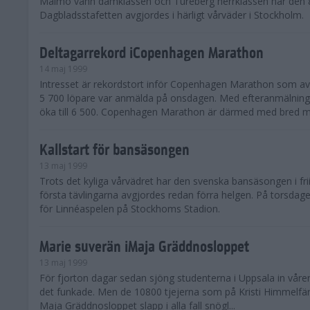
Malmö vann damklassen och Tureberg herrklassen när den 
Dagbladsstafetten avgjordes i härligt vårväder i Stockholm.
Deltagarrekord iCopenhagen Marathon
14 maj 1999
Intresset är rekordstort inför Copenhagen Marathon som a
5 700 löpare var anmälda på onsdagen. Med efteranmälninga
öka till 6 500. Copenhagen Marathon är därmed med bred m.
Kallstart för bansäsongen
13 maj 1999
Trots det kyliga vårvädret har den svenska bansäsongen i frii
första tävlingarna avgjordes redan förra helgen. På torsdag
för Linnéaspelen på Stockhoms Stadion.
Marie suverän iMaja Gräddnosloppet
13 maj 1999
För fjorton dagar sedan sjöng studenterna i Uppsala in våre
det funkade. Men de 10800 tjejerna som på Kristi Himmelfä
Maja Gräddnosloppet slapp i alla fall snögl...