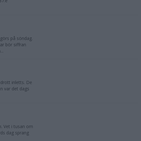
87:e
vgörs på söndag.
r bör siffran
..
drott inletts. De
en var det dags
n. Vet i tusan om
rds dag sprang