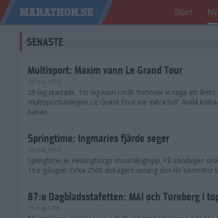
Start
Ny
SENASTE
Multisport: Maxim vann Le Grand Tour
18 maj 1999
29 lag startade. Tio lag kom i mål. Behöver vi säga att årets
multisporttävlingen Le Grand Tour var extra tuff. Ändå kort
banan.
Springtime: Ingmaries fjärde seger
16 maj 1999
Springtime är Helsingborgs stora långlopp. På söndagen ord
19:e gången. Cirka 2500 deltagare sprang den tio kilometer 
87:e Dagbladsstafetten: MAI och Tureberg i to
15 maj 1999