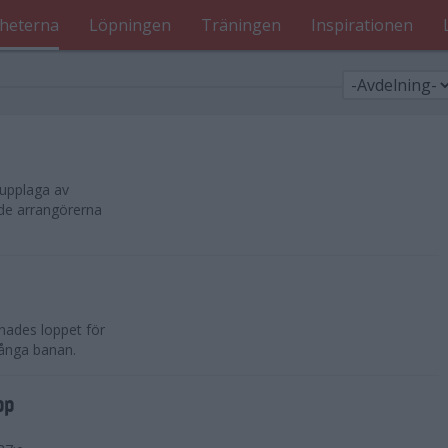
heterna
Löpningen
Träningen
Inspirationen
 upplaga av
ade arrangörerna
nades loppet för
långa banan.
pp