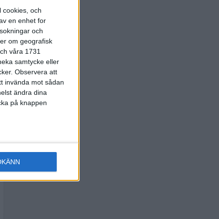
l cookies, och
av en enhet for
rsokningar och
ter om geografisk
 och våra 1731
 neka samtycke eller
cker.
Observera att
att invända mot sådan
elst ändra dina
licka på knappen
DKÄNN