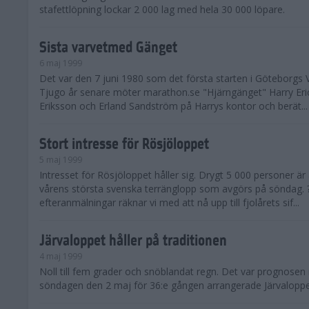
stafettlöpning lockar 2 000 lag med hela 30 000 löpare.
Sista varvetmed Gänget
6 maj 1999
Det var den 7 juni 1980 som det första starten i Göteborgs V
Tjugo år senare möter marathon.se "Hjärngänget" Harry Er
Eriksson och Erland Sandström på Harrys kontor och berät...
Stort intresse för Rösjöloppet
5 maj 1999
Intresset för Rösjöloppet håller sig. Drygt 5 000 personer är 
vårens största svenska terränglopp som avgörs på söndag.
efteranmälningar räknar vi med att nå upp till fjolårets sif...
Järvaloppet håller på traditionen
4 maj 1999
Noll till fem grader och snöblandat regn. Det var prognosen 
söndagen den 2 maj för 36:e gången arrangerade Järvaloppe