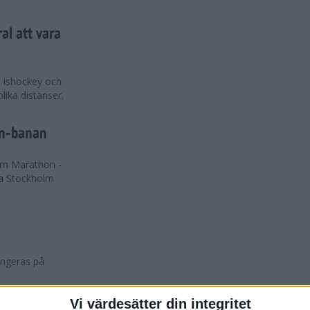
al att vara
, ishockey och
lika distanser.
on-banan
lm Marathon -
ga Stockholm
angeras på
Vi värdesätter din integritet