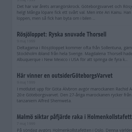
Det här var årets arrangörskrock. Göteborgsvarvet och Rö
helg! Många löpare fick ett svårt val. Men inte Ari Kainu. Ha
loppen, men så fick han byta om i bilen ...
Rösjöloppet: Ryska snuvade Thorsell
9 maj 1999
Deltagarna i Rösjöloppet kommer ofta från Sollentuna, gärn
Stockholm ibland från hela Sverige. Magdalena Thorsell had
Albuquerque i New Mexico i USA för att springa de fyra k...
Här vinner en outsiderGöteborgsVarvet
9 maj 1999
I motlutet upp för Göta Älvbron avgör marockanen Rachid 
20:e Göteborgsvarvet. Den 27-åriga marockanen rycker från
tanzaniern Alfred Shemweta.
Malmö siktar påfjärde raka i Holmenkollstafet
7 maj 1999
På söndag avgörs Holmenkollstafetten i Oslo. Denna världe