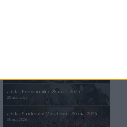
3 maj 1999
nästa ›
INTRESSANTA LOPP
Höstrusket • 8 november
8 nov 2025
Winter Run Stockholm • 31 januari 2026
31 jan 2026
adidas Premiärmilen 28 mars 2026
28 mar 2026
adidas Stockholm Marathon – 30 maj 2026
30 maj 2026