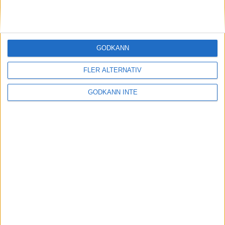
Här vinner en
outsiderGöteborgsVarvet
9 maj 1999
GODKÄNN
Malmö siktar påfjärde raka i
Holmenkollstafetten
FLER ALTERNATIV
7 maj 1999
GODKÄNN INTE
Sista varvetmed Gänget
6 maj 1999
Stort intresse för Rösjöloppet
5 maj 1999
Järvaloppet håller på traditionen
4 maj 1999
Nu är Vår Ruset på väg norrut!