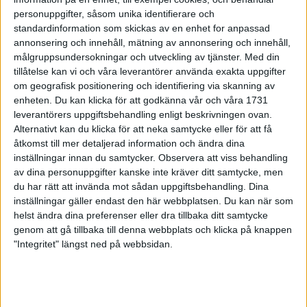
Marathon
personuppgifter, såsom unika identifierare och
14 maj 1999
standardinformation som skickas av en enhet for anpassad
annonsering och innehåll, mätning av annonsering och innehåll,
målgruppsundersokningar och utveckling av tjänster.
Med din
Kallstart för bansäsongen
tillåtelse kan vi och våra leverantörer använda exakta uppgifter
13 maj 1999
om geografisk positionering och identifiering via skanning av
enheten. Du kan klicka för att godkänna vår och våra 1731
Marie suverän iMaja Gräddnosloppet
leverantörers uppgiftsbehandling enligt beskrivningen ovan.
13 maj 1999
Alternativt kan du klicka för att neka samtycke eller för att få
åtkomst till mer detaljerad information och ändra dina
inställningar innan du samtycker.
Observera att viss behandling
Luleå stadsmara - något för en
av dina personuppgifter kanske inte kräver ditt samtycke, men
friidrotts-general att vara stolt över
du har rätt att invända mot sådan uppgiftsbehandling. Dina
13 maj 1999
inställningar gäller endast den här webbplatsen. Du kan när som
helst ändra dina preferenser eller dra tillbaka ditt samtycke
Provspring första varvet
genom att gå tillbaka till denna webbplats och klicka på knappen
avStockholm Marathon-banan
"Integritet" längst ned på webbsidan.
12 maj 1999
Ojuku mot Szalkai i Luleå stadsmara
12 maj 1999