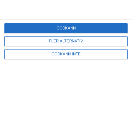
Här vinner en
outsiderGöteborgsVarvet
9 maj 1999
GODKÄNN
Malmö siktar påfjärde raka i
Holmenkollstafetten
FLER ALTERNATIV
7 maj 1999
GODKÄNN INTE
Sista varvetmed Gänget
6 maj 1999
Stort intresse för Rösjöloppet
5 maj 1999
Järvaloppet håller på traditionen
4 maj 1999
Nu är Vår Ruset på väg norrut!