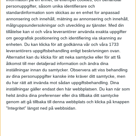
Marathon
personuppgifter, såsom unika identifierare och
14 maj 1999
standardinformation som skickas av en enhet for anpassad
annonsering och innehåll, mätning av annonsering och innehåll,
målgruppsundersokningar och utveckling av tjänster.
Med din
Kallstart för bansäsongen
tillåtelse kan vi och våra leverantörer använda exakta uppgifter
13 maj 1999
om geografisk positionering och identifiering via skanning av
enheten. Du kan klicka för att godkänna vår och våra 1733
Marie suverän iMaja Gräddnosloppet
leverantörers uppgiftsbehandling enligt beskrivningen ovan.
13 maj 1999
Alternativt kan du klicka för att neka samtycke eller för att få
åtkomst till mer detaljerad information och ändra dina
inställningar innan du samtycker.
Observera att viss behandling
Luleå stadsmara - något för en
av dina personuppgifter kanske inte kräver ditt samtycke, men
friidrotts-general att vara stolt över
du har rätt att invända mot sådan uppgiftsbehandling. Dina
13 maj 1999
inställningar gäller endast den här webbplatsen. Du kan när som
helst ändra dina preferenser eller dra tillbaka ditt samtycke
Provspring första varvet
genom att gå tillbaka till denna webbplats och klicka på knappen
avStockholm Marathon-banan
"Integritet" längst ned på webbsidan.
12 maj 1999
Ojuku mot Szalkai i Luleå stadsmara
12 maj 1999