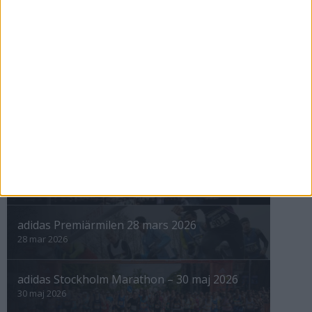
3 maj 1999
nästa ›
INTRESSANTA LOPP
Höstrusket • 8 november
8 nov 2025
Winter Run Stockholm • 31 januari 2026
31 jan 2026
adidas Premiärmilen 28 mars 2026
28 mar 2026
adidas Stockholm Marathon – 30 maj 2026
30 maj 2026