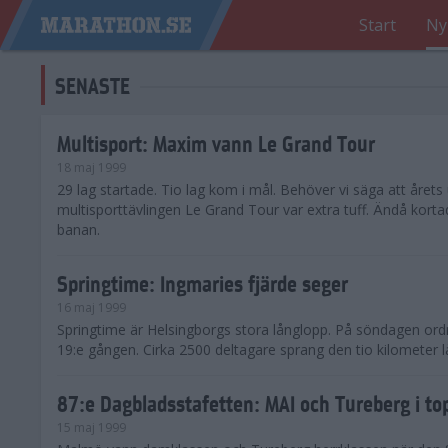
Start
Ny
SENASTE
Multisport: Maxim vann Le Grand Tour
18 maj 1999
29 lag startade. Tio lag kom i mål. Behöver vi säga att årets
multisporttävlingen Le Grand Tour var extra tuff. Ändå kort
banan.
Springtime: Ingmaries fjärde seger
16 maj 1999
Springtime är Helsingborgs stora långlopp. På söndagen ord
19:e gången. Cirka 2500 deltagare sprang den tio kilometer 
87:e Dagbladsstafetten: MAI och Tureberg i to
15 maj 1999