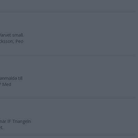
arvet small.
icksson, Peo
anmälda till
 ? Med
när IF Triangeln
t.