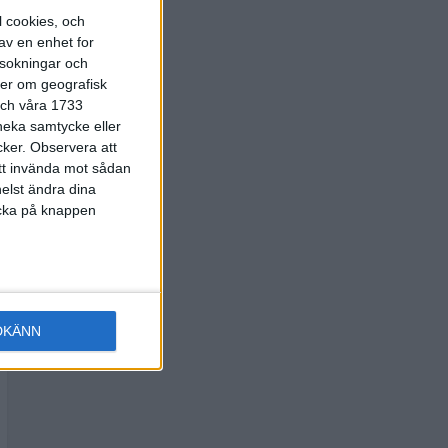
l cookies, och
av en enhet for
rsokningar och
ter om geografisk
 och våra 1733
 neka samtycke eller
cker.
Observera att
att invända mot sådan
elst ändra dina
licka på knappen
DKÄNN