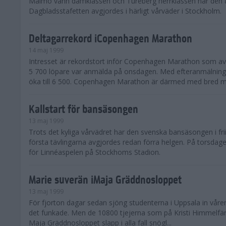
Malmö vann damklassen och Tureberg herrklassen när den 
Dagbladsstafetten avgjordes i härligt vårväder i Stockholm.
Deltagarrekord iCopenhagen Marathon
14 maj 1999
Intresset är rekordstort inför Copenhagen Marathon som a
5 700 löpare var anmälda på onsdagen. Med efteranmälninga
öka till 6 500. Copenhagen Marathon är därmed med bred m.
Kallstart för bansäsongen
13 maj 1999
Trots det kyliga vårvädret har den svenska bansäsongen i frii
första tävlingarna avgjordes redan förra helgen. På torsdag
för Linnéaspelen på Stockhoms Stadion.
Marie suverän iMaja Gräddnosloppet
13 maj 1999
För fjorton dagar sedan sjöng studenterna i Uppsala in våre
det funkade. Men de 10800 tjejerna som på Kristi Himmelfä
Maja Gräddnosloppet slapp i alla fall snögl...