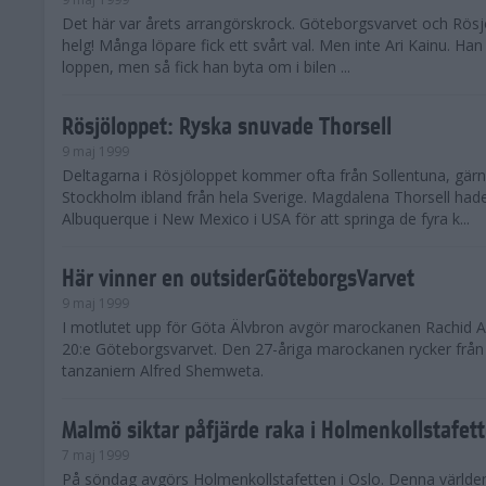
Det här var årets arrangörskrock. Göteborgsvarvet och Rö
helg! Många löpare fick ett svårt val. Men inte Ari Kainu. Ha
loppen, men så fick han byta om i bilen ...
Rösjöloppet: Ryska snuvade Thorsell
9 maj 1999
Deltagarna i Rösjöloppet kommer ofta från Sollentuna, gärn
Stockholm ibland från hela Sverige. Magdalena Thorsell had
Albuquerque i New Mexico i USA för att springa de fyra k...
Här vinner en outsiderGöteborgsVarvet
9 maj 1999
I motlutet upp för Göta Älvbron avgör marockanen Rachid 
20:e Göteborgsvarvet. Den 27-åriga marockanen rycker från
tanzaniern Alfred Shemweta.
Malmö siktar påfjärde raka i Holmenkollstafet
7 maj 1999
På söndag avgörs Holmenkollstafetten i Oslo. Denna världe