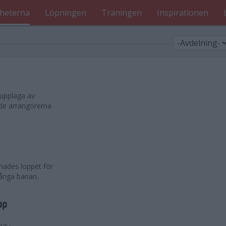
heterna
Löpningen
Träningen
Inspirationen
 upplaga av
ade arrangörerna
nades loppet för
långa banan.
pp