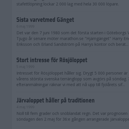
stafettlöpning lockar 2 000 lag med hela 30 000 löpare.
Sista varvetmed Gänget
6 maj 1999
Det var den 7 juni 1980 som det första starten i Göteborgs V
Tjugo år senare möter marathon.se "Hjärngänget" Harry Er
Eriksson och Erland Sandström på Harrys kontor och berät...
Stort intresse för Rösjöloppet
5 maj 1999
Intresset för Rösjöloppet håller sig. Drygt 5 000 personer är 
vårens största svenska terränglopp som avgörs på söndag.
efteranmälningar räknar vi med att nå upp till fjolårets sif...
Järvaloppet håller på traditionen
4 maj 1999
Noll till fem grader och snöblandat regn. Det var prognosen 
söndagen den 2 maj för 36:e gången arrangerade Järvaloppe