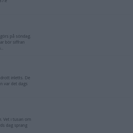
87:e
vgörs på söndag.
r bör siffran
..
drott inletts. De
en var det dags
n. Vet i tusan om
rds dag sprang