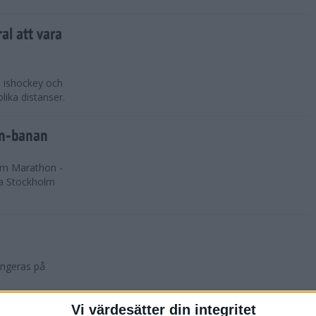
al att vara
, ishockey och
lika distanser.
on-banan
lm Marathon -
ga Stockholm
angeras på
Vi värdesätter din integritet