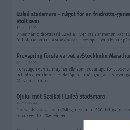
Luleå stadsmara - något för en friidrotts-gener
stolt över
13 maj 1999
Vilken härlig idrottsstad Luleå är. Men stan är mer än basket
fotboll. Det är Luleå stadsmara till exempel. 3500 löpare på o
Provspring första varvet avStockholm Marath
12 maj 1999
Torsdagen den 13 maj, har alla som laddar upp för Stockho
och alla andra intresserade löpare - möjlighet att provsprin
Marathon-banan.
Ojuku mot Szalkai i Luleå stadsmara
12 maj 1999
Norrlands största löpartävling med cirka 4000 deltagare arr
torsdagen för 20:e gången.