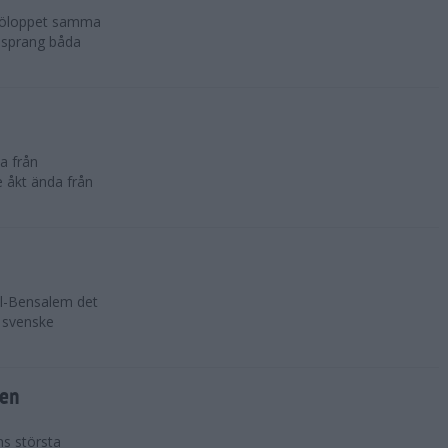
sjöloppet samma
n sprang båda
a från
e åkt ända från
Al-Bensalem det
 svenske
ten
ns största