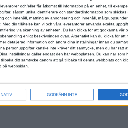
tten
levenrorer och/eller får åtkomst till information på en enhet, till exempe
ifter, såsom unika identifierare och standardinformation som skickas 
g och innehåll, mätning av annonsering och innehåll, målgruppsunde
 på lördag.
.
Med din tillåtelse kan vi och våra leverantörer använda exakta uppgif
 sista str...
entifiering via skanning av enheten. Du kan klicka för att godkänna vår
sbehandling enligt beskrivningen ovan. Alternativt kan du klicka för att
en månad
ll mer detaljerad information och ändra dina inställningar innan du samty
ina personuppgifter kanske inte kräver ditt samtycke, men du har rätt 
nte för sent. -
Dina inställningar gäller endast den här webbplatsen. Du kan när som h
några extra
 tillbaka ditt samtycke genom att gå tillbaka till denna webbplats och k
ned på webbsidan.
enkollstafetten
RNATIV
GODKÄNN INTE
GO
ann Malmö AI