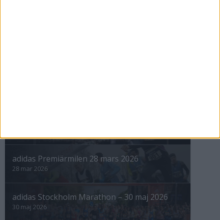
3 maj 1999
nästa ›
INTRESSANTA LOPP
Höstrusket • 8 november
8 nov 2025
Winter Run Stockholm • 31 januari 2026
31 jan 2026
adidas Premiärmilen 28 mars 2026
28 mar 2026
adidas Stockholm Marathon – 30 maj 2026
30 maj 2026