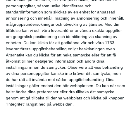
Marathon
personuppgifter, såsom unika identifierare och
14 maj 1999
standardinformation som skickas av en enhet for anpassad
annonsering och innehåll, mätning av annonsering och innehåll,
målgruppsundersokningar och utveckling av tjänster.
Med din
Kallstart för bansäsongen
tillåtelse kan vi och våra leverantörer använda exakta uppgifter
13 maj 1999
om geografisk positionering och identifiering via skanning av
enheten. Du kan klicka för att godkänna vår och våra 1733
Marie suverän iMaja Gräddnosloppet
leverantörers uppgiftsbehandling enligt beskrivningen ovan.
13 maj 1999
Alternativt kan du klicka för att neka samtycke eller för att få
åtkomst till mer detaljerad information och ändra dina
inställningar innan du samtycker.
Observera att viss behandling
Luleå stadsmara - något för en
av dina personuppgifter kanske inte kräver ditt samtycke, men
friidrotts-general att vara stolt över
du har rätt att invända mot sådan uppgiftsbehandling. Dina
13 maj 1999
inställningar gäller endast den här webbplatsen. Du kan när som
helst ändra dina preferenser eller dra tillbaka ditt samtycke
Provspring första varvet
genom att gå tillbaka till denna webbplats och klicka på knappen
avStockholm Marathon-banan
"Integritet" längst ned på webbsidan.
12 maj 1999
Ojuku mot Szalkai i Luleå stadsmara
12 maj 1999