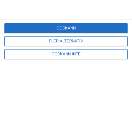
Här vinner en
outsiderGöteborgsVarvet
9 maj 1999
GODKÄNN
Malmö siktar påfjärde raka i
Holmenkollstafetten
FLER ALTERNATIV
7 maj 1999
GODKÄNN INTE
Sista varvetmed Gänget
6 maj 1999
Stort intresse för Rösjöloppet
5 maj 1999
Järvaloppet håller på traditionen
4 maj 1999
Nu är Vår Ruset på väg norrut!