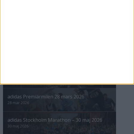
3 maj 1999
nästa ›
INTRESSANTA LOPP
Höstrusket • 8 november
8 nov 2025
Winter Run Stockholm • 31 januari 2026
31 jan 2026
adidas Premiärmilen 28 mars 2026
28 mar 2026
adidas Stockholm Marathon – 30 maj 2026
30 maj 2026