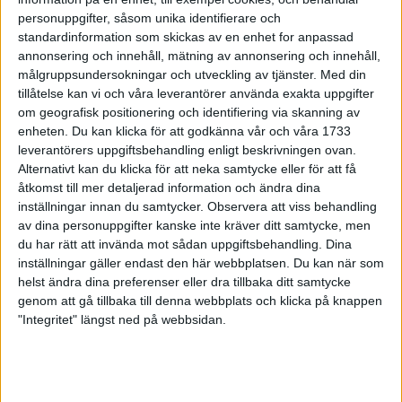
Marathon
personuppgifter, såsom unika identifierare och
14 maj 1999
standardinformation som skickas av en enhet for anpassad
annonsering och innehåll, mätning av annonsering och innehåll,
målgruppsundersokningar och utveckling av tjänster.
Med din
Kallstart för bansäsongen
tillåtelse kan vi och våra leverantörer använda exakta uppgifter
13 maj 1999
om geografisk positionering och identifiering via skanning av
enheten. Du kan klicka för att godkänna vår och våra 1733
Marie suverän iMaja Gräddnosloppet
leverantörers uppgiftsbehandling enligt beskrivningen ovan.
13 maj 1999
Alternativt kan du klicka för att neka samtycke eller för att få
åtkomst till mer detaljerad information och ändra dina
inställningar innan du samtycker.
Observera att viss behandling
Luleå stadsmara - något för en
av dina personuppgifter kanske inte kräver ditt samtycke, men
friidrotts-general att vara stolt över
du har rätt att invända mot sådan uppgiftsbehandling. Dina
13 maj 1999
inställningar gäller endast den här webbplatsen. Du kan när som
helst ändra dina preferenser eller dra tillbaka ditt samtycke
Provspring första varvet
genom att gå tillbaka till denna webbplats och klicka på knappen
avStockholm Marathon-banan
"Integritet" längst ned på webbsidan.
12 maj 1999
Ojuku mot Szalkai i Luleå stadsmara
12 maj 1999