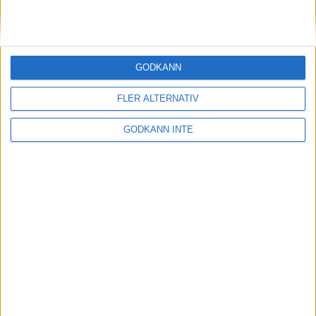
Här vinner en
outsiderGöteborgsVarvet
9 maj 1999
GODKÄNN
Malmö siktar påfjärde raka i
Holmenkollstafetten
FLER ALTERNATIV
7 maj 1999
GODKÄNN INTE
Sista varvetmed Gänget
6 maj 1999
Stort intresse för Rösjöloppet
5 maj 1999
Järvaloppet håller på traditionen
4 maj 1999
Nu är Vår Ruset på väg norrut!