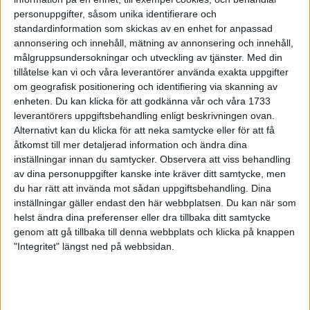
Marathon
personuppgifter, såsom unika identifierare och
14 maj 1999
standardinformation som skickas av en enhet for anpassad
annonsering och innehåll, mätning av annonsering och innehåll,
målgruppsundersokningar och utveckling av tjänster.
Med din
Kallstart för bansäsongen
tillåtelse kan vi och våra leverantörer använda exakta uppgifter
13 maj 1999
om geografisk positionering och identifiering via skanning av
enheten. Du kan klicka för att godkänna vår och våra 1733
Marie suverän iMaja Gräddnosloppet
leverantörers uppgiftsbehandling enligt beskrivningen ovan.
13 maj 1999
Alternativt kan du klicka för att neka samtycke eller för att få
åtkomst till mer detaljerad information och ändra dina
inställningar innan du samtycker.
Observera att viss behandling
Luleå stadsmara - något för en
av dina personuppgifter kanske inte kräver ditt samtycke, men
friidrotts-general att vara stolt över
du har rätt att invända mot sådan uppgiftsbehandling. Dina
13 maj 1999
inställningar gäller endast den här webbplatsen. Du kan när som
helst ändra dina preferenser eller dra tillbaka ditt samtycke
Provspring första varvet
genom att gå tillbaka till denna webbplats och klicka på knappen
avStockholm Marathon-banan
"Integritet" längst ned på webbsidan.
12 maj 1999
Ojuku mot Szalkai i Luleå stadsmara
12 maj 1999