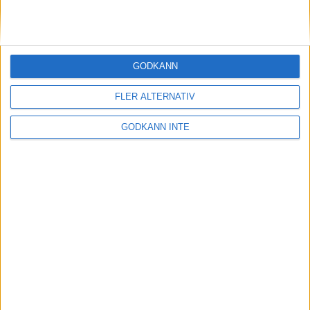
Här vinner en
outsiderGöteborgsVarvet
9 maj 1999
GODKÄNN
Malmö siktar påfjärde raka i
Holmenkollstafetten
FLER ALTERNATIV
7 maj 1999
GODKÄNN INTE
Sista varvetmed Gänget
6 maj 1999
Stort intresse för Rösjöloppet
5 maj 1999
Järvaloppet håller på traditionen
4 maj 1999
Nu är Vår Ruset på väg norrut!