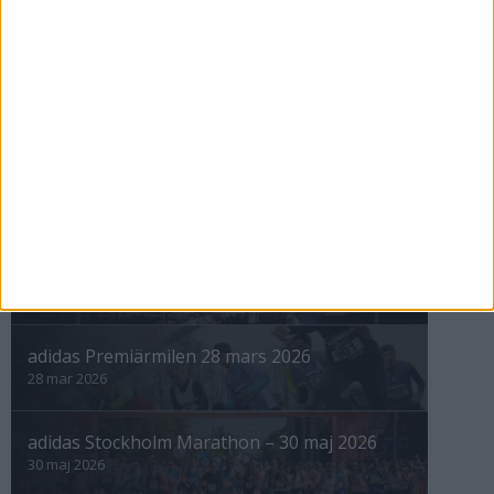
3 maj 1999
nästa ›
INTRESSANTA LOPP
Höstrusket • 8 november
8 nov 2025
Winter Run Stockholm • 31 januari 2026
31 jan 2026
adidas Premiärmilen 28 mars 2026
28 mar 2026
adidas Stockholm Marathon – 30 maj 2026
30 maj 2026