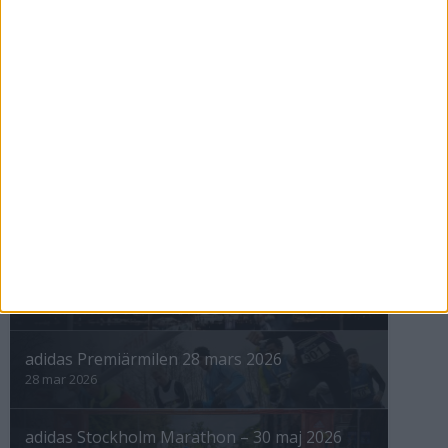
Heleneholm gav Malmö ett maraton
igen
11 apr 1999
nästa ›
INTRESSANTA LOPP
Höstrusket • 8 november
8 nov 2025
Winter Run Stockholm • 31 januari 2026
31 jan 2026
adidas Premiärmilen 28 mars 2026
28 mar 2026
adidas Stockholm Marathon – 30 maj 2026