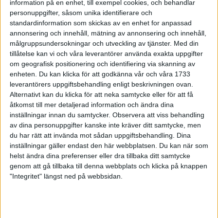
information på en enhet, till exempel cookies, och behandlar
Maries bästa mil i Oslolovar gott för
personuppgifter, såsom unika identifierare och
maran
standardinformation som skickas av en enhet for anpassad
2 maj 1999
annonsering och innehåll, mätning av annonsering och innehåll,
målgruppsundersokningar och utveckling av tjänster.
Med din
Idris Ibrahim demonstrerade formen
tillåtelse kan vi och våra leverantörer använda exakta uppgifter
1 maj 1999
om geografisk positionering och identifiering via skanning av
enheten. Du kan klicka för att godkänna vår och våra 1733
leverantörers uppgiftsbehandling enligt beskrivningen ovan.
Ultra-Rune snabbasti Öresjö
Alternativt kan du klicka för att neka samtycke eller för att få
marathon
åtkomst till mer detaljerad information och ändra dina
28 apr 1999
inställningar innan du samtycker.
Observera att viss behandling
av dina personuppgifter kanske inte kräver ditt samtycke, men
Jogging lämpligtför nybörjare
du har rätt att invända mot sådan uppgiftsbehandling. Dina
28 apr 1999
inställningar gäller endast den här webbplatsen. Du kan när som
helst ändra dina preferenser eller dra tillbaka ditt samtycke
genom att gå tillbaka till denna webbplats och klicka på knappen
Fyra guldpengartill Marie
"Integritet" längst ned på webbsidan.
Söderström
25 apr 1999
Min upplevelse av London marathon