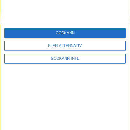
2.13.19 - pangtidav Szalkai i London
18 apr 1999
Malmö arrangerarTerräng-EM år
GODKÄNN
2000
17 apr 1999
FLER ALTERNATIV
När Thysell laddar vinner Enhörna
GODKÄNN INTE
DM
14 apr 1999
Nye finansministern - en
maratonlöpare!
13 apr 1999
Dubbelt Rånäs 4H i Brukslunken
11 apr 1999