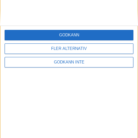
2.13.19 - pangtidav Szalkai i London
18 apr 1999
Malmö arrangerarTerräng-EM år
GODKÄNN
2000
17 apr 1999
FLER ALTERNATIV
När Thysell laddar vinner Enhörna
GODKÄNN INTE
DM
14 apr 1999
Nye finansministern - en
maratonlöpare!
13 apr 1999
Dubbelt Rånäs 4H i Brukslunken
11 apr 1999