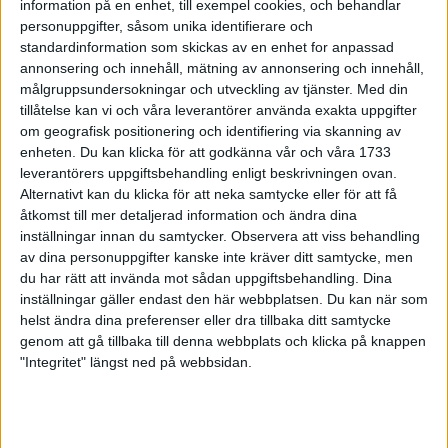
information på en enhet, till exempel cookies, och behandlar
Maries bästa mil i Oslolovar gott för
personuppgifter, såsom unika identifierare och
maran
standardinformation som skickas av en enhet for anpassad
2 maj 1999
annonsering och innehåll, mätning av annonsering och innehåll,
målgruppsundersokningar och utveckling av tjänster.
Med din
Idris Ibrahim demonstrerade formen
tillåtelse kan vi och våra leverantörer använda exakta uppgifter
1 maj 1999
om geografisk positionering och identifiering via skanning av
enheten. Du kan klicka för att godkänna vår och våra 1733
leverantörers uppgiftsbehandling enligt beskrivningen ovan.
Ultra-Rune snabbasti Öresjö
Alternativt kan du klicka för att neka samtycke eller för att få
marathon
åtkomst till mer detaljerad information och ändra dina
28 apr 1999
inställningar innan du samtycker.
Observera att viss behandling
av dina personuppgifter kanske inte kräver ditt samtycke, men
Jogging lämpligtför nybörjare
du har rätt att invända mot sådan uppgiftsbehandling. Dina
28 apr 1999
inställningar gäller endast den här webbplatsen. Du kan när som
helst ändra dina preferenser eller dra tillbaka ditt samtycke
genom att gå tillbaka till denna webbplats och klicka på knappen
Fyra guldpengartill Marie
"Integritet" längst ned på webbsidan.
Söderström
25 apr 1999
Min upplevelse av London marathon