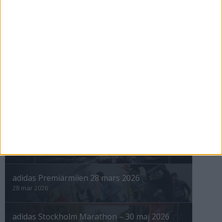
Heleneholm gav Malmö ett maraton
igen
11 apr 1999
nästa ›
INTRESSANTA LOPP
Höstrusket • 8 november
8 nov 2025
Winter Run Stockholm • 31 januari 2026
31 jan 2026
adidas Premiärmilen 28 mars 2026
28 mar 2026
adidas Stockholm Marathon – 30 maj 2026