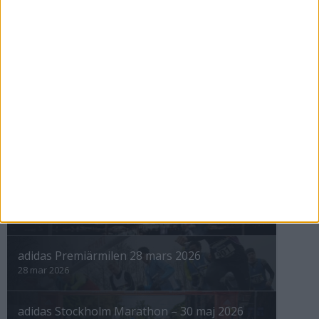
Heleneholm gav Malmö ett maraton
igen
11 apr 1999
nästa ›
INTRESSANTA LOPP
Höstrusket • 8 november
8 nov 2025
Winter Run Stockholm • 31 januari 2026
31 jan 2026
adidas Premiärmilen 28 mars 2026
28 mar 2026
adidas Stockholm Marathon – 30 maj 2026