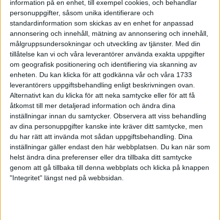
information på en enhet, till exempel cookies, och behandlar
Maries bästa mil i Oslolovar gott för
personuppgifter, såsom unika identifierare och
maran
standardinformation som skickas av en enhet for anpassad
2 maj 1999
annonsering och innehåll, mätning av annonsering och innehåll,
målgruppsundersokningar och utveckling av tjänster.
Med din
Idris Ibrahim demonstrerade formen
tillåtelse kan vi och våra leverantörer använda exakta uppgifter
1 maj 1999
om geografisk positionering och identifiering via skanning av
enheten. Du kan klicka för att godkänna vår och våra 1733
leverantörers uppgiftsbehandling enligt beskrivningen ovan.
Ultra-Rune snabbasti Öresjö
Alternativt kan du klicka för att neka samtycke eller för att få
marathon
åtkomst till mer detaljerad information och ändra dina
28 apr 1999
inställningar innan du samtycker.
Observera att viss behandling
av dina personuppgifter kanske inte kräver ditt samtycke, men
Jogging lämpligtför nybörjare
du har rätt att invända mot sådan uppgiftsbehandling. Dina
28 apr 1999
inställningar gäller endast den här webbplatsen. Du kan när som
helst ändra dina preferenser eller dra tillbaka ditt samtycke
genom att gå tillbaka till denna webbplats och klicka på knappen
Fyra guldpengartill Marie
"Integritet" längst ned på webbsidan.
Söderström
25 apr 1999
Min upplevelse av London marathon