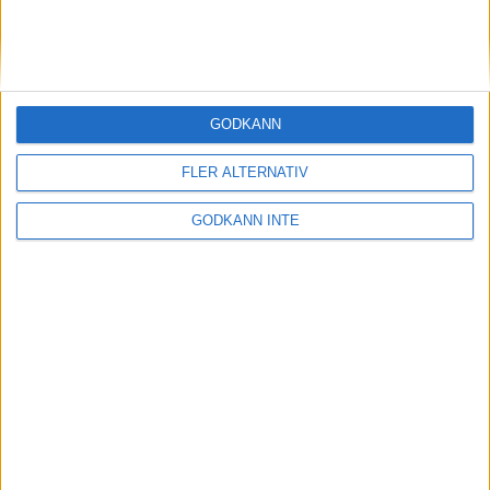
2.13.19 - pangtidav Szalkai i London
18 apr 1999
Malmö arrangerarTerräng-EM år
GODKÄNN
2000
17 apr 1999
FLER ALTERNATIV
När Thysell laddar vinner Enhörna
GODKÄNN INTE
DM
14 apr 1999
Nye finansministern - en
maratonlöpare!
13 apr 1999
Dubbelt Rånäs 4H i Brukslunken
11 apr 1999