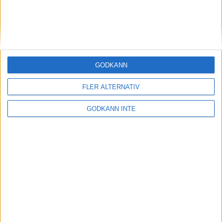
Midde och Erik vann i regnigt
Göteborg
28 mar 1999
Gustav Svedbrant bäste europée i
GODKÄNN
terräng-VM
28 mar 1999
FLER ALTERNATIV
Dags att K-märka utmärkta Vällingby
GODKÄNN INTE
Marathon!
27 mar 1999
Gete Wami fick sin revansch i
terräng-VM
27 mar 1999
Magnus Bergman på väg upp
26 mar 1999
• Szalkais krönikor
1999/2000