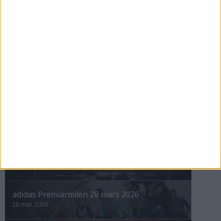
Nyberg tittar på tv och tränar för
10000
26 mar 1999
nästa ›
INTRESSANTA LOPP
Höstrusket • 8 november
8 nov 2025
Winter Run Stockholm • 31 januari 2026
31 jan 2026
adidas Premiärmilen 28 mars 2026
28 mar 2026