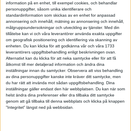
8 apr 1999
information på en enhet, till exempel cookies, och behandlar
personuppgifter, såsom unika identifierare och
standardinformation som skickas av en enhet for anpassad
Ulrika Orre ? enpåsksmäll i Enhörna
annonsering och innehåll, mätning av annonsering och innehåll,
5 apr 1999
målgruppsundersokningar och utveckling av tjänster.
Med din
tillåtelse kan vi och våra leverantörer använda exakta uppgifter
Paris Marathon - pers för Nyberger
om geografisk positionering och identifiering via skanning av
4 apr 1999
enheten. Du kan klicka för att godkänna vår och våra 1733
leverantörers uppgiftsbehandling enligt beskrivningen ovan.
Alternativt kan du klicka för att neka samtycke eller för att få
Ingmarie strålande i
Ryssbergsloppet
åtkomst till mer detaljerad information och ändra dina
inställningar innan du samtycker.
Observera att viss behandling
4 apr 1999
av dina personuppgifter kanske inte kräver ditt samtycke, men
du har rätt att invända mot sådan uppgiftsbehandling. Dina
Foten bromsar "Biten"
inställningar gäller endast den här webbplatsen. Du kan när som
2 apr 1999
• Szalkais krönikor 1999/2000
helst ändra dina preferenser eller dra tillbaka ditt samtycke
genom att gå tillbaka till denna webbplats och klicka på knappen
"Integritet" längst ned på webbsidan.
SVTs Äventyr med enhalvtimme
multisport
1 apr 1999