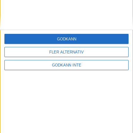
Midde och Erik vann i regnigt
Göteborg
28 mar 1999
Gustav Svedbrant bäste europée i
GODKÄNN
terräng-VM
28 mar 1999
FLER ALTERNATIV
Dags att K-märka utmärkta Vällingby
GODKÄNN INTE
Marathon!
27 mar 1999
Gete Wami fick sin revansch i
terräng-VM
27 mar 1999
Magnus Bergman på väg upp
26 mar 1999
• Szalkais krönikor
1999/2000