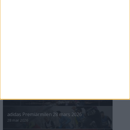
Nyberg tittar på tv och tränar för
10000
26 mar 1999
nästa ›
INTRESSANTA LOPP
Höstrusket • 8 november
8 nov 2025
Winter Run Stockholm • 31 januari 2026
31 jan 2026
adidas Premiärmilen 28 mars 2026
28 mar 2026