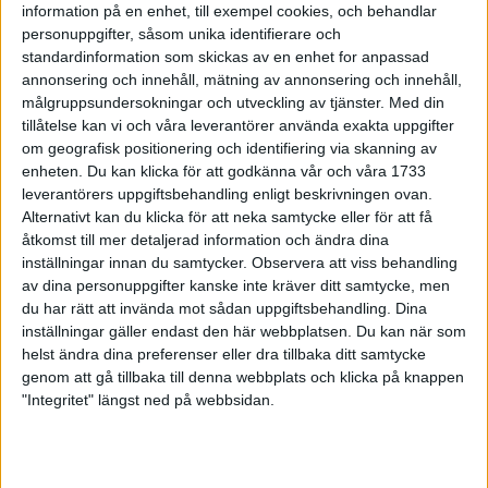
8 apr 1999
information på en enhet, till exempel cookies, och behandlar
personuppgifter, såsom unika identifierare och
standardinformation som skickas av en enhet for anpassad
Ulrika Orre ? enpåsksmäll i Enhörna
annonsering och innehåll, mätning av annonsering och innehåll,
5 apr 1999
målgruppsundersokningar och utveckling av tjänster.
Med din
tillåtelse kan vi och våra leverantörer använda exakta uppgifter
Paris Marathon - pers för Nyberger
om geografisk positionering och identifiering via skanning av
4 apr 1999
enheten. Du kan klicka för att godkänna vår och våra 1733
leverantörers uppgiftsbehandling enligt beskrivningen ovan.
Alternativt kan du klicka för att neka samtycke eller för att få
Ingmarie strålande i
Ryssbergsloppet
åtkomst till mer detaljerad information och ändra dina
inställningar innan du samtycker.
Observera att viss behandling
4 apr 1999
av dina personuppgifter kanske inte kräver ditt samtycke, men
du har rätt att invända mot sådan uppgiftsbehandling. Dina
Foten bromsar "Biten"
inställningar gäller endast den här webbplatsen. Du kan när som
2 apr 1999
• Szalkais krönikor 1999/2000
helst ändra dina preferenser eller dra tillbaka ditt samtycke
genom att gå tillbaka till denna webbplats och klicka på knappen
"Integritet" längst ned på webbsidan.
SVTs Äventyr med enhalvtimme
multisport
1 apr 1999