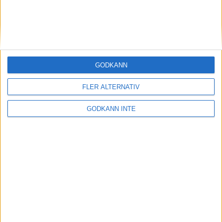
Midde och Erik vann i regnigt
Göteborg
28 mar 1999
Gustav Svedbrant bäste europée i
GODKÄNN
terräng-VM
28 mar 1999
FLER ALTERNATIV
Dags att K-märka utmärkta Vällingby
GODKÄNN INTE
Marathon!
27 mar 1999
Gete Wami fick sin revansch i
terräng-VM
27 mar 1999
Magnus Bergman på väg upp
26 mar 1999
• Szalkais krönikor
1999/2000