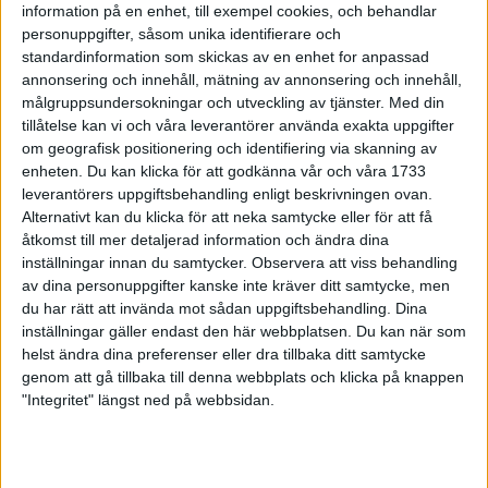
8 apr 1999
information på en enhet, till exempel cookies, och behandlar
personuppgifter, såsom unika identifierare och
standardinformation som skickas av en enhet for anpassad
Ulrika Orre ? enpåsksmäll i Enhörna
annonsering och innehåll, mätning av annonsering och innehåll,
5 apr 1999
målgruppsundersokningar och utveckling av tjänster.
Med din
tillåtelse kan vi och våra leverantörer använda exakta uppgifter
Paris Marathon - pers för Nyberger
om geografisk positionering och identifiering via skanning av
4 apr 1999
enheten. Du kan klicka för att godkänna vår och våra 1733
leverantörers uppgiftsbehandling enligt beskrivningen ovan.
Alternativt kan du klicka för att neka samtycke eller för att få
Ingmarie strålande i
Ryssbergsloppet
åtkomst till mer detaljerad information och ändra dina
inställningar innan du samtycker.
Observera att viss behandling
4 apr 1999
av dina personuppgifter kanske inte kräver ditt samtycke, men
du har rätt att invända mot sådan uppgiftsbehandling. Dina
Foten bromsar "Biten"
inställningar gäller endast den här webbplatsen. Du kan när som
2 apr 1999
• Szalkais krönikor 1999/2000
helst ändra dina preferenser eller dra tillbaka ditt samtycke
genom att gå tillbaka till denna webbplats och klicka på knappen
"Integritet" längst ned på webbsidan.
SVTs Äventyr med enhalvtimme
multisport
1 apr 1999