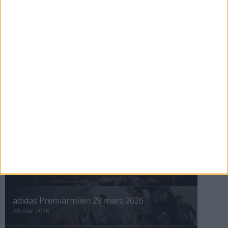
Nyberg tittar på tv och tränar för
10000
26 mar 1999
nästa ›
INTRESSANTA LOPP
Höstrusket • 8 november
8 nov 2025
Winter Run Stockholm • 31 januari 2026
31 jan 2026
adidas Premiärmilen 28 mars 2026
28 mar 2026