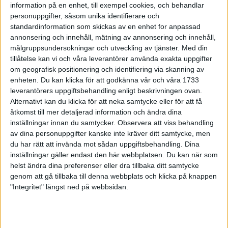
8 apr 1999
information på en enhet, till exempel cookies, och behandlar
personuppgifter, såsom unika identifierare och
standardinformation som skickas av en enhet for anpassad
Ulrika Orre ? enpåsksmäll i Enhörna
annonsering och innehåll, mätning av annonsering och innehåll,
5 apr 1999
målgruppsundersokningar och utveckling av tjänster.
Med din
tillåtelse kan vi och våra leverantörer använda exakta uppgifter
Paris Marathon - pers för Nyberger
om geografisk positionering och identifiering via skanning av
4 apr 1999
enheten. Du kan klicka för att godkänna vår och våra 1733
leverantörers uppgiftsbehandling enligt beskrivningen ovan.
Alternativt kan du klicka för att neka samtycke eller för att få
Ingmarie strålande i
Ryssbergsloppet
åtkomst till mer detaljerad information och ändra dina
inställningar innan du samtycker.
Observera att viss behandling
4 apr 1999
av dina personuppgifter kanske inte kräver ditt samtycke, men
du har rätt att invända mot sådan uppgiftsbehandling. Dina
Foten bromsar "Biten"
inställningar gäller endast den här webbplatsen. Du kan när som
2 apr 1999
• Szalkais krönikor 1999/2000
helst ändra dina preferenser eller dra tillbaka ditt samtycke
genom att gå tillbaka till denna webbplats och klicka på knappen
"Integritet" längst ned på webbsidan.
SVTs Äventyr med enhalvtimme
multisport
1 apr 1999