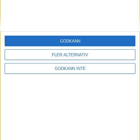
Midde och Erik vann i regnigt
Göteborg
28 mar 1999
Gustav Svedbrant bäste europée i
GODKÄNN
terräng-VM
28 mar 1999
FLER ALTERNATIV
Dags att K-märka utmärkta Vällingby
GODKÄNN INTE
Marathon!
27 mar 1999
Gete Wami fick sin revansch i
terräng-VM
27 mar 1999
Magnus Bergman på väg upp
26 mar 1999
• Szalkais krönikor
1999/2000