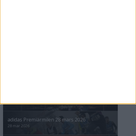
Nyberg tittar på tv och tränar för
10000
26 mar 1999
nästa ›
INTRESSANTA LOPP
Höstrusket • 8 november
8 nov 2025
Winter Run Stockholm • 31 januari 2026
31 jan 2026
adidas Premiärmilen 28 mars 2026
28 mar 2026