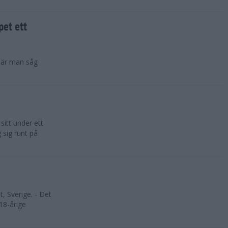
pet ett
 när man såg
sitt under ett
 sig runt på
, Sverige. - Det
 18-årige