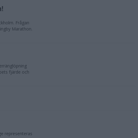
n!
ockholm. Frågan
lingby Marathon.
erränglöpning
ppets fjärde och
ge representeras