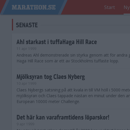
Start
Ny
SENASTE
Ahl starkast i tuffaHaga Hill Race
11 apr 1999
Andreas Ahl demonstrerade sin styrka genom att för andra 
Haga Hill Race som är ett av Stockholms tuffaste lopp.
Mjölksyran tog Claes Nyberg
10 apr 1999
Claes Nybergs satsning på att kvala in till VM höll i 5000 m
mjölksyran och Claes tappade nästan en minut under den an
European 10000 meter Challenge.
Det här kan varaframtidens löparskor!
9 apr 1999