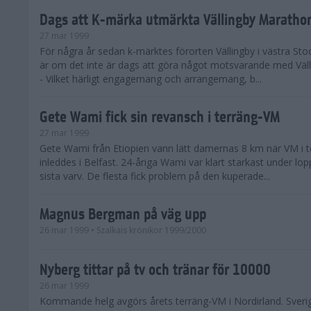
Dags att K-märka utmärkta Vällingby Maratho
27 mar 1999
För några år sedan k-märktes förorten Vällingby i västra St
är om det inte är dags att göra något motsvarande med Väl
- Vilket härligt engagemang och arrangemang, b...
Gete Wami fick sin revansch i terräng-VM
27 mar 1999
Gete Wami från Etiopien vann lätt damernas 8 km när VM i t
inleddes i Belfast. 24-åriga Wami var klart starkast under lo
sista varv. De flesta fick problem på den kuperade...
Magnus Bergman på väg upp
26 mar 1999
• Szalkais krönikor 1999/2000
Nyberg tittar på tv och tränar för 10000
26 mar 1999
Kommande helg avgörs årets terräng-VM i Nordirland. Sveri