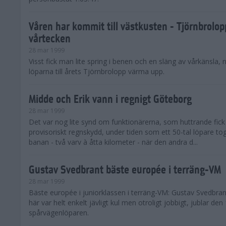
Våren har kommit till västkusten - Tjörnbrolop
vårtecken
28 mar 1999
Visst fick man lite spring i benen och en släng av vårkänsla,
löparna till årets Tjörnbrolopp värma upp.
Midde och Erik vann i regnigt Göteborg
28 mar 1999
Det var nog lite synd om funktionärerna, som huttrande fick 
provisoriskt regnskydd, under tiden som ett 50-tal löpare tog
banan - två varv à åtta kilometer - när den andra d...
Gustav Svedbrant bäste europée i terräng-VM
28 mar 1999
Bäste europée i juniorklassen i terräng-VM: Gustav Svedbrant
här var helt enkelt jävligt kul men otroligt jobbigt, jublar den
spårvägenlöparen.