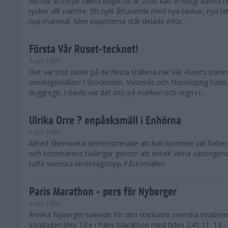
Nu när vi börjat räkna dagar till år 2000 kan vi riktigt känna 
rycker allt närmre. Ett nytt årtusende med nya tankar, nya t
nya material. Men experterna står delade inför...
Första Vår Ruset-tecknet!
8 apr 1999
Det var trist väder på de flesta ställena när Vår Rusets träni
onsdagskvällen. I Stockholm, Västerås och Norrköping hade v
duggregn. I Gävle var det snö på marken och regn i l...
Ulrika Orre ? enpåsksmäll i Enhörna
5 apr 1999
Alfred Shemweta demonstrerade att han kommer väl förbered
och sommarens tävlingar genom att enkelt vinna säsongens f
tuffa svenska landsvägslopp Påsksmällen.
Paris Marathon - pers för Nyberger
4 apr 1999
Annika Nyberger svarade för den starkaste svenska insatsen
söndagen blev 13:e i Paris Marathon med tiden 2.41.11. 13 - ol