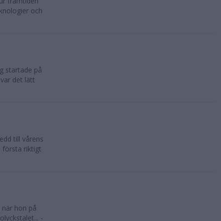
hur framtiden
eknologier och
ng startade på
ar det lätt
d till vårens
örsta riktigt
 när hon på
yckstalet... -