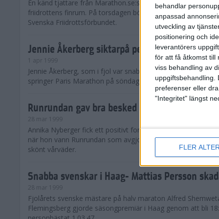
En känd tjattare från Marathon.se:s Forum tar steget in i de
behandlar personuppg
friidrottens finrum. På torsdagen började Lorenzo Nesi, 33, s
anpassad annonserin
Svenska Friidrottsförbundet.
utveckling av tjänster
positionering och id
Jennie Åkerberg siktarpå personbästa i Paris
leverantörers uppgift
för att få åtkomst ti
1 apr 1999
viss behandling av d
Jennie Åkerberg, som i fjol var snabbast av landets kvinnlig
uppgiftsbehandling. 
springer Paris Marathon på söndag.
preferenser eller dra
"Integritet" längst 
Runrundan gav bra besked till Nyberger
28 mar 1999
Annika Nyberger fick ett positivt formbesked inför Paris Ma
när hon vann Runrundan som avgjordes i Vallentuna utanför
FLER ALTE
skönt vårväder.
Snabba svenskar i Haag- Mattias Persson ska
28 mar 1999
Fjolårets svenske mästare på halv maraton Alfred Shemwet
Flemingsberg gjorde säsongpremiär i Haag genom att bli 18
personbästat 1.03.47.