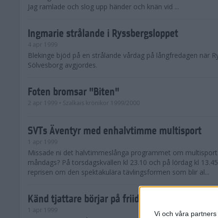
Jag ramlade och slog upp händer och knän vid ...
Ingmarie strålande i Ryssbergsloppet
4 apr 1999
Blekinge bjöd på en strålande vårdag på långfredagen när R
Sölvesborg avgjordes.
Foten bromsar "Biten"
2 apr 1999
• Szalkais krönikor 1999/2000
SVTs Äventyr med enhalvtimme multisport
1 apr 1999
Missade ni det halvtimmeslånga programmet om multisport 
måndags? På torsdagskvällen kl 23.10 och på lördag kl 13.4
reprisen om den spektakulära tävlingsformen som blir al...
Känd tjattare börjar på friidrottsförbundet
1 apr 1999
Vi och våra partners 