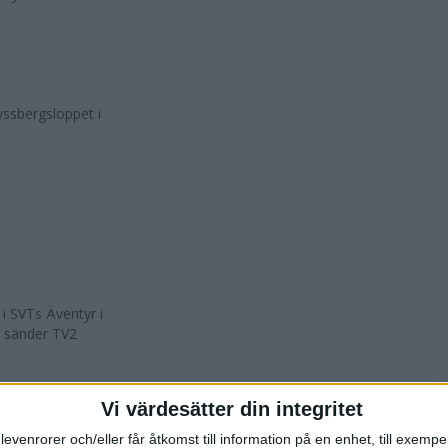
yssbergsloppet i
i SVTs Äventyr i
5 sänder TV2
Vi värdesätter din integritet
levenrorer och/eller får åtkomst till information på en enhet, till exempe