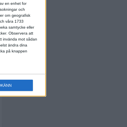
av en enhet for
rsokningar och
ter om geografisk
 och våra 1733
 neka samtycke eller
cker.
Observera att
att invända mot sådan
elst ändra dina
licka på knappen
DKÄNN