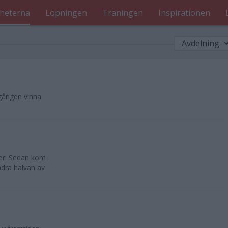
heterna
Löpningen
Träningen
Inspirationen
gången vinna
eter. Sedan kom
dra halvan av