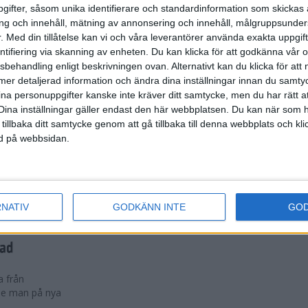
n svenska
ifter, såsom unika identifierare och standardinformation som skickas 
itt arbete på
g och innehåll, mätning av annonsering och innehåll, målgruppsunde
.
Med din tillåtelse kan vi och våra leverantörer använda exakta uppgif
entifiering via skanning av enheten. Du kan klicka för att godkänna vår
sbehandling enligt beskrivningen ovan. Alternativt kan du klicka för att
ll mer detaljerad information och ändra dina inställningar innan du samty
ina personuppgifter kanske inte kräver ditt samtycke, men du har rätt 
a maratonlöpare,
Dina inställningar gäller endast den här webbplatsen. Du kan när som h
 tillbaka ditt samtycke genom att gå tillbaka till denna webbplats och k
ned på webbsidan.
rathon nästa helg
 Stockholm i
RNATIV
GODKÄNN INTE
GO
dad
a från
:e man på nya